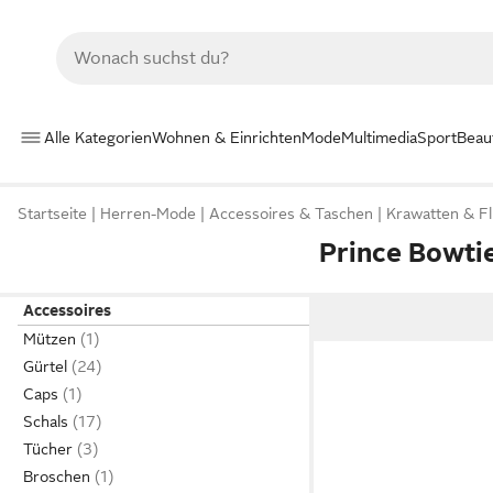
Alle Kategorien
Wohnen & Einrichten
Mode
Multimedia
Sport
Beau
Startseite
Herren-Mode
Accessoires & Taschen
Krawatten & Fl
Prince Bowtie
Accessoires
Mützen
Gürtel
Caps
Schals
Tücher
Broschen