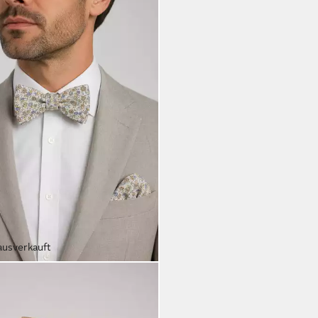
ausverkauft
CE BOWTIE
e - Set Fliege Einstecktuch -
le Fliege Baumwolle