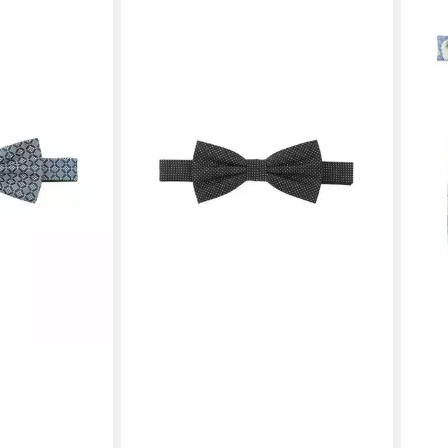
PRINCE BOWTIE
PRIN
Fliege - 100% Seide, Handgefertigt,
Flie
ab 3
Verstellbare Kragenweite
ab 35,59 €
UVP
39,99 €
-20%