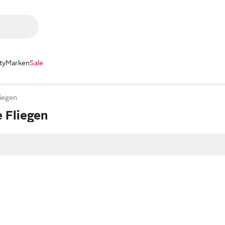
ty
Marken
Sale
iegen
 Fliegen