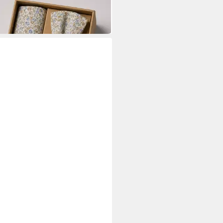
9 €
UVP
49,99 €
 Werktagen bei dir