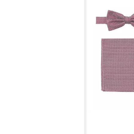
SEIDENFALTER
Weste, Hemd & Krawa
49,99 €