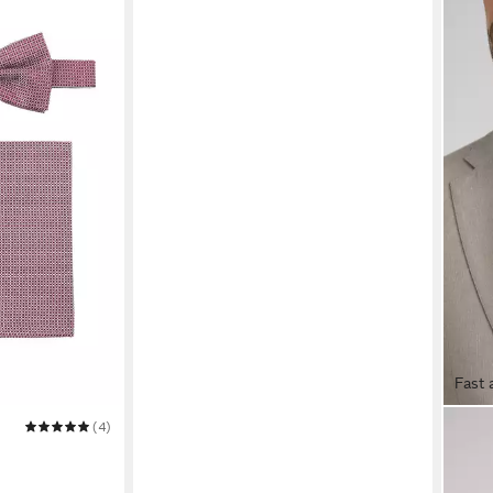
Fast 
(4)
PRIN
tte/Fliege
Flieg
flora