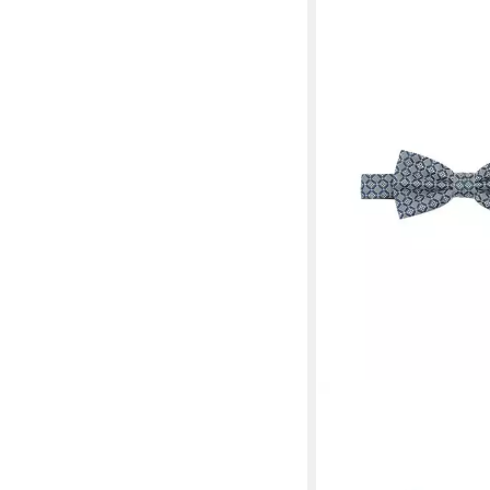
PRINCE BOWTIE
Fliege FLIEGE MICRO
35,59 €
UVP
39,99 €
-11%