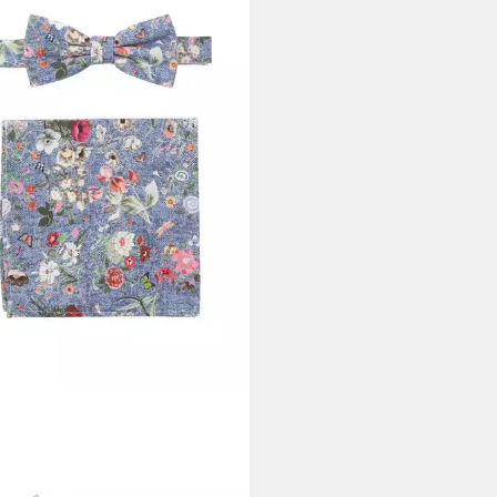
CE BOWTIE
ge SET FLIEGE+TUCH
9,99 €
UVP
49,99 €