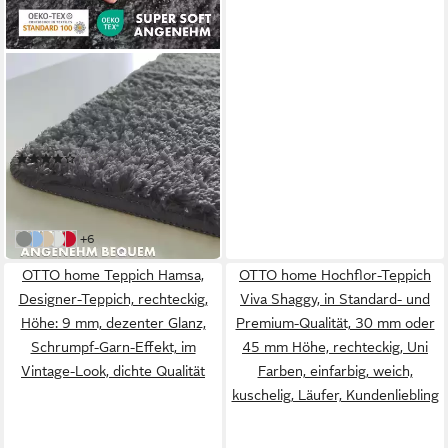
FLOORDIREKT
Badematte Sky Extra weich
& saugstark,
Fußbodenheizung geeignet,
Mehrere Größen
Hochflor
(121)
ab 13,99 €
UVP
15,99 €
-13%
in 4-5 Werktagen bei dir
weitere Farben:
+6
Dunkelgrau
Hellblau
Beige
Weiß
Beerenrot
OTTO home Teppich Hamsa,
OTTO home Hochflor-Teppich
Designer-Teppich, rechteckig,
Viva Shaggy, in Standard- und
Höhe: 9 mm, dezenter Glanz,
Premium-Qualität, 30 mm oder
Schrumpf-Garn-Effekt, im
45 mm Höhe, rechteckig, Uni
Vintage-Look, dichte Qualität
Farben, einfarbig, weich,
kuschelig, Läufer, Kundenliebling