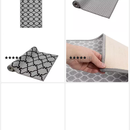
FLOORDIREKT
FLOORDIREKT
Läufer Drogheda,
Läufer Tralee, Teppichläufer
Teppichläufer erhältlich in 10
erhältlich in 10 Größen,
Größen, Teppichboden
Teppichboden, Teppich
(54)
(6)
ab 7,99 €
ab 4,99 €
14,99 €
11,99 €
-47%
-58%
in 4-5 Werktagen bei dir
in 4-5 Werktagen bei dir