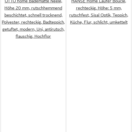
OTTO home Badematte Neele,
HANSE Home Läufer Bouclé,
Höhe 20 mm, rutschhemmend
rechteckig, Höhe: 5 mm,
beschichtet, schnell trocknend,
rutschfest, Sisal Optik, Teppich,
Polyester, rechteckig, Badteppich,
Küche, Flur, schlicht, umkettelt
getuftet, modern, Uni, antirutsch,
flauschig, Hochflor