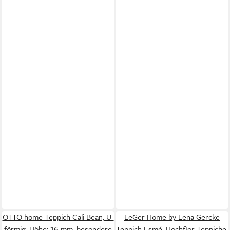
OTTO home Teppich Cali Bean, U-
LeGer Home by Lena Gercke
förmig, Höhe: 16 mm, besondere
Teppich Esmé, Hochflor-Teppiche,