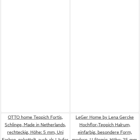
OTTO home Teppich Fortis,
LeGer Home by Lena Gercke
Schlinge, Made in Netherlands,
Hochflor-Teppich Halrum,
rechteckig, Höhe: 5 mm, Uni
einfarbig, besondere Form,
Farben, gekettelt, auch als Läufer,
modern, U-förmig, Höhe: 25 mm,