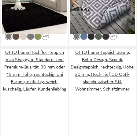
Höhe: 30 mm, Langflor, uni,
Outdoor, geometrisches Boho
(4102)
(743)
große Farb- und
Design
ab 18,99 €
ab 41,99 €
UVP
31,32 €
UVP
99,99 €
Größenauswahl. Wohnzimmer,
-39%
-58%
alle Räume
lieferbar - in 4-5 Werktagen bei dir
lieferbar - in 2-3 Werktagen bei dir
+10
+2
OTTO home Hochflor-Teppich
OTTO home Teppich Jonne,
Viva Shaggy, in Standard- und
Boho-Design, Scandi,
Premium-Qualität, 30 mm oder
Designteppich, rechteckig, Höhe:
45 mm Höhe, rechteckig, Uni
20 mm, Hoch-Tief, 3D Optik,
Farben, einfarbig, weich,
skandinavischer Stil,
kuschelig, Läufer, Kundenliebling
Wohnzimmer, Schlafzimmer