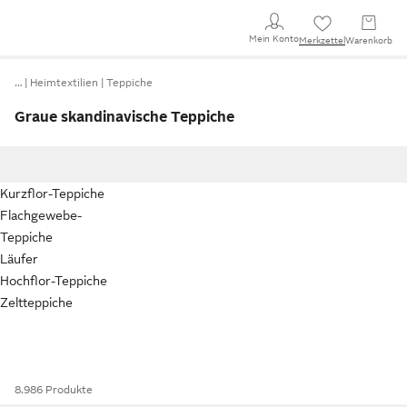
Mein Konto
Merkzettel
Warenkorb
…
Heimtextilien
Teppiche
Graue skandinavische Teppiche
Kurzflor-Teppiche
Flachgewebe-
Teppiche
Läufer
Hochflor-Teppiche
Zeltteppiche
8.986 Produkte