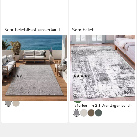
Sehr beliebt
Fast ausverkauft
Sehr beliebt
OTTO HOME
OTTO HOME
Teppich Lorent, rechteckig,
Teppich Salsa, rechteckig,
Höhe: 5 mm, Kurzflor, Uni
Höhe: 9 mm, mit besonders
Farben, Hoch-Tief-Effekt,
weichem Flor, Kurzflor, im
Scandi-Look, Outdoor
Vintage-Look, dichte Qualität
(113)
(800)
geeignet
ab 28,49 €
ab 9,99 €
UVP
34,99 €
UVP
20,99 €
-19%
-52%
lieferbar - in 2-3 Werktagen bei dir
lieferbar - in 2-3 Werktagen bei dir