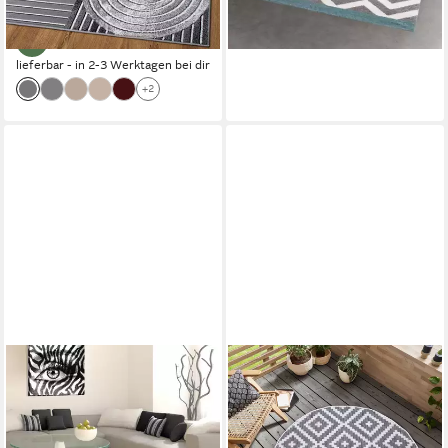
-38%
lieferbar - in 2-3 Werktagen bei dir
+2
AYYILDIZ TEPPICHE
OTTO HOME
Hochflor-Teppich Life Shaggy
Teppich Ronda Wendeteppich,
1500, auch als Läufer und in
rund, Höhe: 5 mm, Sisal-Optik,
Rund erhältlich, rechteckig,
Flachgewebe, In- und