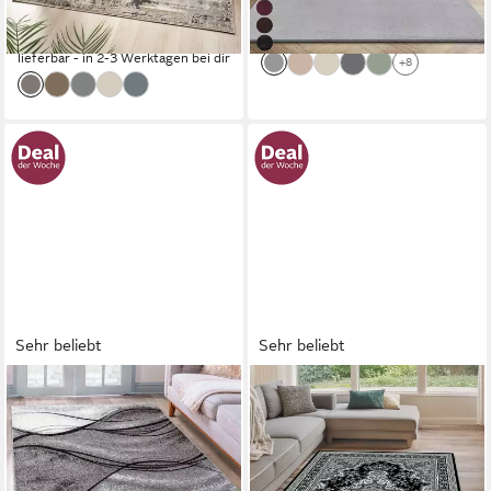
nur bis Dienstag
-56%
-54%
lieferbar - in 2-3 Werktagen bei dir
lieferbar - in 2-3 Werktagen bei dir
+8
Sehr beliebt
Sehr beliebt
OTTO HOME
OTTO HOME
Teppich Tritom, rechteckig,
Teppich Oriental, Made in
Höhe: 9 mm, mit besonders
Belgium, rechteckig, Höhe: 7
weichem Flor, Kurzflor,
mm, Orient-Optik, mit
modernes Wellen Muster
Bordüre, Teppich, Kurzflor,