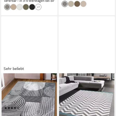
lieferbar - in 3-4 Werktagen bei dir
+1
Sehr beliebt
OTTO HOME
CARPETIA
Teppich Lysandra, rechteckig,
Teppich Wohnzimmer Teppich
Höhe: 8 mm, 3D-Effekt, softer
Skandinavisches Design in
Kurzflor, pflegeleicht, leichter
Türkis Creme Grau,
Glanz, Scandi-Look
rechteckig
(1004)
25,00 €
ab 10,50 €
UVP
16,99 €
lieferbar - in 3-4 Werktagen bei dir