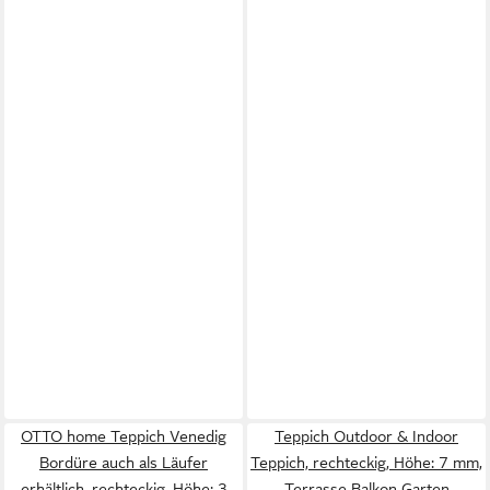
OTTO home Teppich Venedig
Teppich Outdoor & Indoor
Bordüre auch als Läufer
Teppich, rechteckig, Höhe: 7 mm,
erhältlich, rechteckig, Höhe: 3
Terrasse Balkon Garten