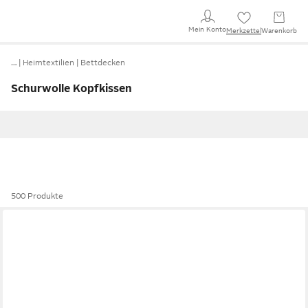
Mein Konto
Merkzettel
Warenkorb
…
Heimtextilien
Bettdecken
Schurwolle Kopfkissen
500 Produkte