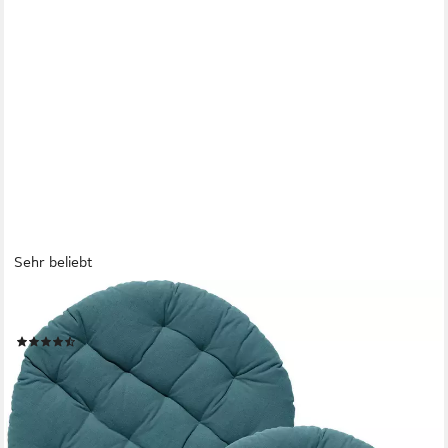
Sehr beliebt
REDBEST
Stuhlkissen Stuhlkissen rund 2er-Pack, Uni
(36)
21,99 €
33,99 €
-35%
lieferbar - in 2-3 Werktagen bei dir
+4