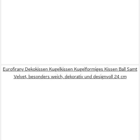
Eurofirany Dekokissen Kugelkissen Kugelformiges Kissen Ball Samt
Velvet, besonders weich, dekorativ und designvoll 24 cm