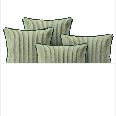
AMILIAN
Dekokissen Sofakissen 4er Set mit Füllung 2x 40x40 cm + 2x
35x45 cm, Hotelverschluss Sofakissen Zierkissen
39,99 €
55,99 €
-29%
lieferbar - in 3-4 Werktagen bei dir
+8