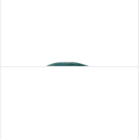
ESSENZA
Dekokissen Mads Furry, aus superweichem Kunstfell in uni
Farben
44,95 €
lieferbar - in 2-3 Werktagen bei dir
+6