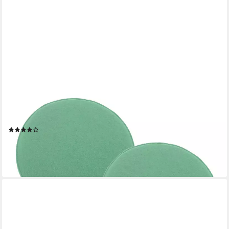
HEIMTEXLAND
Sitzkissen Filz Sitzauflage Stuhlkissen Bankkissen abwaschbar,
Filzkissen eckig & rund I Indoor Outdoor I bequem & robust
(35)
ab 13,90 €
lieferbar - in 2-3 Werktagen bei dir
+12