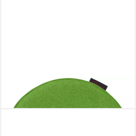
MAGMA HEIMTEX
Stuhlkissen Stuhlkissen AVARO Filz rund grün 35x2cm
8,95 €
lieferbar - in 3-4 Werktagen bei dir