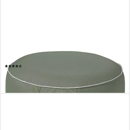
HEIMTEXLAND
Sitzkissen Outdoor Pouf Bodenkissen Garten Lounge Deko
Hocker, schmutz-/wasserabweisend I UV-beständig I waschbar
(21)
17,95 €
lieferbar - in 2-3 Werktagen bei dir
+5