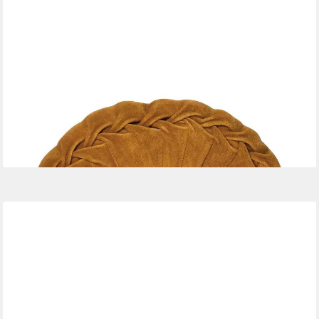
Dekokissen KANAN VELVET, Gelb, Unifarben, Baumwolle, Ø 40
cm
37,49 €
lieferbar - in 2-3 Werktagen bei dir