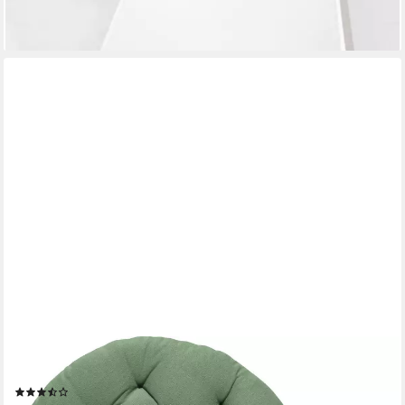
+8
REDBEST
Stuhlkissen Stuhlkissen "Tulsa" 2er-Pack, Uni
(2)