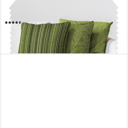
Dekokissen 3er-SET DEKOKISSEN MALCHIN Kuschelweiche
Sofakissen - Kissenbezug in 4, Kuschelweich, Robust,
Pflegeleicht
(36)
ab 29,95 €
(49,92 €/ 1 kg)
lieferbar - in 3-4 Werktagen bei dir
+8