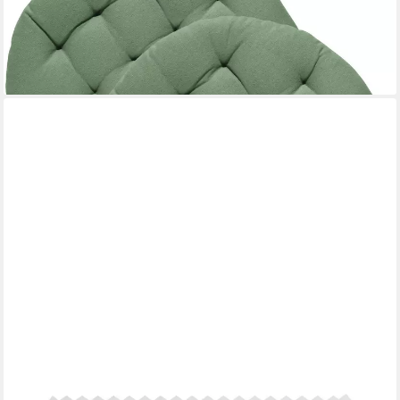
26,99 €
43,99 €
-39%
lieferbar - in 2-3 Werktagen bei dir
+9
NOVELY®