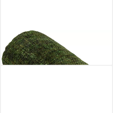
DONE.®
Dekokissen Twist, Geflochtene Optik
37,49 €
lieferbar - in 6-8 Werktagen bei dir
+3