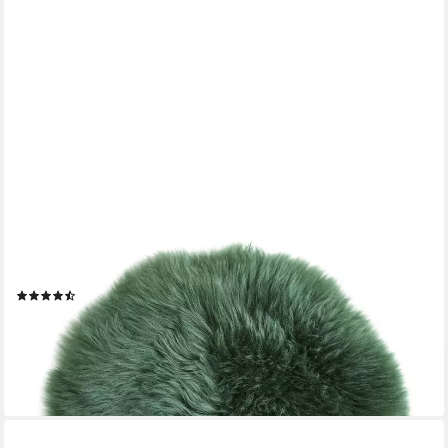
LUXOR LIVING
Stuhlkissen Sitzauflage Lammfell, ungepolstert, rund oder eckig,
echtes Lammfell, auch als 4er Set
(296)
ab 21,99 €
UVP
44,99 €
-51%
lieferbar - in 2-3 Werktagen bei dir
+5