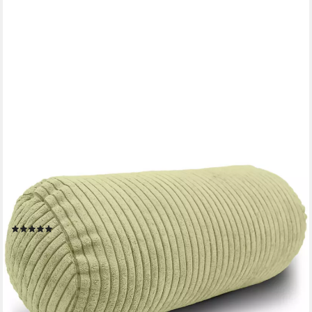
AMILIAN
Nackenrolle 15x40 cm Nackenkissen Sofa - Bettrolle Cord-Optik
- Kissenrolle weich, 1-tlg., inkl. Bezug, maschinenwaschbar,
Reißverschluss, formstabil
(70)
13,99 €
19,99 €
-30%
lieferbar - in 3-4 Werktagen bei dir
+8