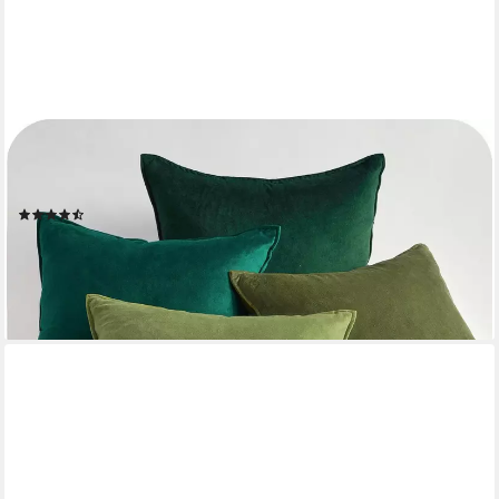
INTERIOR BY HAKITO
Dekokissen 4er Set Kissenbezüge inklusive Füllkissen Set Sami
Samt weich, Kissenhülle mit Füllung
(5)
ab 54,99 €
(13,75 €/ 1 Stk)
lieferbar - in 6-8 Werktagen bei dir