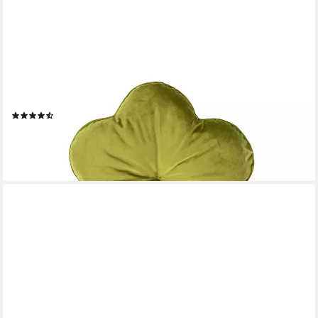
BETIES
Dekokissen Samt&Sonders, gefülltes Samt Kissen rund Blumen-
Kissen besonderes Kissen
(8)
27,90 €
lieferbar - in 2-3 Werktagen bei dir
+6