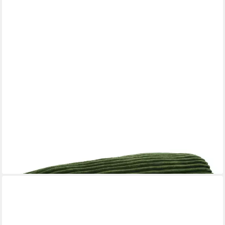
LIEBLING
Dekokissen Kopfkissen mit Cord-Optik, mit Reißverschluss
konfektioniert, Ökotex Standard 100
33,99 €
lieferbar - in 4-5 Werktagen bei dir
+8