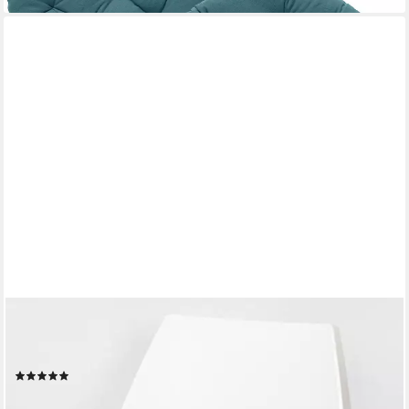
HEITMANN FELLE
Stuhlkissen Lamm, Sitzauflage rund, Ø 45 cm, echtes Lammfell,
waschbar, auch als 2er oder 4er Set
(59)
ab 26,00 €
lieferbar - in 3-4 Werktagen bei dir