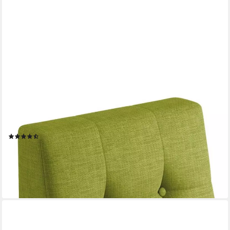
SUNNYPILLOW
Rückenkissen Palettenkissen gesteppt Seitenkissen
60x40x20/10cm, Grün
(23)
34,04 €
42,54 €
-20%
lieferbar - in 4-5 Werktagen bei dir
+6