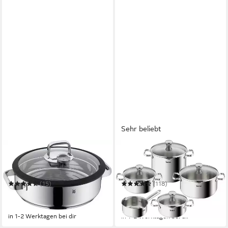
Sehr beliebt
WMF
TEFAL
Dampfgartopf Vitalis, Bräter
Topf-Set Duetto Induktion,
Induktion mit Glasdeckel und
robust und hochwertig,
Silikonrand
Induktions Töpfe Set
(15)
(118)
ab 104,58 €
109,99 €
UVP
199,99 €
UVP
194,99 €
-48%
-44%
in 1-2 Werktagen bei dir
in 1-2 Werktagen bei dir