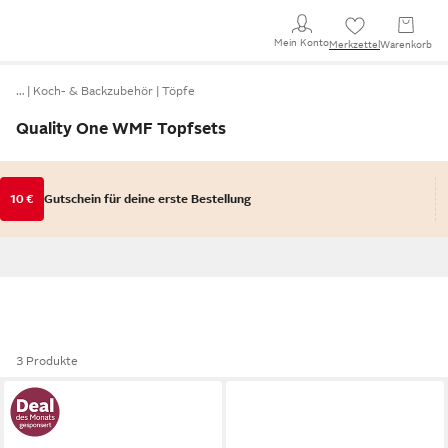
Mein Konto
Merkzettel
Warenkorb
…
Koch- & Backzubehör
Töpfe
Quality One WMF Topfsets
10 €
Gutschein für deine erste Bestellung
3 Produkte