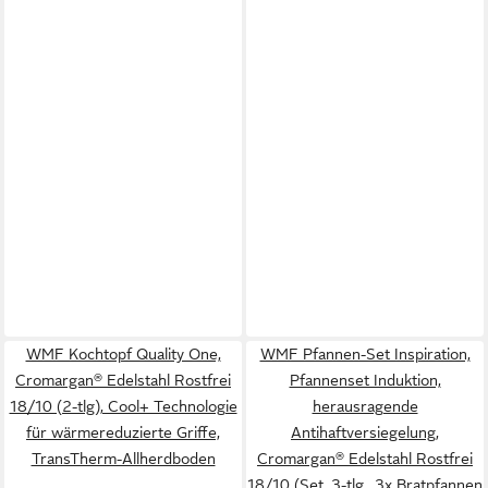
WMF Kochtopf Quality One,
WMF Pfannen-Set Inspiration,
Cromargan® Edelstahl Rostfrei
Pfannenset Induktion,
18/10 (2-tlg), Cool+ Technologie
herausragende
für wärmereduzierte Griffe,
Antihaftversiegelung,
TransTherm-Allherdboden
Cromargan® Edelstahl Rostfrei
18/10 (Set, 3-tlg., 3x Bratpfannen