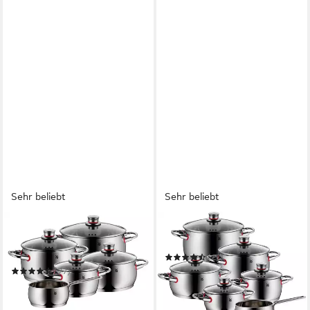
Sehr beliebt
Sehr beliebt
WMF
WMF
Topf-Set Quality One
Topf-Set Quality One
Induktion 5-teilig, Kochtopf
(27)
Set mit Glasdeckel
231,35 €
UVP
499,00 €
(77)
173,55 €
UVP
449,00 €
-54%
-61%
in 2-3 Werktagen bei dir