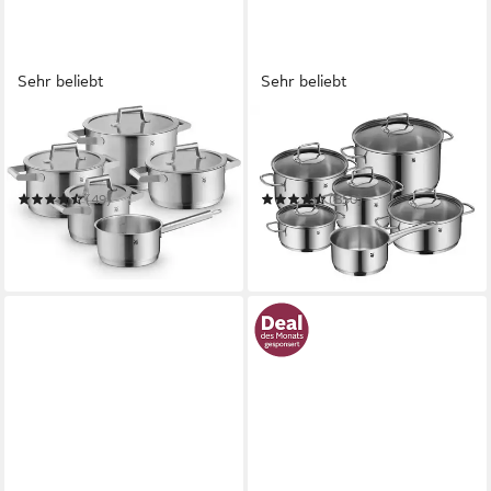
Sehr beliebt
Sehr beliebt
WMF
WMF
Topf-Set Comfort Line
Topf-Set Astoria Induktion,
Induktion, Kochtopf Set mit
Kochtopf Set mit Glasdeckel
Glasdeckel, mattiert
(49)
(850)
167,38 €
199,99 €
UVP
349,00 €
UVP
339,00 €
-52%
-41%
in 2-3 Werktagen bei dir
in 2-3 Werktagen bei dir