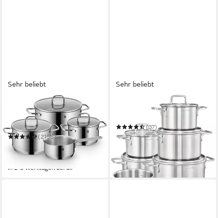
Sehr beliebt
Sehr beliebt
WMF
HANSEATIC
Topf-Set Inspiration
Topf-Set DAILY
Induktion, Kochtopf Set mit
(37)
Glasdeckel
99,99 €
UVP
329,99 €
(2156)
238,40 €
UVP
279,00 €
-70%
-15%
in 2-3 Werktagen bei dir
in 2-3 Werktagen bei dir