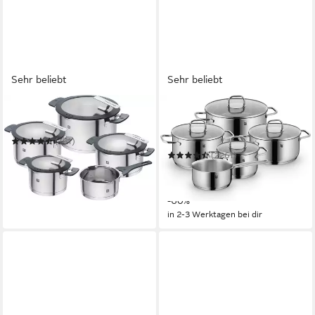
Sehr beliebt
Sehr beliebt
ZWILLING
WMF
Topf-Set Simplify
Topf-Set Inspiration
Induktion, Kochtopf Set mit
(161)
Glasdeckel
171,99 €
UVP
349,00 €
(2261)
119,99 €
UVP
299,00 €
-51%
nur diesen Monat
in 1-2 Werktagen bei dir
-60%
in 2-3 Werktagen bei dir