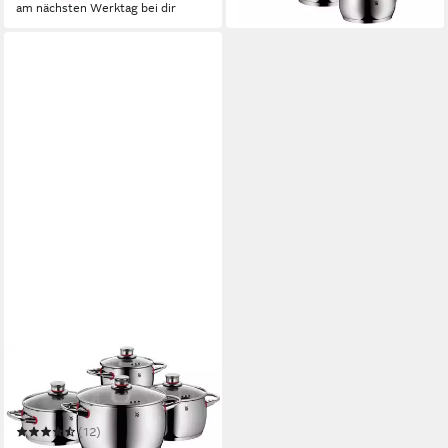
am nächsten Werktag bei dir
WMF
Topf-Set Quality One
Induktion, Kochtopf Set mit
Glasdeckel
(12)