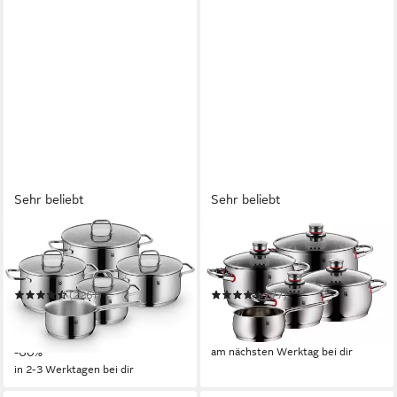
Sehr beliebt
Sehr beliebt
WMF
WMF
Topf-Set Inspiration
Topf-Set Quality One
Induktion, Kochtopf Set mit
Induktion 5-teilig, Kochtopf
Glasdeckel
Set mit Glasdeckel
(2261)
(77)
119,99 €
173,55 €
UVP
299,00 €
UVP
449,00 €
nur diesen Monat
-61%
-60%
am nächsten Werktag bei dir
in 2-3 Werktagen bei dir