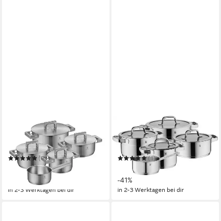
WMF
WMF
Topf-Set Ultimate Cool+
Topf-Set Compact Cuisine,
Induktion, Kochtopf Set mit
Topfset Induktion mit
Edelstahldeckel
Glasdeckel, stapelbar
(7)
(1)
418,80 €
293,58 €
UVP
579,00 €
UVP
499,00 €
-28%
-41%
in 2-3 Werktagen bei dir
in 2-3 Werktagen bei dir