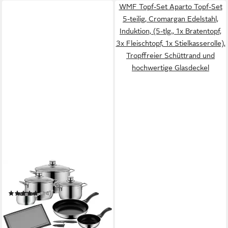
WMF Topf-Set Aparto Topf-Set
5-teilig, Cromargan Edelstahl,
Induktion, (5-tlg., 1x Bratentopf,
3x Fleischtopf, 1x Stielkasserolle),
Tropffreier Schüttrand und
hochwertige Glasdeckel
WMF
Topf-Set Diadem Plus
(14)
189,00 €
UVP
549,00 €
-66%
in 2-3 Werktagen bei dir