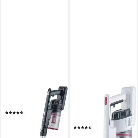
SEVERIN
SEVERIN
Akku-Handstaubsauger HV
Akku-Hand-und
7966, 25 W, beutellos
Stielstaubsauger HV 7152
(2)
Kabelloser 2-in-1 Hand- und
ab 92,40 €
Stielsauger, 120 W, beutellos
leider ausverkauft
(3)
ab 89,90 €
UVP
139,90 €