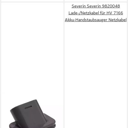
Severin Severin 9820048
Lade-/Netzkabel für HV 7166
Akku-Handstaubsauger Netzkabel
SEVERIN
Bürste Severin 7032048
Bürste für HV7144 S´POWER
Akkustaubsauger
15,98 €