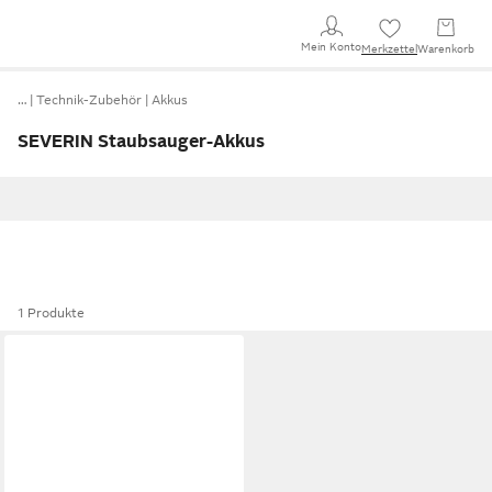
Mein Konto
Merkzettel
Warenkorb
…
Technik-Zubehör
Akkus
SEVERIN Staubsauger-Akkus
1 Produkte