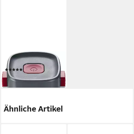
SEVERIN
ZB 7226 Akku (1 St)
(1)
ab 76,39 €
lieferbar - in 2-3 Werktagen bei dir
Ähnliche Artikel