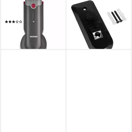
SEVERIN
SEVERIN
Akku-Handstaubsauger HV
Saugroboter Zubehör-Set
7968, 300 W, beutellos
Severin 8303048
(2)
Wandhalterung für HV7156
179,99 €
HV7157... Akkustaubsauger
lieferbar - in 3-4 Werktagen bei dir
15,98 €
lieferbar - in 3-4 Werktagen bei dir