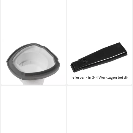
SEVERIN
SEVERIN
Ersatzfilter Severin 7031048
Bürste Severin 9812048
Filter für HV7144 HV7963
Fugendüse für HV7146
Akkustaubsauger
HV7173 Akkustaubsauger
19,98 €
15,98 €
lieferbar - in 3-4 Werktagen bei dir
lieferbar - in 3-4 Werktagen bei dir