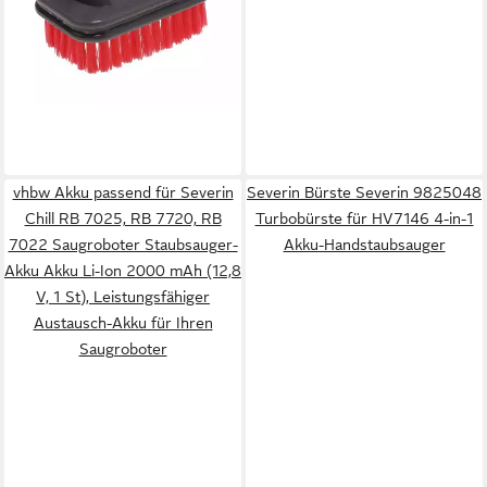
lieferbar - in 3-4 Werktagen bei dir
vhbw Akku passend für Severin
Severin Bürste Severin 9825048
Chill RB 7025, RB 7720, RB
Turbobürste für HV7146 4-in-1
7022 Saugroboter Staubsauger-
Akku-Handstaubsauger
Akku Akku Li-Ion 2000 mAh (12,8
V, 1 St), Leistungsfähiger
Austausch-Akku für Ihren
Saugroboter