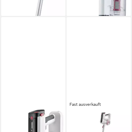
-36%
lieferbar - in 3-4 Werktagen bei dir
Fast ausverkauft
SEVERIN
SEVERIN
Akku-Stielstaubsauger HV
Akku-Bodenstaubsauger HV
7166, 400 W, beutellos,
7190 Akku-Handstaubsauger