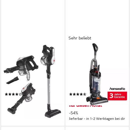
Sehr beliebt
HOOVER
HANSEATIC
Akku-Hand-und
Bürstsauger Auf Knopfdruck
Stielstaubsauger HF122BPT
leerbar, Freistehfunktion, 400
011
W
0,9 l l
Größe Staubbehälter
400 W
Leistung
Einfach Zyklon Technologie, Abwaschbarer Filter
4 l
Größe Staubbehälter
Filtersystem
40,00 min
Akkulaufzeit
Hygienefilter
Filtersystem
(31)
(404)
78,99 €
64,99 €
UVP
219,00 €
UVP
139,99 €
nur diesen Monat
-64%
-54%
lieferbar - in 4-5 Werktagen bei dir
lieferbar - in 1-2 Werktagen bei dir