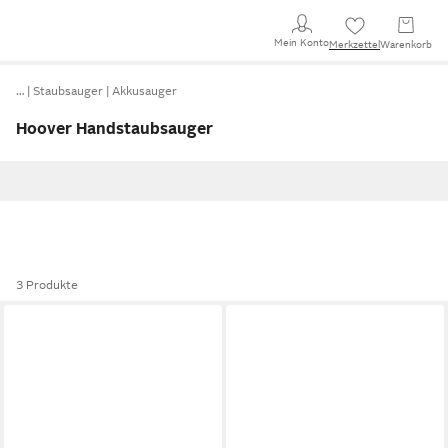
Mein Konto
Merkzettel
Warenkorb
…
Staubsauger
Akkusauger
Hoover Handstaubsauger
3 Produkte