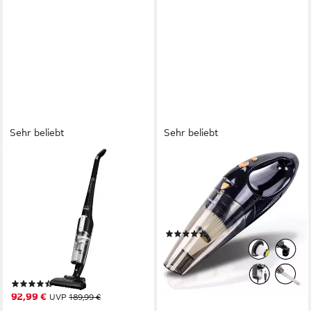
Sehr beliebt
Sehr beliebt
ROWENTA
VACLIFE
Akku-Stielstaubsauger Air
Akku-Handstaubsauger
Force Light, kabellos, LED-
100,00 W
Leistung
HEPA-Filter
Filtersystem
Düse, beutellos
20,00 min
Akkulaufzeit
Bodenstaubsauger
(283)
0,65 l
Größe Staubbehälter
29,99 €
UVP
59,99 €
Zyklonfilter, Schaumstofffilter
Filtersystem
-50%
30 min
Akkulaufzeit
lieferbar - in 3-4 Werktagen bei dir
(1020)
92,99 €
UVP
189,99 €