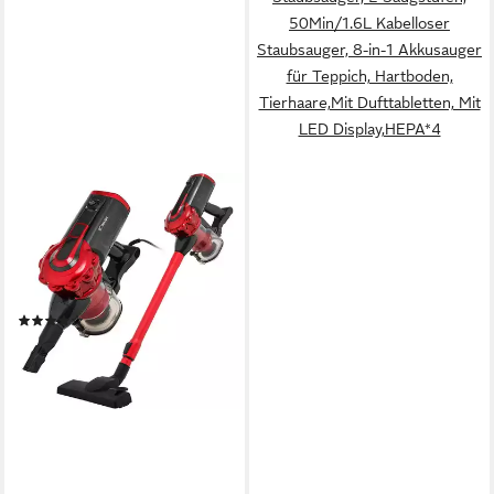
50Min/1.6L Kabelloser
Staubsauger, 8-in-1 Akkusauger
für Teppich, Hartboden,
Tierhaare,Mit Dufttabletten, Mit
LED Display,HEPA*4
BOMANN
Bodenstaubsauger BS 6072
CB, Staubsauger
Handstaubsauger, starke
Saugleistung
(16)
39,95 €
lieferbar - in 2-3 Werktagen bei dir