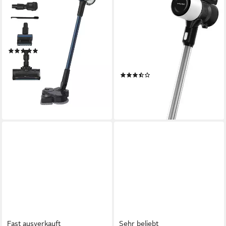
011
Stielstaubsauger VCP 4130,
45min Akkulaufzeit, 2
240 W
Leistung
0,7 l
Größe Staubbehälter
Saugkraftstufen
Herausnehmbare und waschbare Filter, Trennsystem: Zyklonabscheidung mit herausnehmbarem Vor- und Abluftfilter
110 W
Leistung
(18)
0,55 l
Größe Staubbehälter
99,99 €
UVP
329,00 €
HEPA
Filtersystem
-70%
(140)
lieferbar - in 4-5 Werktagen bei dir
99,99 €
UVP
229,00 €
-56%
lieferbar - in 1-2 Werktagen bei dir
Fast ausverkauft
Sehr beliebt