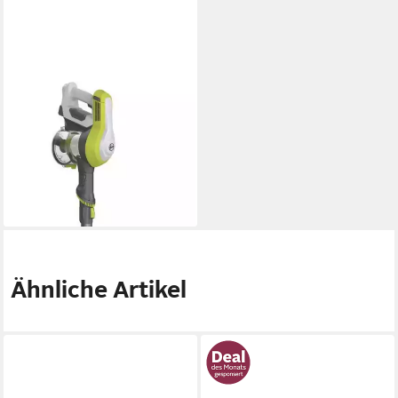
HOOVER
Akku-Handstaubsauger HF1
Home
125,99 €
199,99 €
11,51 €
mtl. in 12 Raten
-37%
lieferbar - in 2-3 Werktagen bei dir
Ähnliche Artikel