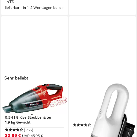
-51%
lieferbar - in 1-2 Werktagen bei dir
Sehr beliebt
EINHELL
KÄRCHER
Akku-Handstaubsauger TE-
Akku-Handstaubsauger CVH
VC 18 Li-Solo
3 PLUS
900 W
Leistung
70 W
Leistung
0,54 l
Größe Staubbehälter
1,6 kg
Gewicht
1,9 kg
Gewicht
(17)
(256)
92,54 €
32,99 €
UVP
45,95 €
lieferbar - in 1-2 Werktagen bei dir