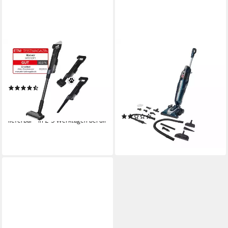
HOOVER
HOOVER
Krümel-Akkusauger HF2
Bodenstaubsauger HPS700
011
165 W
Leistung
1700 W
Leistung
(4)
EPA
Filtersystem
79,90 €
UVP
269,00 €
7,00 m
Reichweite
-70%
(5)
lieferbar - in 2-3 Werktagen bei dir
399,00 €
19,82 €
mtl. in 24 Raten
lieferbar - in 7-9 Werktagen bei dir