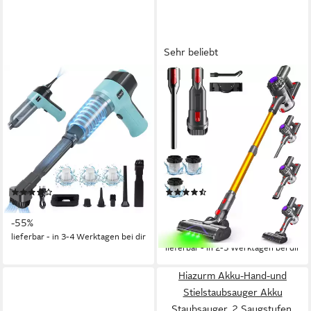
Sehr beliebt
KNKA
VACTECHPRO
Akku-Handstaubsauger 3 in 1
Akku-Hand-und
Auto-Staubsauger,9000pa
Stielstaubsauger
USB aufladbar Tragbar Mini
Akkustaubsauger
Staubsauger
450W/35kPa/35Min
120 W
Leistung
450 W
Leistung
Waschbarer Filter
Filtersystem
35 min
Akkulaufzeit
(147)
(119)
26,91 €
74,00 €
UVP
59,90 €
UVP
599,00 €
(7,40 €/ 1 Stk)
-55%
-88%
lieferbar - in 3-4 Werktagen bei dir
lieferbar - in 2-3 Werktagen bei dir
Hiazurm Akku-Hand-und
Stielstaubsauger Akku
Staubsauger, 2 Saugstufen,