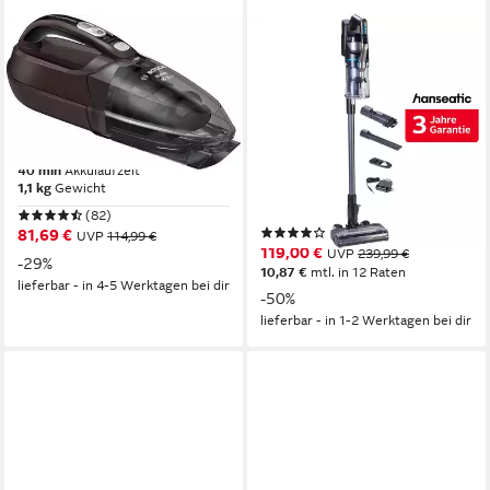
BOSCH
HANSEATIC
Akku-Handstaubsauger
Akku-Stielstaubsauger
BHN16L 16Vmax, hohe
HVS165DBMC Akku
Saugkraft, lange Laufzeit,
Staubsauger, LED
flexible Reinigung
Multifunktionsanzeige
40 min
Akkulaufzeit
550 W
Leistung
1,1 kg
Gewicht
1 l
Größe Staubbehälter
HEPA 12, Motorschutzfilter
Filtersystem
(82)
(178)
81,69 €
UVP
114,99 €
119,00 €
UVP
239,99 €
-29%
10,87 €
mtl. in 12 Raten
lieferbar - in 4-5 Werktagen bei dir
-50%
lieferbar - in 1-2 Werktagen bei dir