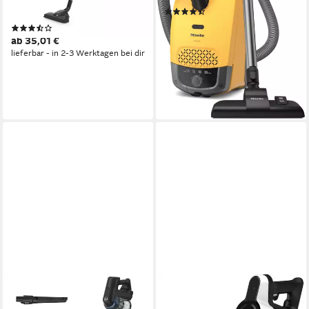
0,9 l
Größe Staubbehälter
NA
Filtersystem
(159)
164,99 €
UVP
199,00 €
(5)
nur bis Dienstag
ab 35,01 €
15,07 €
mtl. in 12 Raten
lieferbar - in 2-3 Werktagen bei dir
-17%
lieferbar - in 1-2 Werktagen bei dir
HOOVER
GRUNDIG
Akku-Saugwischer HF410YP3
Akku-Hand-und