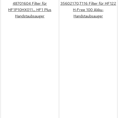
48701604 Filter für
35602170,T116 Filter für HF122
HF1P10HX011... HF1 Plus
H-Free 100 Akku-
Handstaubsauger
Handstaubsauger