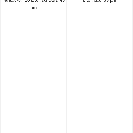
Müllsäcke, 120 Liter, schwarz, 43
Liter, blau, 35 µm
µm