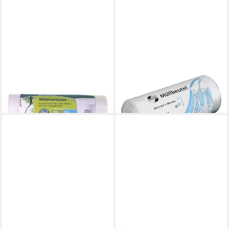
SECOLAN
DEISS
Müllbeutel
Müllbeutel UNIVERSAL
2,79 €
PLUS®
in 2-3 Werktagen bei dir
2,49 €
in 2-3 Werktagen bei dir