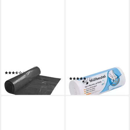
FRANZ MENSCH
DEISS
Müllbeutel
Müllbeutel UNIVERSAL
PLUS®
(3)
6,49 €
(1)
in 2-3 Werktagen bei dir
ab 2,99 €
in 7-9 Werktagen bei dir