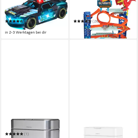
DICKIE TOYS
HOT WHEELS
Spielzeug-Auto STREETS N
Spiel-Parkgarage Ultimative
BEATZ, Rhythm Patrol
Garage
(20)
(26)
16,99 €
183,08 €
in 2-3 Werktagen bei dir
in 3-4 Werktagen bei dir
SIMPLEHUMAN
SIMPLEHUMAN
Mülleimer Kompost-Caddy 4
Mülleimer Kompost-Caddy 4
l Gebürsteter Edelstahl
l Weiß
75,00 €
(1)
in 2-3 Werktagen bei dir