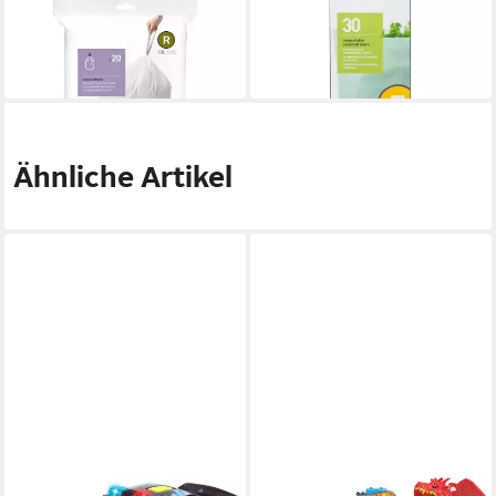
Müllbeutel Passgenaue
Müllbeutel Passgenaue Bio-
Müllbeutel Code R 20 Stück
Müllbeutel Code Z 30 Stück
10,00 €
17,90 €
in 2-3 Werktagen bei dir
in 2-3 Werktagen bei dir
Ähnliche Artikel