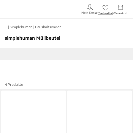
Mein Konto
Merkzettel
Warenkorb
…
Simplehuman
Haushaltswaren
simplehuman Müllbeutel
4 Produkte