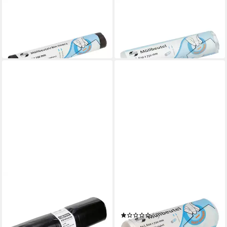
DEISS
DEISS
Müllbeutel UNIVERSAL
Müllbeutel UNIVERSAL
PLUS®
PLUS®
14,00 €
2,49 €
leider ausverkauft
in 2-3 Werktagen bei dir
DEISS
DEISS
Müllbeutel 95180
Müllbeutel UNIVERSAL
9,59 €
PLUS®
in 2-3 Werktagen bei dir
(1)
3,33 €