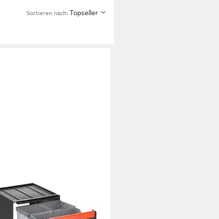
Topseller
Sortieren nach: