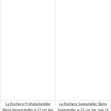
La Rochere Frühstücksteller
La Rochere Speiseteller Biene
Biene Dessertteller ø 21 cm 4er
Speiseteller ø 27 cm 4er Set, (4