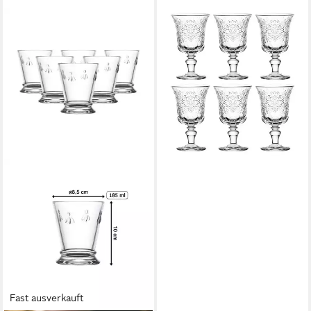
LA ROCHERE
Tasse Weißweinkelch 260 ml,
Ø 9,2 x 15,4 cm, 6-tlg.
ab 37,49 €
(6,25 €/ 1 Stk)
lieferbar - in 8-10 Werktagen bei
dir
Fast ausverkauft