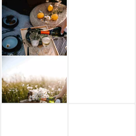
LA ROCHERE
Longdrinkglas Versailles
Longdrinkgläser 330 ml 6er
Set, 6-tlg., Glas
49,45 €
lieferbar - in 2-3 Werktagen bei dir