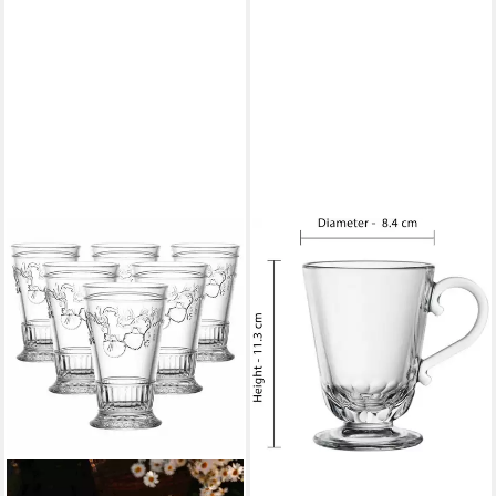
LA ROCHERE
Becher Glasbecher "Louison",
Füllvolumen 250 ml, Ø 8,3
cm, 11 cm, 6 Stück, 1-tlg.
45,65 €
lieferbar - in 9-11 Werktagen bei
dir