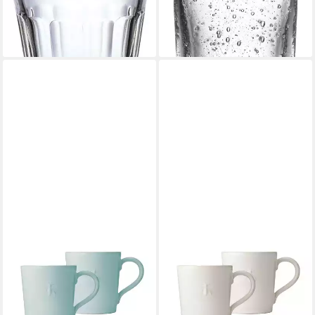
tlg.
lieferbar - in 2-3 Werktagen bei dir
38,65 €
lieferbar - in 9-11 Werktagen bei
dir