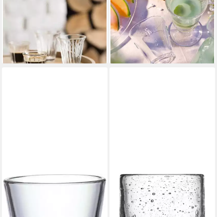
Set, 6-tlg., Glas
tlg., Glas
33,49 €
ab 37,49 €
UVP
41,94 €
lieferbar - in 5-6 Werktagen bei dir
(6,25 €/ 1 Stk)
-11%
lieferbar - in 8-10 Werktagen bei
dir
LA ROCHERE
LA ROCHERE
Glas Saftbecher "Verres
Glas Trinkglas La Rochère
Périgord" 230 ml - 6er Set, 1-
»Craft«, uni.
39,00 €