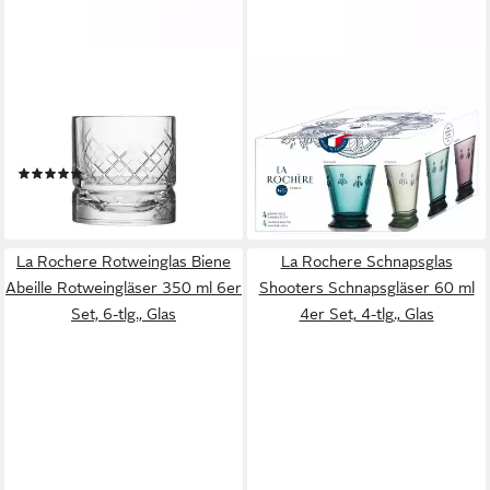
LA ROCHERE
LA ROCHERE
Whiskyglas Dandy
Glas Biene Abeille
Whiskybecher 300 ml 4er
Wassergläser 260 ml 4er Set,
Set, 4-tlg., Glas
4-tlg., Glas
(1)
43,95 €
42,95 €
lieferbar - in 2-3 Werktagen bei dir
lieferbar - in 2-3 Werktagen bei dir
La Rochere Rotweinglas Biene
La Rochere Schnapsglas
Abeille Rotweingläser 350 ml 6er
Shooters Schnapsgläser 60 ml
Set, 6-tlg., Glas
4er Set, 4-tlg., Glas