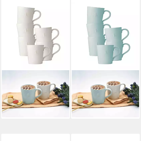
LA ROCHERE
LA ROCHERE
Becher Biene Henkelbecher
Becher Biene Henkelbecher
520 ml 6er Set, 6-tlg.,
520 ml 6er Set, 6-tlg.,
Keramik
Keramik
131,45 €
131,45 €
lieferbar - in 2-3 Werktagen bei dir
lieferbar - in 2-3 Werktagen bei dir