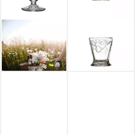
LA ROCHERE
LA ROCHERE
Weinglas Versailles
Glas Versailles Wassergläser
Verkostungsgläser 400 ml
250 ml 6er Set, 6-tlg., Glas
ab 38,65 €
6er Set, 6-tlg., Glas
lieferbar - in 9-11 Werktagen bei
ab 45,05 €
dir
lieferbar - in 9-11 Werktagen bei
dir