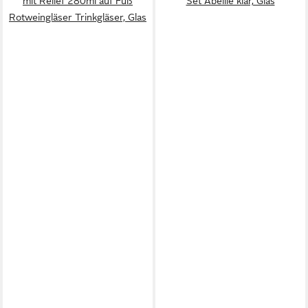
mit Relief 280ml auf Fuß
Set Abeille klar, Glas
Rotweingläser Trinkgläser, Glas