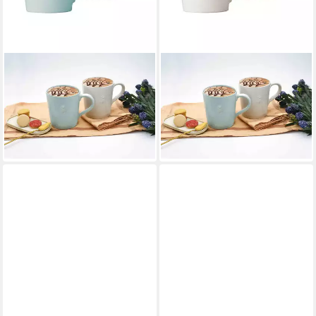
LA ROCHERE
LA ROCHERE
Becher Biene Henkelbecher
Becher Biene Henkelbecher
520 ml 2er Set, 2-tlg.,
520 ml 2er Set, 2-tlg.,
Keramik
Keramik
51,95 €
51,95 €
lieferbar - in 2-3 Werktagen bei dir
lieferbar - in 2-3 Werktagen bei dir