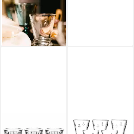
LA ROCHERE
Glas Biene Abeille
Wassergläser 185 ml 6er Set,
6-tlg., Glas
43,45 €
lieferbar - in 2-3 Werktagen bei dir