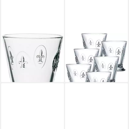
LA ROCHERE
LA ROCHERE
Weinglas Weinglas Fleur De
Whiskyglas Serie 'Lilienblte'
Lys Lilie 240 ml - 6er Set, 1-
Whiskybecher (6 Stück), 1-tlg.
38,65 €
tlg.
lieferbar - in 9-11 Werktagen bei
39,85 €
dir
lieferbar - in 9-11 Werktagen bei
dir