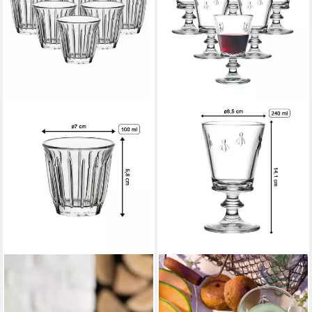
LA ROCHERE
LA ROCHERE
Espressoglas Zinc
Weißweinglas Biene Abeille
Espressogläser 100 ml 6er
Weingläser 240 ml 6er Set, 6-