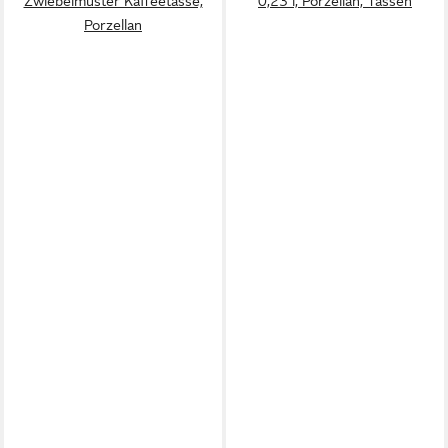
Zwiebelmuster Kaffeetasse,
0,23 l, Porzellan, Tassen
Porzellan