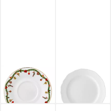
HUTSCHENREUTHER
HUTSCHENREUTHER
Untertasse Nora Christmas
Frühstücksteller Maria
Kombi-Untertasse 16 cm,
Theresia Weiß, 21 cm
ab 15,84 €
Untertasse
lieferbar - in 2-3 Werktagen bei dir
17,71 €
lieferbar - in 2-3 Werktagen bei dir