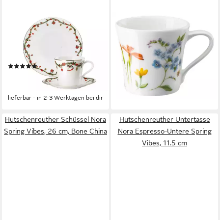
HUTSCHENREUTHER
HUTSCHENREUTHER
Geschirr-Set Nora Christmas
Espressotasse Nora Vibes
Gedeck 3tlg. im GK, Bone
Espresso-Obertasse 0,09 l,
China, Sets
Bone China, Tassen
(2)
16,68 €
ab 41,95 €
UVP
52,80 €
lieferbar - in 2-3 Werktagen bei dir
-21%
lieferbar - in 2-3 Werktagen bei dir
Hutschenreuther Schüssel Nora
Hutschenreuther Untertasse
Spring Vibes, 26 cm, Bone China
Nora Espresso-Untere Spring
Vibes, 11.5 cm