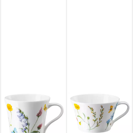
HUTSCHENREUTHER
HUTSCHENREUTHER
Tasse Nora Vibes Kombi-
Tasse Nora Vibes
Obertasse 0,28 l, Bone China,
Tee-/Cappuccino Obertasse
Tassen
0,25 l, Bone China, Tassen
18,66 €
19,34 €
lieferbar - in 2-3 Werktagen bei dir
lieferbar - in 2-3 Werktagen bei dir