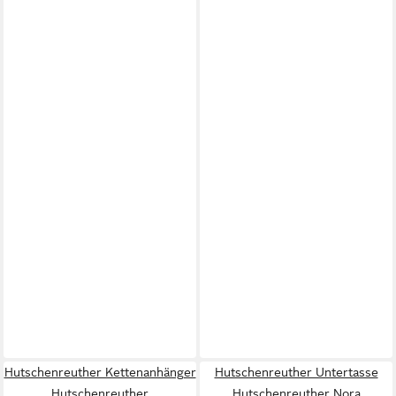
Hutschenreuther Kettenanhänger
Hutschenreuther Untertasse
Hutschenreuther
Hutschenreuther Nora