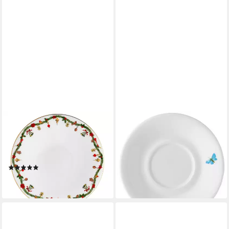
HUTSCHENREUTHER
HUTSCHENREUTHER
Frühstücksteller Nora
Untertasse Nora Vibes
Christmas Teller flach 22 cm,
Kombi-/Tee-Untertasse
Teller Flach
16 cm, Untertasse
(3)
16,68 €
22,46 €
lieferbar - in 2-3 Werktagen bei dir
lieferbar - in 2-3 Werktagen bei dir