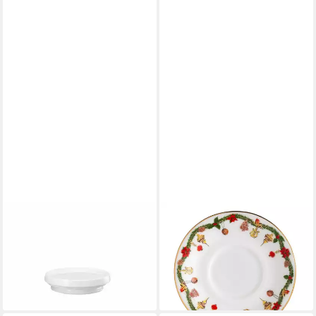
HUTSCHENREUTHER
HUTSCHENREUTHER
Deckel Nora für Teekanne
Untertasse Nora Christmas
Christmas
Espresso-Untertasse 11,5 cm,
23,43 €
Untertasse
lieferbar - in 2-3 Werktagen bei dir
17,30 €
lieferbar - in 2-3 Werktagen bei dir