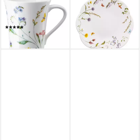
Becher Nora Spring Vibes
Schale Nora Vibes Schale 28
Becher mit Henkel 0,4l, Bone
cm, Bone China, (Schüsseln &
China, Tassen
Schalen), Schalen / Schälchen
(2)
/ Schüsseln
21,38 €
ab 26,11 €
lieferbar - in 2-3 Werktagen bei dir
lieferbar - in 2-3 Werktagen bei dir