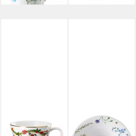
HUTSCHENREUTHER
HUTSCHENREUTHER
Tasse Nora Christmas
Schale Nora Vibes
Tee-/Cappuccino Obertasse
Multifunktionsschale 20 cm,