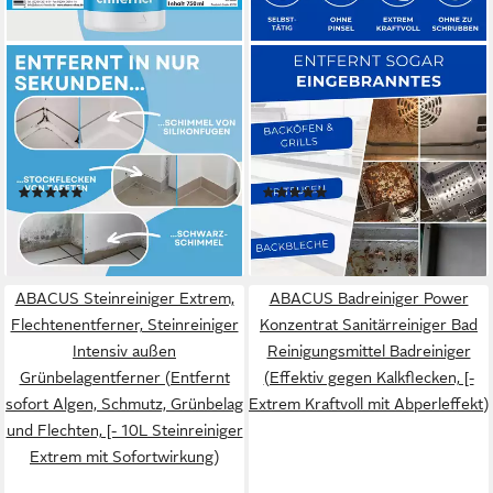
ABACUS
ABACUS
Anti-Schimmel-Spray,
Backofenreiniger, Grillreiniger,
Schimmelex für Wand und
Ofenreiniger, Herdreiniger
Bad, Anti-Schimmel
Backofenreiniger (Geeignet
Schimmelentferner (inkl.
für Ofen, Grillm Töpfe etc., [-
(12)
(2)
Experten Tipps, [1-St.
Beseitigt problemlos
27,90 €
21,90 €
1x750ml Sofortwirkung mit
eingebrannte Fette Beseitigt
(37,20 €/ 1 l)
(29,20 €/ 1 l)
Langzeiteffekt)
problemlos eingebrannte
lieferbar - in 4-5 Werktagen bei dir
lieferbar - in 4-5 Werktagen bei dir
Fette)
ABACUS Steinreiniger Extrem,
ABACUS Badreiniger Power
Flechtenentferner, Steinreiniger
Konzentrat Sanitärreiniger Bad
Intensiv außen
Reinigungsmittel Badreiniger
Grünbelagentferner (Entfernt
(Effektiv gegen Kalkflecken, [-
sofort Algen, Schmutz, Grünbelag
Extrem Kraftvoll mit Abperleffekt)
und Flechten, [- 10L Steinreiniger
Extrem mit Sofortwirkung)