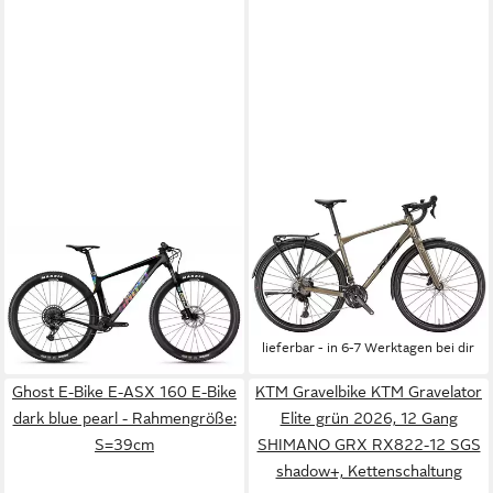
GHOST
KTM
Mountainbike Lector SF UC
Gravelbike KTM Gravelator 20
Replica Hardtail Team Camo
LFC grün 2026, 20 Gang
4.313,05 €
SHIMANO CUES U6020-10
lieferbar - in 2-3 Werktagen bei dir
LG shadow, Kettenschaltung
1.695,00 €
lieferbar - in 6-7 Werktagen bei dir
Ghost E-Bike E-ASX 160 E-Bike
KTM Gravelbike KTM Gravelator
dark blue pearl - Rahmengröße:
Elite grün 2026, 12 Gang
S=39cm
SHIMANO GRX RX822-12 SGS
shadow+, Kettenschaltung