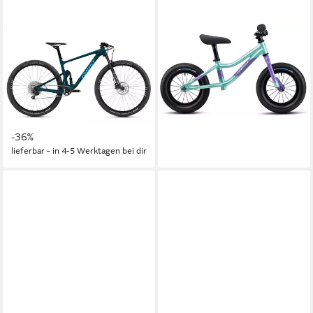
GHOST
GHOST
Mountainbike 29" Lector FS
Laufrad Powerkiddy 12 12 Zoll
ab 127,65 €
SF LC Essential M, 12 Gang
lieferbar - in 2-3 Werktagen bei dir
Shimano XT RD-M8100 12-S
Schaltwerk
2.999,00 €
UVP
4.699,00 €
-36%
lieferbar - in 4-5 Werktagen bei dir