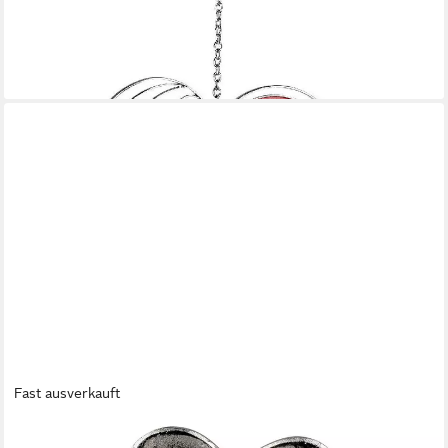
FORMANO
Hängedekoration Tiffany, Höhe: cm, Farbe: Rot, Motiv: Herzen
29,00 €
lieferbar - in 2-3 Werktagen bei dir
Fast ausverkauft
FORMANO