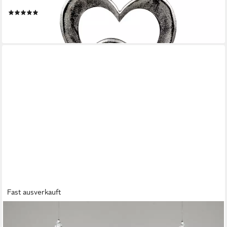
Skulptur Alu Mangoholz, Höhe: 32.5cm, Farbe: Natur, Motiv: Herz
(1)
22,90 €
lieferbar - in 2-3 Werktagen bei dir
Fast ausverkauft
FORMANO
Hängedekoration Frühlingszeit, Höhe: cm, Farbe: Silber, Motiv: