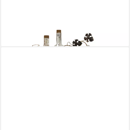
FORMANO
Wanddekoobjekt, Höhe: 45cm, Farbe: Mehrfarbig, Motiv: Wein
79,00 €
lieferbar - in 2-3 Werktagen bei dir