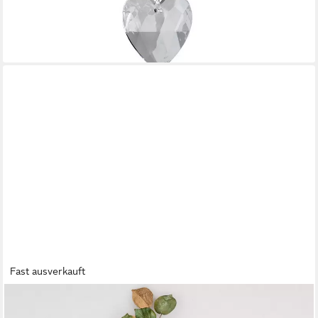
Herzen
7,65 €
lieferbar - in 2-3 Werktagen bei dir
Fast ausverkauft
FORMANO
Wanddekoobjekt Antik, Höhe: cm, Farbe: Mehrfarbig, Motiv: