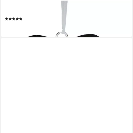
FORMANO
Hängedekoration Hearts, Höhe: 15cm, Farbe: Silber, Motiv: Herz
(1)
10,90 €
lieferbar - in 2-3 Werktagen bei dir