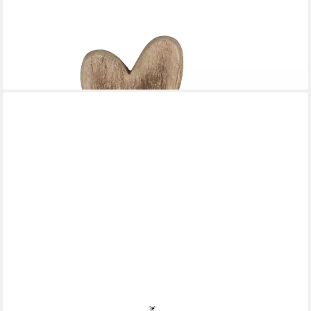
FORMANO
Dekovase Herzen, Höhe: 25cm, Farbe: Braun, Motiv: Herzen
12,90 €
lieferbar - in 2-3 Werktagen bei dir