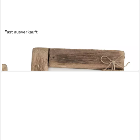
Fast ausverkauft
FORMANO
Bilderrahmen Wood, Höhe: 26cm, Farbe: Braun, Motiv: Herzen
10,90 €
lieferbar - in 2-3 Werktagen bei dir