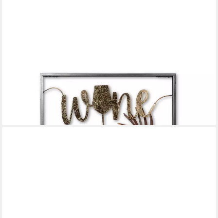
FORMANO
Wanddekoobjekt, Höhe: 76cm, Farbe: Mehrfarbig, Motiv:
Weinflaschen
69,00 €
lieferbar - in 2-3 Werktagen bei dir