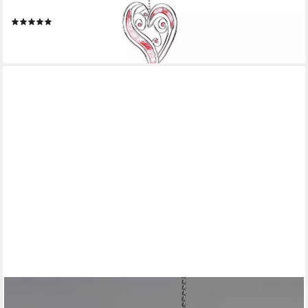
Herzen
(3)
ab 15,90 €
lieferbar - in 2-3 Werktagen bei dir
FORMANO
Hängedekoration Herzen, Höhe: cm, Farbe: Silber, Motiv: Herz