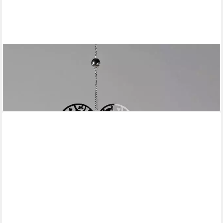
FORMANO
Hängedekoration Herz, Höhe: cm, Farbe: Silber, Motiv: Herz
12,50 €
UVP
14,90 €
-16%
lieferbar - in 2-3 Werktagen bei dir