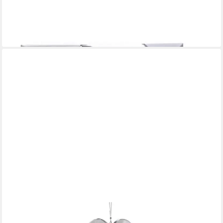
FORMANO
Bilderrahmen Hearts, Höhe: 15.5cm, Farbe: Silber, Motiv: Herz
10,90 €
lieferbar - in 2-3 Werktagen bei dir
FORMANO
Hängedekoration Herzen, Höhe: cm, Farbe: transparent, Motiv: