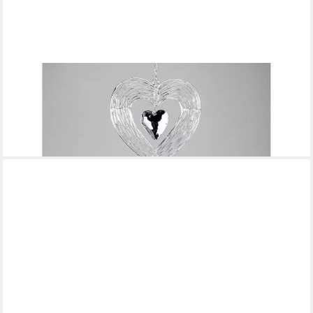
FORMANO
Hängedekoration Hearts, Höhe: cm, Farbe: Silber, Motiv: Herz
ab 17,50 €
UVP
21,90 €
-20%
lieferbar - in 2-3 Werktagen bei dir