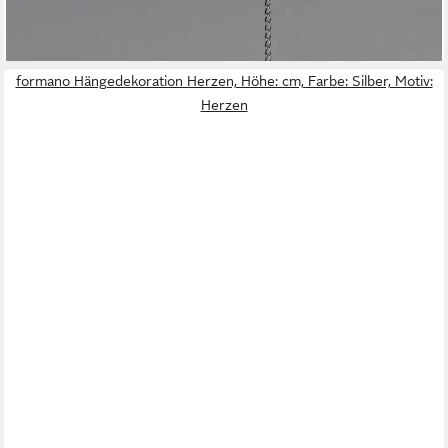
ab 10,95 €
lieferbar - in 2-3 Werktagen bei dir
formano Hängedekoration Herzen, Höhe: cm, Farbe: Silber, Motiv:
Herzen