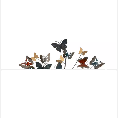
FORMANO
Wanddekoobjekt RELIEF, Höhe: 70cm, Farbe: Mehrfarbig, Motiv:
Baum
79,00 €
lieferbar - in 2-3 Werktagen bei dir