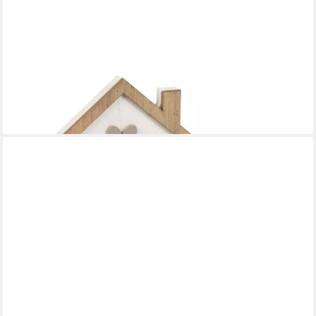
FORMANO
Dekofigur Haus Familie Holz Familienhaus mit Spruch Tischdeko
& Geschenkidee
19,99 €
lieferbar - in 2-3 Werktagen bei dir