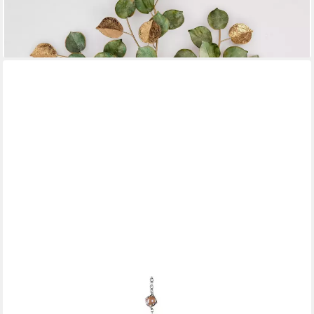
Zweig
99,00 €
lieferbar - in 2-3 Werktagen bei dir
FORMANO
Hängedekoration Tiffany, Höhe: 67cm, Farbe: Rosa, Motiv: