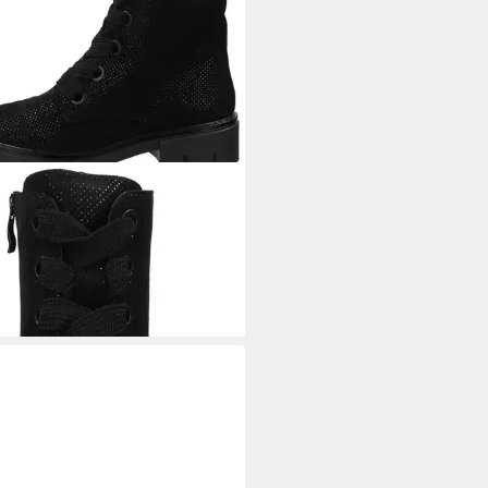
Ara Stiefelette Leder
ürstiefelette
2,95 €
UVP
139,95 €