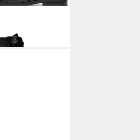
Stiefelette Cambridge
elette
95 €