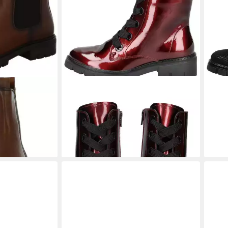
iefelette
ARA
Ara Stiefelette Leder
ARA
Schnürstiefelette
Schn
ab 103,95 €
ab 8
UVP
149,95 €
-31%
-41%