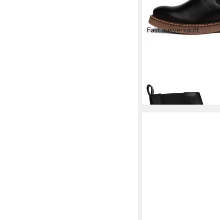
Fast ausverkauft
ARA
Stiefelette Chest
119,95 €