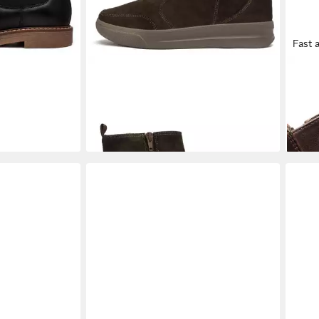
Fast 
er Stiefelette
ARA
Stiefelette Firenze Stiefelette
ARA
139,95 €
ab 9
-28