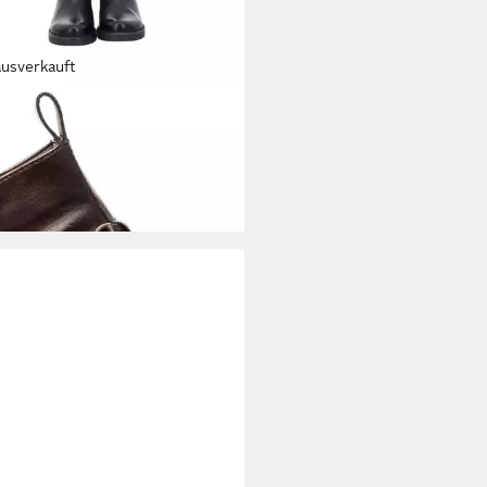
ausverkauft
Stiefelette Como Stiefelette
3,55 €
UVP
129,95 €
%