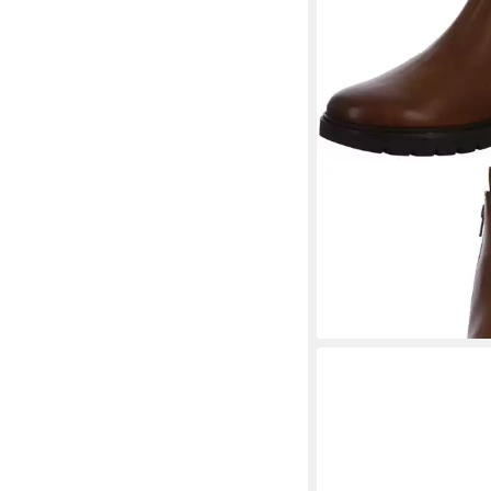
ARA
Cambridge-St. St
119,95 €