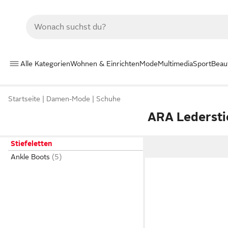
Alle Kategorien
Wohnen & Einrichten
Mode
Multimedia
Sport
Beau
Startseite
Damen-Mode
Schuhe
ARA Ledersti
Stiefeletten
Ankle Boots