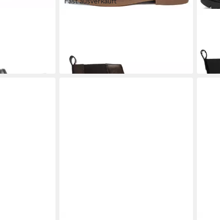
Fast ausverkauft
 Osaka
ARA
Stiefelette Chester Stiefelette
ARA
119,95 €
Stief
129,