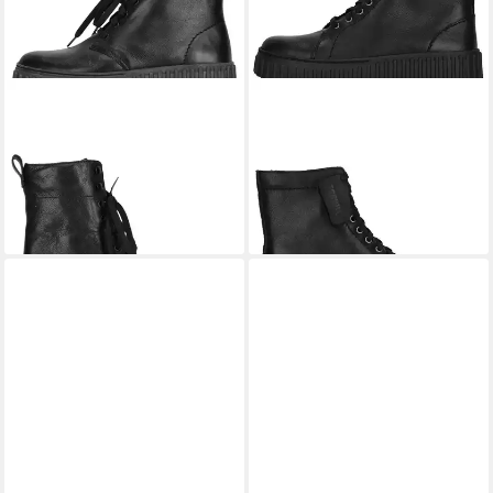
CLARKS
Torhill Style Stiefel
CLARKS
Torhill Rise Stiefel
aus schwarzem Glattleder
mit bequemem Fußbett
ab 128,30 €
149,90 €
UVP
149,95 €
-14%