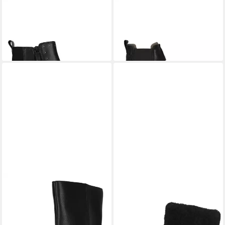
CLARKS
Zylah Willow Stiefel
CLARKS
Badbury Easy Stiefel
mit dezenten Nieten-Details
mit klobiger TR-Sohle
100,95 €
ab 100,95 €
UVP
119,95 €
UVP
119,95 €
-16%
-16%