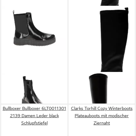
CLARKS
26185509 4 Stiefel
FLY LONDON
Fly London
ab 109,66 €
UVP
150,00 €
Stiefel Leder/Textil Stiefel
180,00 €
-27%
Bullboxer Bullboxer 6LT0011301
Clarks Torhill Cozy Winterboots
2139 Damen Leder black
Plateauboots mit modischer
Schlupfstiefel
Ziernaht