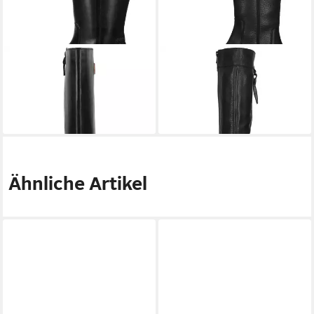
KICKERS
Stiefel Leder .
KICKERS
Stiefel Leder .
Stiefel
Stiefel
114,95 €
78,95 €
UVP
209,00 €
UVP
179,00 €
-45%
-56%
Ähnliche Artikel