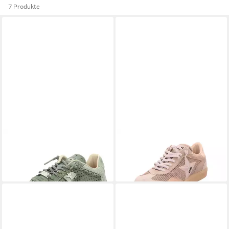
7 Produkte
CETTI
C848 Sneaker
CETTI
C1385 SRA Sneaker
129,95 €
ab 129,95 €
UVP
139,95 €
-7%