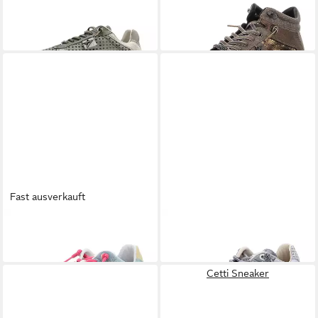
ab 129,95 €
139,95 €
UVP
139,95 €
-7%
Fast ausverkauft
CETTI
C848 Sneaker
CETTI
Sneaker
ab 126,00 €
129,95 €
Cetti Sneaker