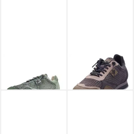
CETTI
Schnürschuh
CETTI
Schnürschuh
ab 114,00 €
ab 135,00 €
UVP
139,90 €
(114,00 €/ 1 Paar)
-19%