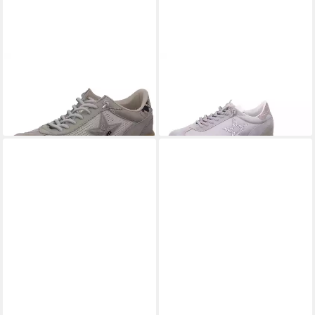
CETTI
Cetti Sneaker
CETTI
Sneaker
ab 89,95 €
89,06 €
UVP
134,95 €
UVP
119,99 €
(89,06 €/ 1 Paar)
-33%
-26%
CETTI
Schnürschuh
CETTI
C1048 Sneaker