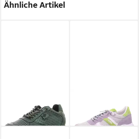
Ähnliche Artikel
CETTI
Sneaker
CETTI
Sneaker
ab 107,34 €
ab 89,09 €
UVP
139,99 €
UVP
149,99 €
(89,09 €/ 1 Paar)
-23%
-41%