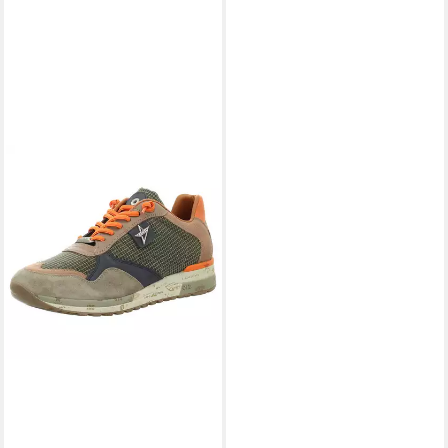
CETTI
Sneaker
134,95 €