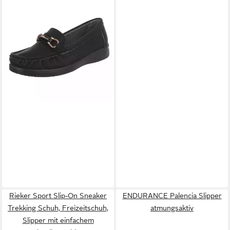
ITAL-DESIGN
Komfortabler
Schuh mit profilierter Sohle
28,56 €
für Damen Slipper
UVP
47,99 €
(91261524) ultraleichte und
-40%
komfortable Sohle
Rieker Sport Slip-On Sneaker
ENDURANCE Palencia Slipper
Trekking Schuh, Freizeitschuh,
atmungsaktiv
Slipper mit einfachem