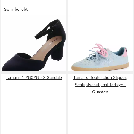
Sehr beliebt
TAMARIS
Pumps
TAMARIS
Sneaker,
ab 44,95 €
UVP
59,95 €
Schnürschuh, Halbschuh,
ab 59,68 €
-25%
Freizeitschuh mit
UVP
89,95 €
gepolstertem Schaftrand
-34%
+3
Tamaris 1-28028-42 Sandale
Tamaris Bootsschuh Slipper,
Schlupfschuh, mit farbigen
Quasten