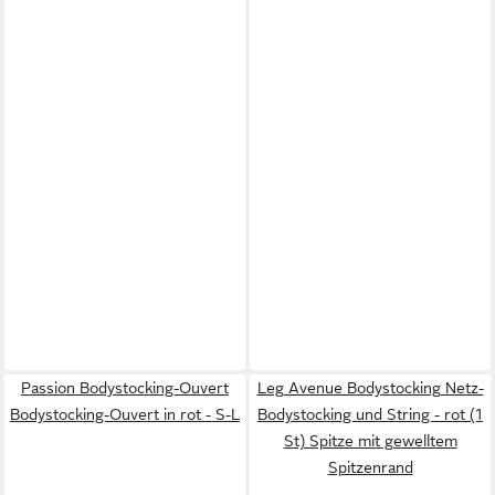
Passion Bodystocking-Ouvert
Leg Avenue Bodystocking Netz-
Bodystocking-Ouvert in rot - S-L
Bodystocking und String - rot (1
St) Spitze mit gewelltem
Spitzenrand