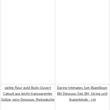
petite fleur gold Body-Ouvert
Daring Intimates Set: Bügelloser
Catsuit aus leicht transparenter
BH Dessous Set: BH, String und
Spitze, sexy Dessous, Reizwäsche
Augenbinde - rot