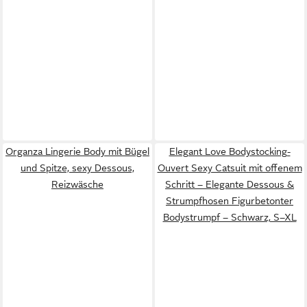
Organza Lingerie Body mit Bügel
Elegant Love Bodystocking-
und Spitze, sexy Dessous,
Ouvert Sexy Catsuit mit offenem
Reizwäsche
Schritt – Elegante Dessous &
Strumpfhosen Figurbetonter
Bodystrumpf – Schwarz, S–XL