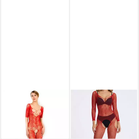
Strapsen – Valentinstag-Look
LAU-FASHION
Bodystocking
ELEGANT LOVE
Fashion Nylon Catsuit Netz
Bodystocking-Ouvert Netz-
13,99 €
7,99 €
Overall Stocking Spitze
UVP
19,95 €
Strumpfbody mit offenem
19,99 €
Reizwäsche S/M/L
-30%
Schritt – figurbetontes
-60%
Catsuit-Dessous Stilvolle
Reizwäsche – Netz-Body,