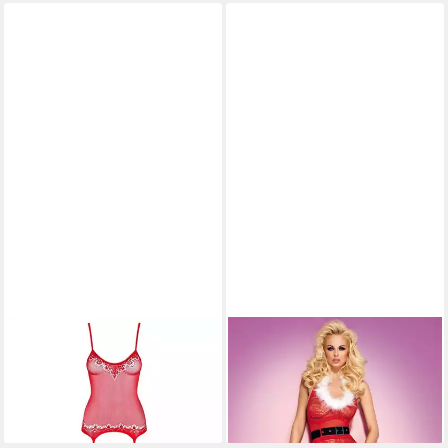
schulterfreier Ausschnitt, S–
XL
OBSESSIVE
Bodystocking
OBSESSIVE
Bodystocking
Straps Catsuit rot offen
Bodystocking "Xmas" sexy
ab 27,99 €
59,95 €
Bodystocking transparent
UVP
34,99 €
Weihnachten
Blumenmuster 20 DEN (1 St)
-20%