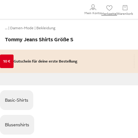
Mein Konto
Merkzettel
Warenkorb
…
Damen-Mode
Bekleidung
Tommy Jeans Shirts Größe S
10 €
Gutschein für deine erste Bestellung
Basic-Shirts
Blusenshirts