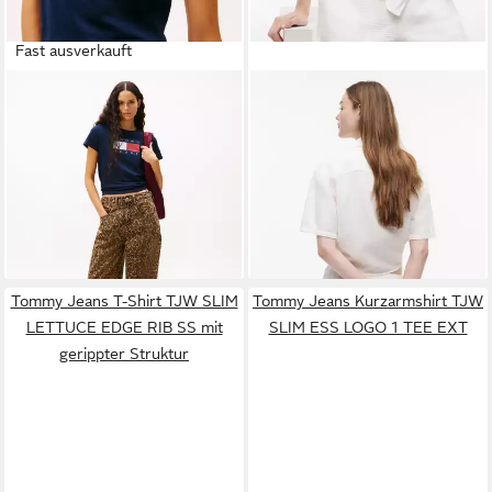
Fast ausverkauft
TOMMY JEANS
Kurzarmshirt
TOMMY JEANS
TJW REG TJ FLAG SS TEE
Kurzarmbluse TJW
34,90 €
ab 63,99 €
Baumwolle, Logodruck,
TEXTURED TIE FRONT SS
UVP
79,90 €
regular fit
SHIRT Baumwolle,
-20%
Brusttasche, Saum zum
Knoten
Tommy Jeans T-Shirt TJW SLIM
Tommy Jeans Kurzarmshirt TJW
LETTUCE EDGE RIB SS mit
SLIM ESS LOGO 1 TEE EXT
gerippter Struktur