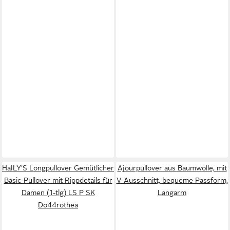
HaILY’S Longpullover Gemütlicher
Ajourpullover aus Baumwolle, mit
Basic-Pullover mit Rippdetails für
V-Ausschnitt, bequeme Passform,
Damen (1-tlg) LS P SK
Langarm
Do44rothea