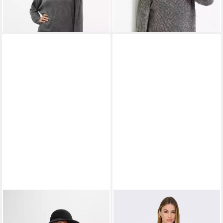
BONPRIX
Strickpullover mit
ONLY
Strickpullover
tollem Zopfmuster, lässige
ONLGEENA XO L/S