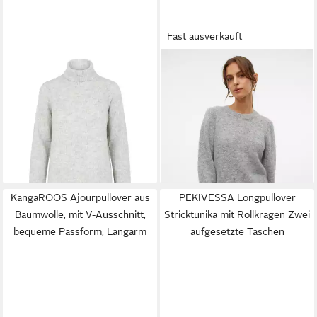
Fast ausverkauft
PIECES
Strickpullover Ellen
VERO MODA
Strickpullover
(1-tlg) Plain/ohne Details
VMNOVAH LS O-NECK
39,90 €
ab 27,99 €
PULLOVER GA NOOS
UVP
34,99 €
Materialmix, regular fit
-20%
KangaROOS Ajourpullover aus
PEKIVESSA Longpullover
Baumwolle, mit V-Ausschnitt,
Stricktunika mit Rollkragen Zwei
bequeme Passform, Langarm
aufgesetzte Taschen