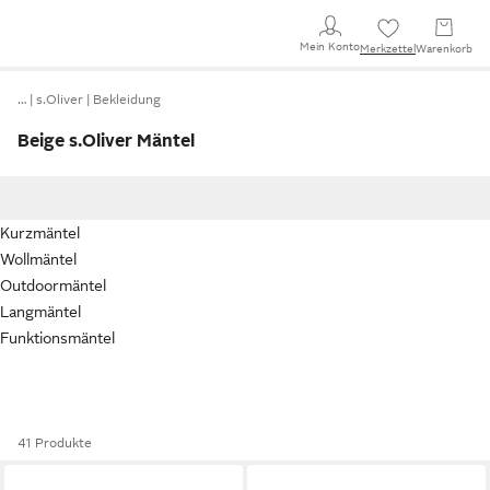
Mein Konto
Merkzettel
Warenkorb
…
s.Oliver
Bekleidung
Beige s.Oliver Mäntel
Kurzmäntel
Wollmäntel
Outdoormäntel
Langmäntel
Funktionsmäntel
41 Produkte