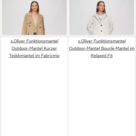
S.OLIVER
S.OLIVER
Trenchcoat Outdoor-Mantel
Trenchcoat Outdoor-Mantel
Wattierter Trenchcoat mit
Carcoat mit Rückenschlitz
149,99 €
95,99 €
Innenprint
und Riegeldetail am Ärmel
UVP
119,99 €
-20%
s.Oliver Funktionsmantel
s.Oliver Funktionsmantel
Outdoor-Mantel Kurzer
Outdoor-Mantel Bouclé-Mantel im
Teddymantel im Fabricmix
Relaxed Fit