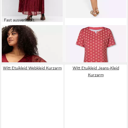
Fast ausverkauft
SHEEGO
Etuikleid Abendkleid
SIEH AN!
Etuikleid Jersey-
Kurzarm mit Pailletten und
Kleid Kurzarm
109,00 €
35,00 €
Meshrock
199,00 €
-45%
Witt Etuikleid Webkleid Kurzarm
Witt Etuikleid Jeans-Kleid
Kurzarm