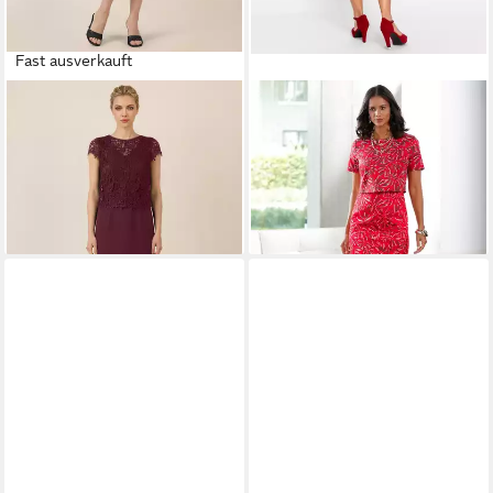
Fast ausverkauft
APART
Etuikleid mit
WITT
Etuikleid Kleid Kurzarm
ab 89,99 €
Spitzenjäckchen
174,93 €
UVP
249,90 €
-30%