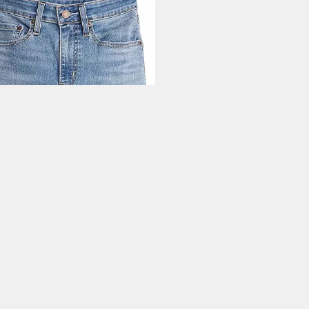
cut-Jeans TWISTED 725
TCUT
,41 €
UVP
119,95 €