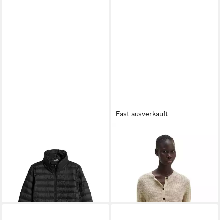
Fast ausverkauft
MARC O'POLO
Outdoorjacke
MARC O'POLO
Cardigan aus
159,95 €
Leinen-Baumwolle-Mix
ab 135,99 €