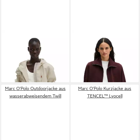
MARC O'POLO
Outdoorjacke
MARC O'POLO
Sweatjacke
aus gepeachtem Baumwoll-
mit recycelter Baumwolle
249,95 €
149,95 €
Canvas
Marc O'Polo Outdoorjacke aus
Marc O'Polo Kurzjacke aus
wasserabweisendem Twill
TENCEL™ Lyocell