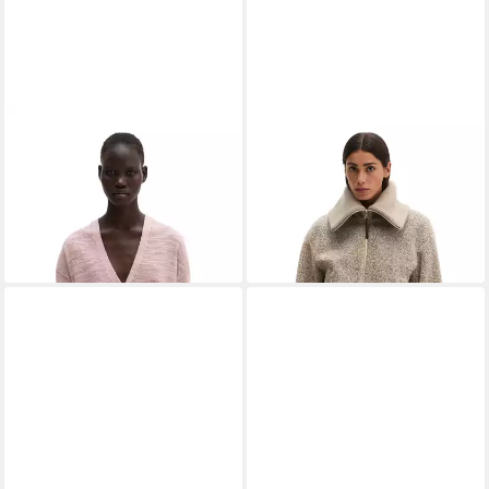
MARC O'POLO
Cardigan aus
MARC O'POLO
Outdoorjacke
Leinen-Baumwolle-Mix
aus weichem Curly-Plüsch
149,95 €
289,95 €