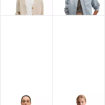
MARC O'POLO
Outdoorjacke
MARC O'POLO DENIM
aus hochwertigem Doubleface
Outdoorjacke aus weichem