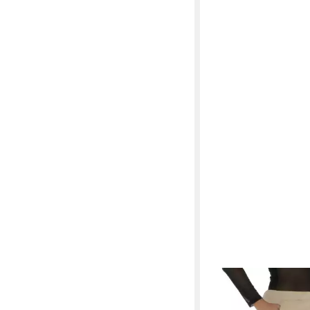
SYS
Schlupfchinohose
Damen Chinohose Slim