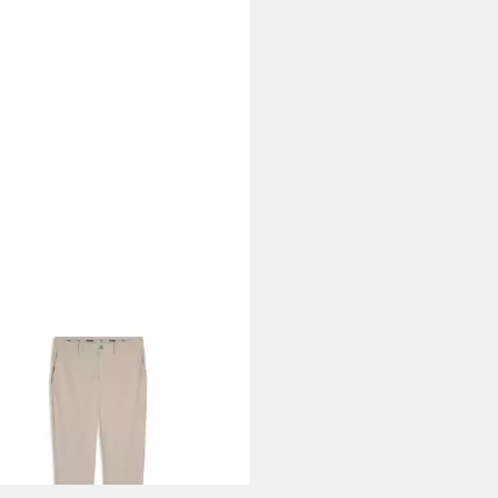
A
Golfhose 101 Pure Tailored
hose Herren
5 €