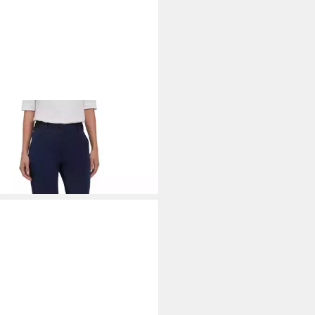
KE
Golfhose Golf Hose (1-tlg) für
 optimale Bewegungsfreiheit
00 €
UVP
240,00 €
%