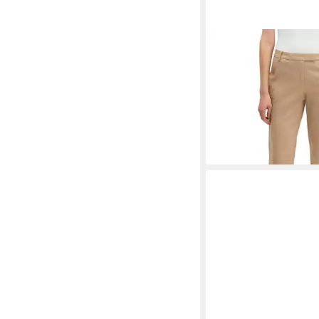
MARC O'POLO
Chino
elastischem Baumwoll-
ab 69,99 €
UVP
99,95 
-30%