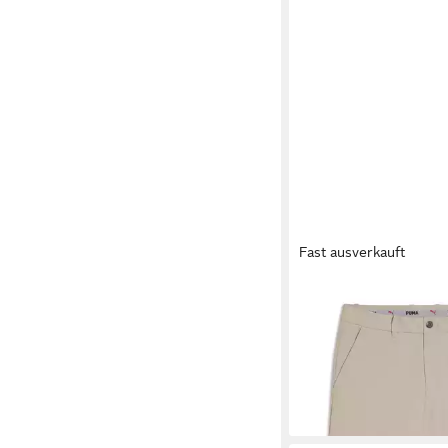
Fast ausverkauft
PUMA
Golfshorts 101 
Herren
59,95 €
+1