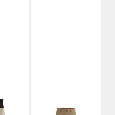
 Stoffhose
ALBERTO
Golfhose 22007435
 Fit 7/8
Damen Golfhose MONA - FX4 Dry