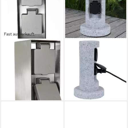
Fast ausverkauft
BOLD
HOME4LIVING
Gartensteckdose ORIO, 2
Gartensteckdose
Steckplätze, Edelstahl,
Steckdosensäule Outdoor 2
Wasserdicht nach IP44
Steckdosen in Steinoptik,
32,99 €
UVP
39,90 €
Steinoptik
33,99 €
-17%
lieferbar - in 5-6 Werktagen bei dir
lieferbar - in 2-3 Werktagen bei dir