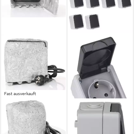
Fast ausverkauft
DIE BOLD GMBH
ETT MARKETING GMBH
Gartensteckdose Pepe,
Aufputz-Steckdose TAFF
Wasserdicht, 3m
Feuchtraum Steckdose
Outdoorkabel, bis zu 3680
spritzwassergeschützt IP44
Watt
Aufputz 10er Set