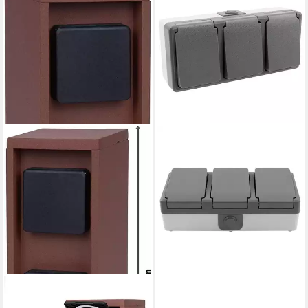
DIE BOLD GMBH
ETT MARKETING GMBH
Gartensteckdose Pado, 2
Aufputz-Steckdose SECURE