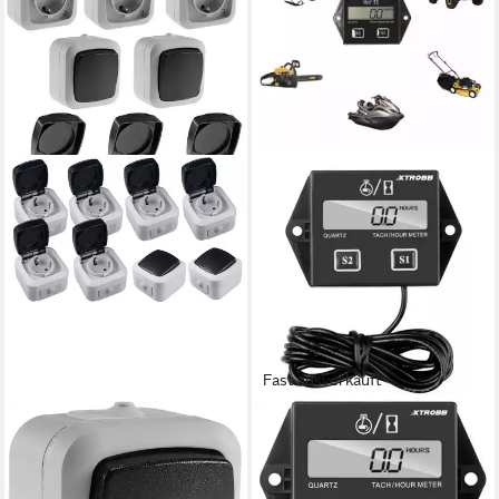
Fast ausverkauft
CHILITEC
XTROBB
Steckdose Feuchtraum
Drehstromzähler PowerTrack
Starter-Kit, 8-teilig, IP44
Pro: Digitaler