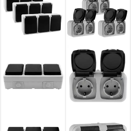
ETT MARKETING GMBH
CHILITEC
Aufputz-Steckdose 3er Set
Aufputz-Steckdose 3er Set
TAFF Feuchtraum Dreifach
IP44 Feuchtraum