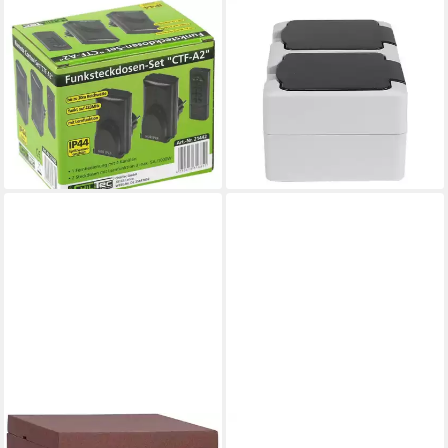
CHILITEC
REV RITTER GMBH
Funksteckdose Outdoor
Aufputz-Steckdose 2er Set
Funksteckdosen Set mit
REV AquaMini Feuchtraum 2-
Fernbedienung Garten Funk
fach Steckdose
Steckdosen
Doppelsteckdose, 2-St.
16,99 €
16,99 €
lieferbar - in 2-3 Werktagen bei dir
(8,50 €/ 1 Stk)
lieferbar - in 2-3 Werktagen bei dir