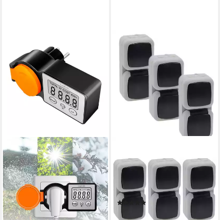
CHILITEC
Aufputz-Steckdose 3er Set
Feuchtraum Kombination
Steckdose Schalter IP44 grau
Aufputz
(1)
17,97 €