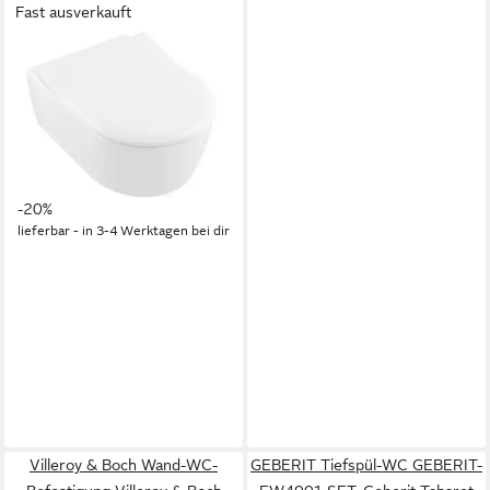
Fast ausverkauft
VILLEROY & BOCH
WC-Sitz Avento,
Toilettendeckel mit
Absenkautomatik, D-Form
SlimSeat, Weiß Alpin
ab 125,00 €
UVP
156,00 €
-20%
lieferbar - in 3-4 Werktagen bei dir
Villeroy & Boch Wand-WC-
GEBERIT Tiefspül-WC GEBERIT-