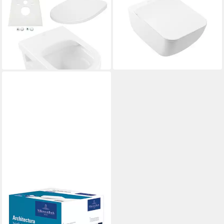
VILLEROY & BOCH
VILLEROY & BOCH
Tiefspül-WC Villeroy Boch
Tiefspül-WC Villeroy & Boch
Architectura WC Sitz Soft
Wand-Tiefspül WC Venticello
567,99 €
Close, Wandmontage
lieferbar - in 4-5 Werktagen bei dir
284,90 €
lieferbar - in 3-4 Werktagen bei dir
VILLEROY & BOCH
Tiefspül-WC Architectura,
Wandhängend, Combi-Pack