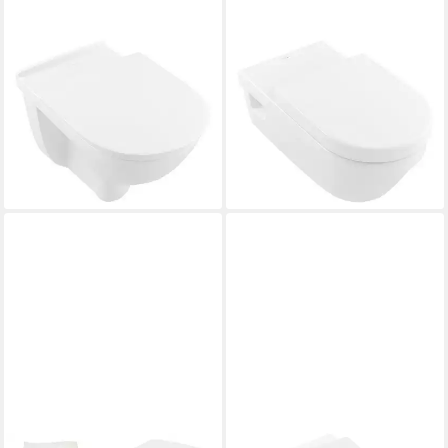
VILLEROY & BOCH
VILLEROY & BOCH
Tiefspül-WC ViCare, Combi-
Tiefspül-WC ViCare, Combi-
Pack DirectFlush
Pack DirectFlush
wandhängend 2 Handgriffe
wandhängend 370 x 700 x
360 x 595 x 400 mm
325 mm - Weiß Alpin
1.410,98 €
1.378,98 €
lieferbar in 6 Wochen
lieferbar in 6 Wochen