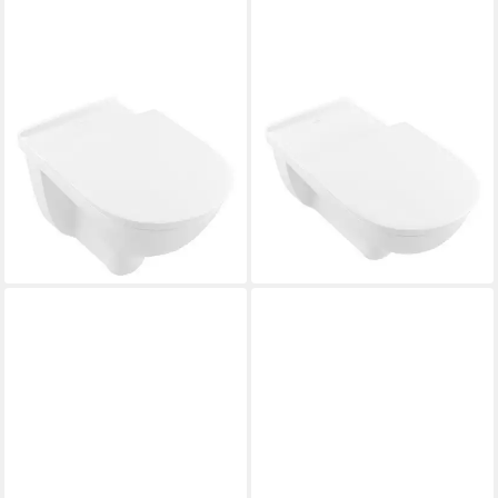
VILLEROY & BOCH
VILLEROY & BOCH
Tiefspül-WC ViCare, Combi-
Tiefspül-WC ViCare, Combi-
Pack DirectFlush
Pack DirectFlush
wandhängend 2 Klappgriffe
wandhängend 360 x 700 x
360 x 595 x 400 mm
344 mm - Weiß Alpin
1.241,98 €
1.170,98 €
lieferbar in 6 Wochen
lieferbar in 6 Wochen