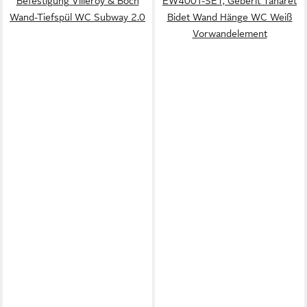
Befestigung Villeroy & Boch
EW4001-SET, Geberit Taharet
Wand-Tiefspül WC Subway 2.0
Bidet Wand Hänge WC Weiß
Vorwandelement