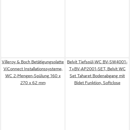
Villeroy & Boch Betätigungsplatte
Belvit Tiefspül-WC BV-SW4001-
ViConnect Installationssysteme,
T+BV-AP2001-SET, Belvit WC
WC 2-Mengen-Spülung 160 x
Set Taharet Bodenabgang mit
270 x 62 mm
Bidet Funktion, Softclose