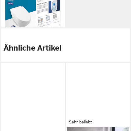
Wand inkl. WC-Sitz TwistFlush
ohne Spülrand - Weiß Alpin
487,98 €
lieferbar in 6 Wochen
Ähnliche Artikel
Sehr beliebt