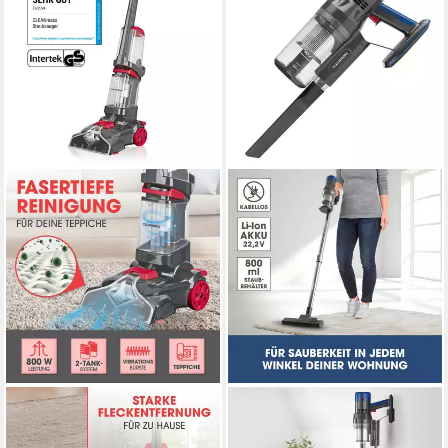
CLEANMAXX
CLEANMAXX
Teppichreinigungsgerät
Zyklon Hybrid Staubsauger