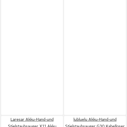
Laresar Akku-Hand-und
lubluelu Akku-Hand-und
Stielstaubsauger X11 Akku
Stielstaubsauger G30 Kabelloser