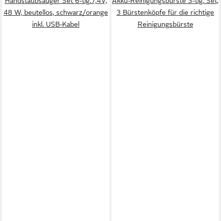
Handstaubsauger Set 6-tlg.7,4V,
Akku-Reinigungsbürste 3-tlg. Set,
48 W, beutellos, schwarz/orange
3 Bürstenköpfe für die richtige
inkl. USB-Kabel
Reinigungsbürste