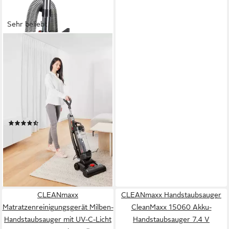
Sehr beliebt
HANSEATIC
Bürstsauger Auf Knopfdruck
leerbar, Freistehfunktion, 400
W
400 W
Leistung
4 l
Größe Staubbehälter
Hygienefilter
Filtersystem
(404)
64,99 €
UVP
139,99 €
nur diesen Monat
-54%
lieferbar - am nächsten Werktag
bei dir
CLEANmaxx
CLEANmaxx Handstaubsauger
Matratzenreinigungsgerät Milben-
CleanMaxx 15060 Akku-
Handstaubsauger mit UV-C-Licht
Handstaubsauger 7.4 V