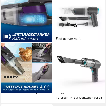
Fast ausverkauft
CLEANMAXX
CLEANMAXX
Akku-Handstaubsauger kabel-
Akku-Handstaubsauger
& beutellos - mit EPA-Filter &
CLEANmaxx 2in1-Akkusauger
LED-Licht
mit Saug- und
Gebläsefunktion
0.58 kg
Gewicht
40 W
Leistung
(13)
0.25 kg
Gewicht
29,99 €
UVP
49,99 €
19,99 €
-40%
UVP
29,99 €
lieferbar - in 2-3 Werktagen bei dir
-33%
lieferbar - in 2-3 Werktagen bei dir