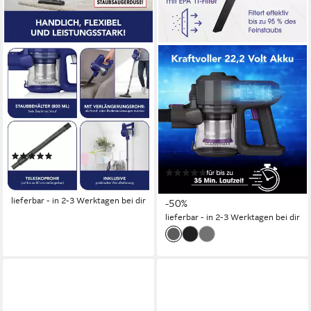
CLEANMAXX
CLEANMAXX
Akku-Hand-und
Akku-Hand-und
Stielstaubsauger Zyklon
Stielstaubsauger Akku-Hand-
Staubsauger blau / silber
und Stielstaubsauger
Staubsauger
120 W
Leistung
1.4 kg
Gewicht
120 W
Leistung
1.4 kg
Gewicht
(8)
74,99 €
UVP
119,99 €
(3)
74,99 €
-38%
UVP
149,99 €
lieferbar - in 2-3 Werktagen bei dir
-50%
lieferbar - in 2-3 Werktagen bei dir