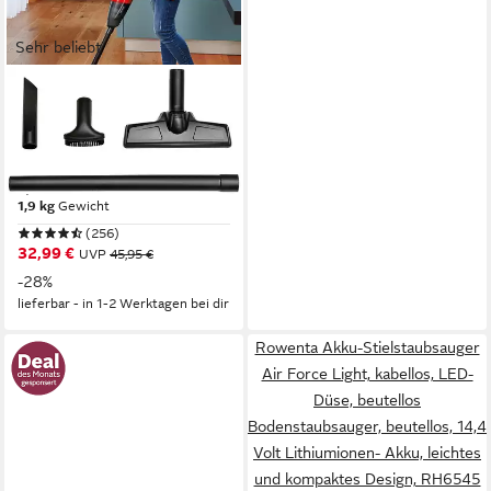
Sehr beliebt
EINHELL
Akku-Handstaubsauger TE-
VC 18 Li-Solo
900 W
Leistung
0,54 l
Größe Staubbehälter
1,9 kg
Gewicht
(256)
32,99 €
UVP
45,95 €
-28%
lieferbar - in 1-2 Werktagen bei dir
Rowenta Akku-Stielstaubsauger
Air Force Light, kabellos, LED-
Düse, beutellos
Bodenstaubsauger, beutellos, 14,4
Volt Lithiumionen- Akku, leichtes
und kompaktes Design, RH6545