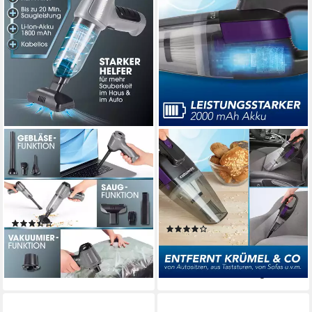
CLEANMAXX
CLEANMAXX
Akku-Handstaubsauger Saug-,
Akku-Handstaubsauger kabel-
Gebläse- & Vakuumierfunktion
& beutellos - mit EPA-Filter &
LED-Licht
50 W
Leistung
0.45 kg
Gewicht
0.58 kg
Gewicht
(5)
(13)
29,99 €
UVP
49,99 €
29,99 €
UVP
49,99 €
-40%
-40%
lieferbar - in 2-3 Werktagen bei dir
lieferbar - in 2-3 Werktagen bei dir