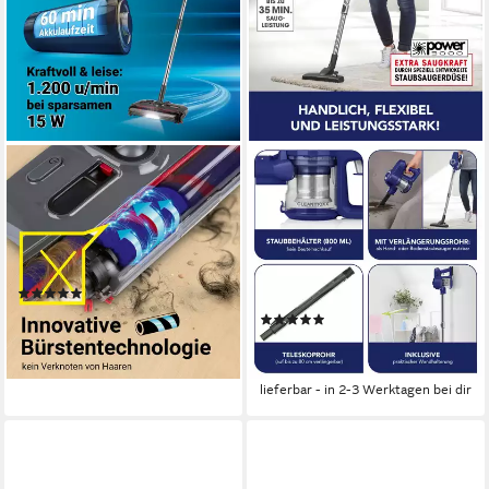
CLEANMAXX
CLEANMAXX
Akkubesen mit Licht 3,7V
Akku-Hand-und
grau ideal in Ecken
Stielstaubsauger Zyklon
Staubsauger blau / silber
15 W
Leistung
0.97 kg
Gewicht
120 W
Leistung
1.4 kg
Gewicht
(8)
32,99 €
UVP
79,99 €
(8)
74,99 €
-59%
UVP
119,99 €
lieferbar - in 2-3 Werktagen bei dir
-38%
lieferbar - in 2-3 Werktagen bei dir