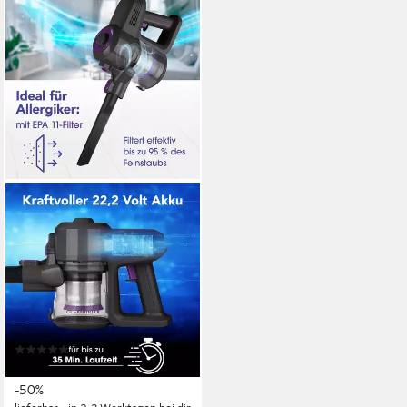
CLEANMAXX
Akku-Hand-und
Stielstaubsauger Akku-Hand-
und Stielstaubsauger
Staubsauger
120 W
Leistung
1.4 kg
Gewicht
(3)
74,99 €
UVP
149,99 €
-50%