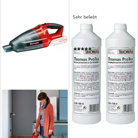
Sehr beliebt
THOMAS
Protex Teppichreiniger (2x1l
Flasche)
(625)
22,21 €
(11,11 €/ 1 l)
lieferbar - in 2-3 Werktagen bei dir