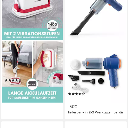
CLEANMAXX
CLEANMAXX
Akku-Wischmopp mit
Akku-Handstaubsauger
Vibration
CLEANmaxx 2in1-Akkusauger
mit Saug- und
80 min
Akkulaufzeit
2 kg
Gewicht
Gebläsefunktion
(7)
50 W
Leistung
34,99 €
UVP
39,99 €
0.25 kg
Gewicht
-13%
(4)
lieferbar - in 3-4 Werktagen bei dir
14,99 €
UVP
29,99 €
-50%
lieferbar - in 2-3 Werktagen bei dir