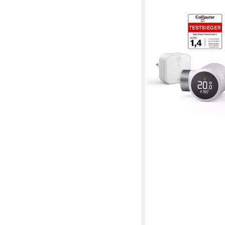
TADO
Heizkörperthermosta
StarterKit X Line + H
Steckdose
182,94 €
lieferbar - in 3-4 Werktag