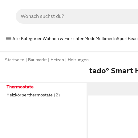
Alle Kategorien
Wohnen & Einrichten
Mode
Multimedia
Sport
Beau
Startseite
Baumarkt
Heizen
Heizungen
tado° Smart
Thermostate
Heizkörperthermostate