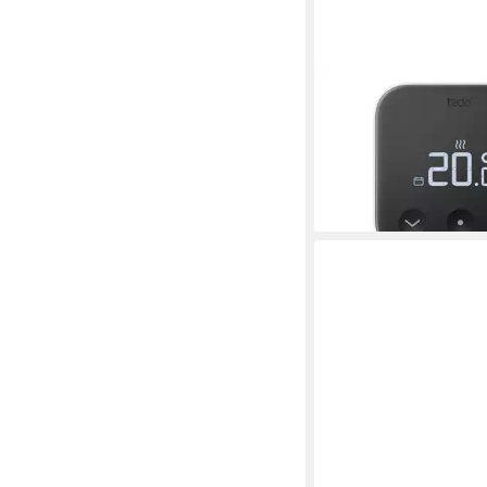
TADO
Raumthermostat tado
Thermostat
139,55 €
lieferbar - in 2-3 Werktag