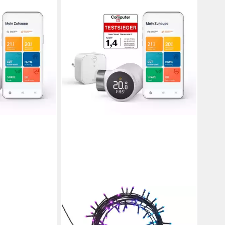
t SRT
ombli smarte
en bei dir
TADO
Heizkörperthermostat Bridge + 2
Heizkörperthermostate+ Hombli