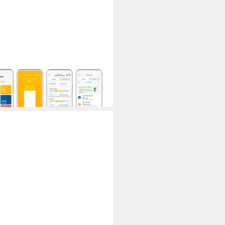
O
körperthermostat tado° Smartes
körperthermostat - Quattro
, Smartes Heizkörperthermostat
03 €
rbar - in 2-3 Werktagen bei dir