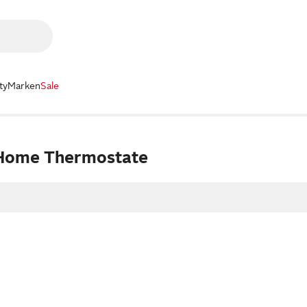
ty
Marken
Sale
 Home Thermostate