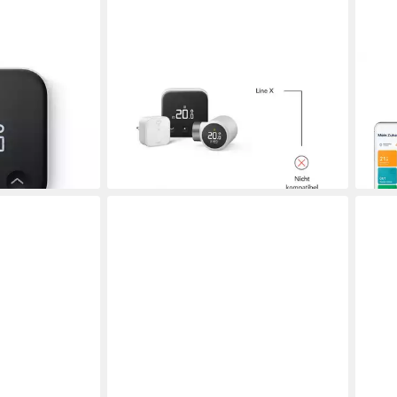
TADO
TAD
° Smartes
Heizkörperthermostat tado° Smartes
Heiz
Heizkörperthermostat, Smartes
Heiz
Heizkörperthermostat
Pack
en bei dir
105,52 €
368,
lieferbar - in 2-3 Werktagen bei dir
liefe