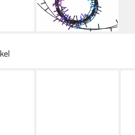
Christmas Light
314,68 €
UVP
359,93 €
-13%
lieferbar - in 3-4 Werktagen bei dir
kel