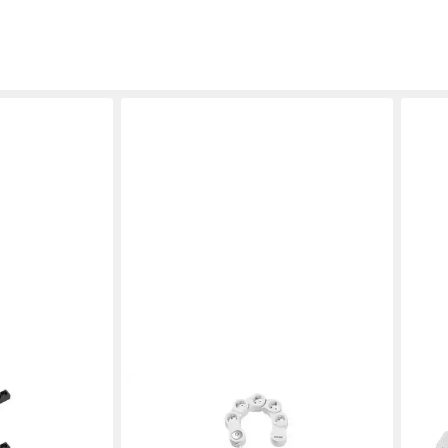
VIVA
2er 
Scha