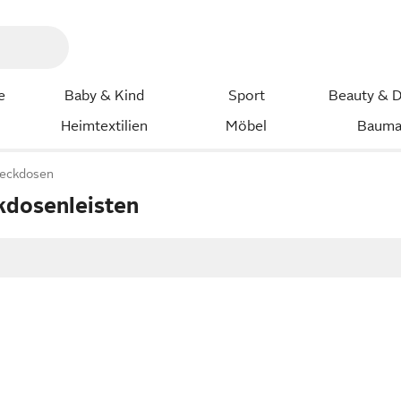
e
Baby & Kind
Sport
Beauty & D
Heimtextilien
Möbel
Bauma
eckdosen
kdosenleisten