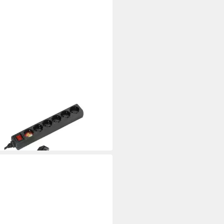
NCO
ch Steckdosenleiste (28261)
kdosenleiste
3,17 €
rbar - in 4-5 Werktagen bei dir