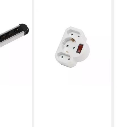
VIVANCO
Schukoadapter mit Schalter (27369)
Mehrfachsteckdose
en bei dir
ab 11,10 €
lieferbar - in 4-5 Werktagen bei dir