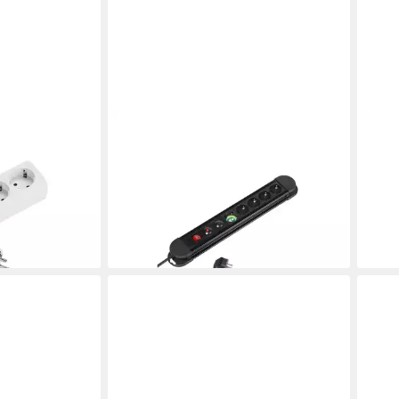
VIVANCO
VIVA
te mit Schalter
5-fach Steckdosenleiste mit
6-fa
iste
Überspannungs- und
Stec
ab 1
Überlastungsschutz
en bei dir
liefe
Steckdosenleiste
ab 19,82 €
lieferbar - in 4-5 Werktagen bei dir