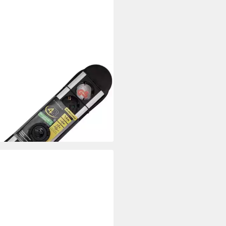
NCO
nco Steckdosenleiste 4 fach
spannungss Mehrfachsteckdose
- / Ausschalter), An-Aus-Schalter
4 €
rbar - in 4-5 Werktagen bei dir