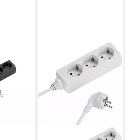
te mit Schalter
iste
en bei dir
VIVANCO