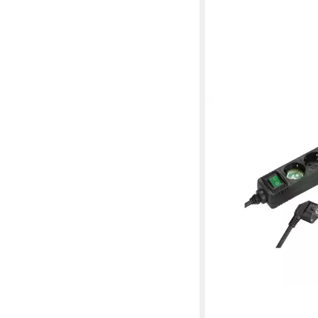
VIVANCO
3-fach Steckdosenleis
(27015) Steckdosenle
ab 14,49 €
lieferbar - in 4-5 Werktag