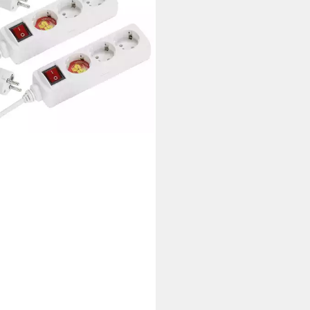
kdosenleiste
0,43 €
rbar - in 4-5 Werktagen bei dir