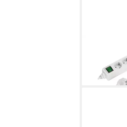
VIVANCO
3-fach Steckdosenleis
(27014) Steckdosenle
ab 12,66 €
lieferbar - in 4-5 Werktag