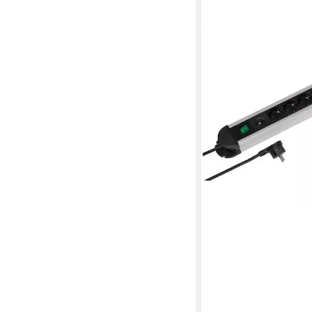
VIVANCO
Steckdosenleiste
38,99 €
lieferbar - in 2-3 Werktag