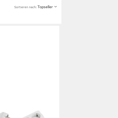
Topseller
Sortieren nach:
NCO
Set 3-fach Steckdosenleiste mit
lter, weiss, 1,40m, Polybag