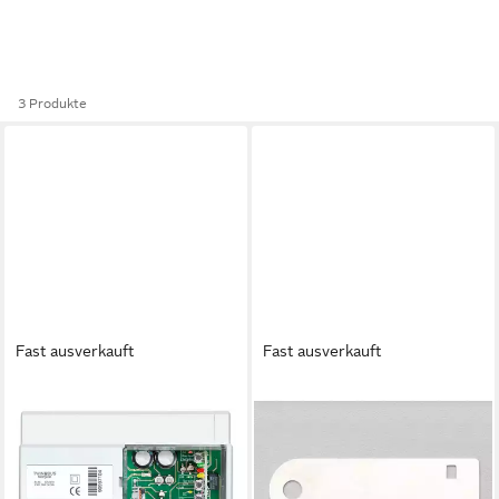
3 Produkte
Fast ausverkauft
Fast ausverkauft
RITTO
RITTO
Ritto Netzgerät 1637104
Stromstoßschalter Ritto
Netzteil
Schlüssel Na.-schild 1229917
134,57 €
8,53 €
lieferbar - in 2-3 Werktagen bei dir
lieferbar - in 2-3 Werktagen bei dir