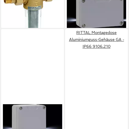
Feinfilter MiniPlus-FF FF06
Gehäuse GA - IP66 9102.210
27,94 €
Messing AA, 1/2 "
lieferbar - in 2-3 Werktagen bei dir
102,00 €
lieferbar - in 6-8 Werktagen bei dir
RITTAL Montagedose
Aluminiumguss-Gehäuse GA -
IP66 9106.210
RITTAL
Montagedose Aluminiumguss-
Gehäuse GA - IP66 9104.210
ab 33,94 €
lieferbar - in 2-3 Werktagen bei dir