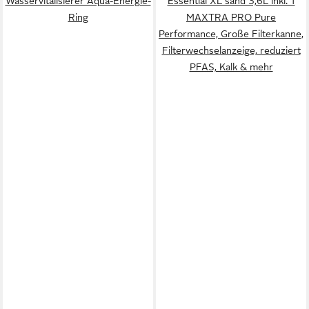
Wasservitalisierer Aqua-Energie-
Essential XL sand 3,6L inkl. 1
Ring
MAXTRA PRO Pure
Performance, Große Filterkanne,
Filterwechselanzeige, reduziert
PFAS, Kalk & mehr