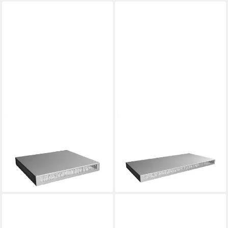
RITTAL
RITTAL
Möbelbeschlag Rittal
Möbelbeschlag Rittal
Klemmengehäuse IP66
Klemmengehäuse IP66,
Deckel transp. PK 9524.100
Deckel transp. PK 9522.100
ab 119,70 €
80,94 €
lieferbar - in 3-4 Werktagen bei dir
lieferbar - in 2-3 Werktagen bei dir