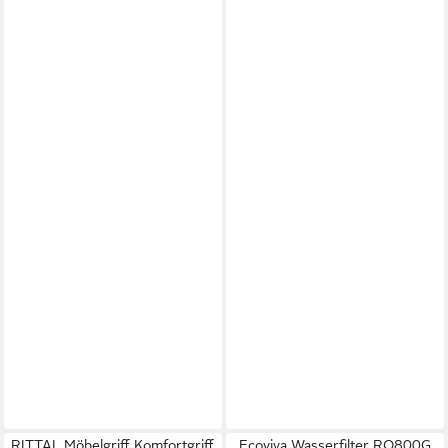
RITTAL Möbelgriff Komfortgriff,
Ecoviva Wasserfilter RO800G