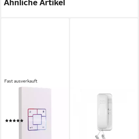
Ähnliche Artikel
Fast ausverkauft
M-E
INDEXA
Video-Türsprechanlage
Überwachungskamera VT38A
Audio-Innenstation einzeln
Audio-Innenstation für VT38
48,98 €
Vistus Vistus AD 400
lieferbar - in 2-3 Werktagen bei dir
(1)
ab 45,94 €
lieferbar - in 2-3 Werktagen bei dir