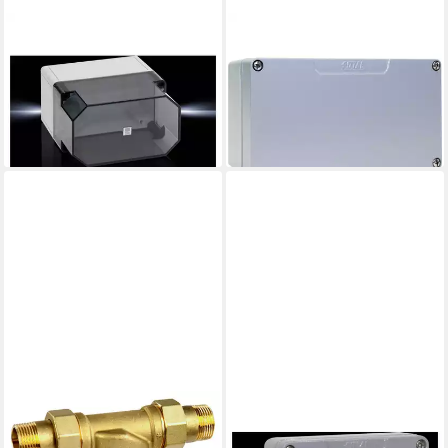
RITTAL
RITTAL
Montagedose Polycarbonat-
Montagedose Aluminiumguss-
Gehäuse 9516.100, (Deckel
Gehäuse GA - IP66 9110.210
90,94 €
Transparent)
lieferbar - in 2-3 Werktagen bei dir
82,94 €
lieferbar - in 2-3 Werktagen bei dir
RESIDEO
RITTAL
Wasserfilter RESIDEO
Montagedose Aluminiumguss-