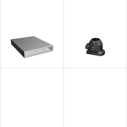
RITTAL
RITTAL
Möbelbeschlag Rittal
Badarmatur Rittal
Klemmengehäuse IP66
Gehäusekupplung für
Deckel transp. PK 9523.100
Tragarmanschluss CP
104,99 €
6501.130
lieferbar - in 2-3 Werktagen bei dir
115,22 €
lieferbar - in 3-4 Werktagen bei dir