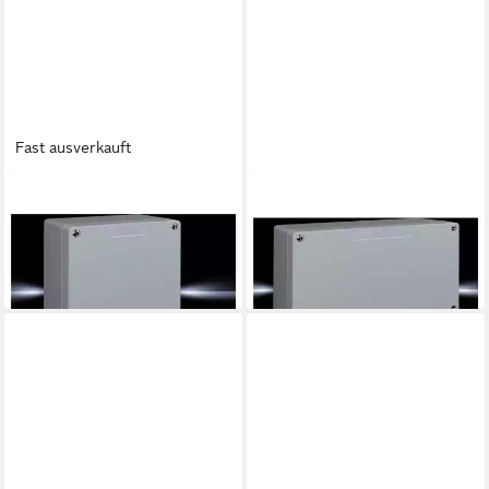
Fast ausverkauft
RITTAL
RITTAL
Montagedose Aluminiumguss-
Montagedose Aluminiumguss-
Gehäuse GA - IP66 9112.210
Gehäuse GA - IP66 9113.210
ab 81,85 €
124,99 €
lieferbar - in 3-4 Werktagen bei dir
lieferbar - in 2-3 Werktagen bei dir