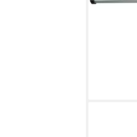
Kartuschen-Beutel, 31
Übersetzung 17:1
ab 40,99 €
lieferbar - in 4-5 Werktag