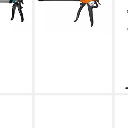
0 ml,
Kartuschen, 310 ml, Rostresistente
Speziallegierung
ab 48,24 €
en bei dir
lieferbar - in 4-5 Werktagen bei dir
IRIO
Kart
Dosi
60,1
liefe