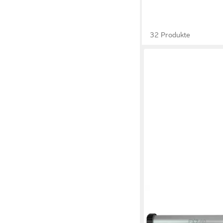
32 Produkte
IRION
Kartuschenpistole Iri
Dichtstoff Alurohrpr