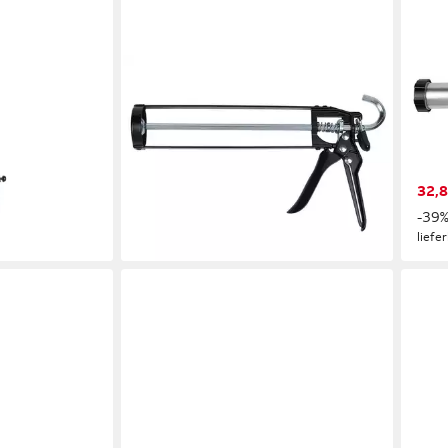
IRION
IRIO
ntagepistole 2K
Kartuschenpistole Irion Dichtstoff
Kart
pelkartuschen
Klebstoff Kartuschenpresse X7-
Dich
Skelett 310ml Kartusche, 310 ml, mit
Kart
Leiterhaken
Dreh
14,47 €
32,8
lieferbar - in 3-4 Werktagen bei dir
en bei dir
-39
liefe