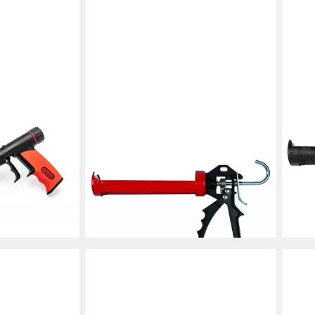
IRION
IRIO
sierpistole
Kartuschenpistole Irion Dichtstoff
Kart
Klebstoff Halbschalenpresse HPS56
Dich
310ml Kartuschen, Drehbare Schale
Kart
en bei dir
ab 17,77 €
Kart
lieferbar - in 5-6 Werktagen bei dir
ab 2
liefe