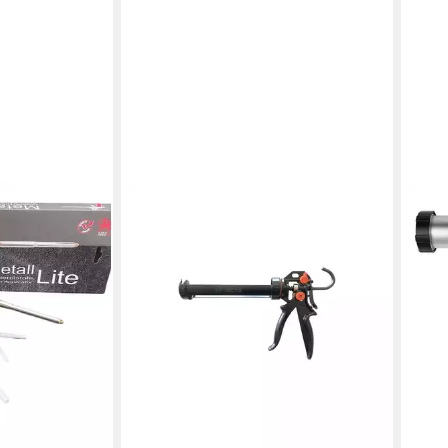
IRION
IRIO
Kartuschenpistole Kartuschenpresse
Kart
Profi XP Delta Metall drehb.Schale
Dich
IRION
Kart
ab 54,69 €
Dreh
lieferbar - in 4-5 Werktagen bei dir
29,0
-39
liefe