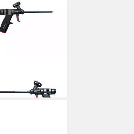
N
uschenpistole IRION PU-
erpistole SCURO EVO6
5 €
rbar - in 4-5 Werktagen bei dir