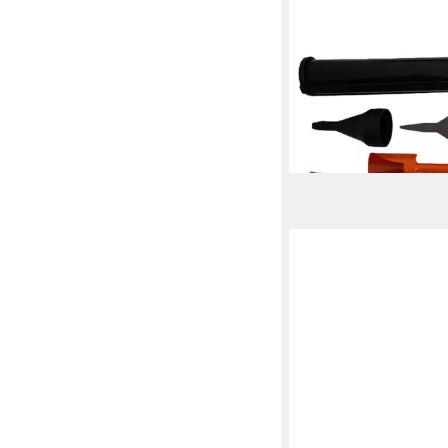
Kartuschenpistole Iri
Mörtelpresse-Mörtelpi
bis 1000ml Gebinde, G
gummiert
ab 97,60 €
UVP
141,61 
-31%
lieferbar - in 3-4 Werktag