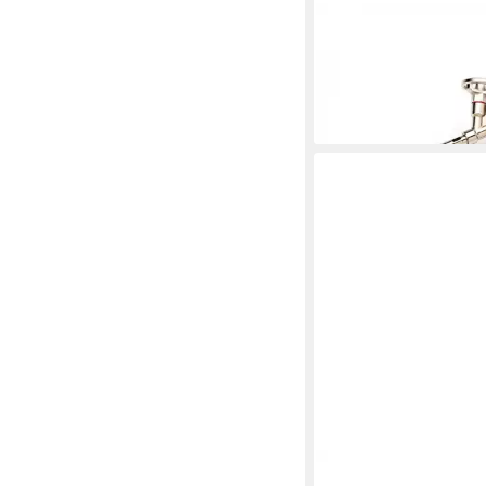
IRION
Skelettpistole Irion Do
Metall Lite
27,95 €
lieferbar - in 4-5 Werktag
IRION