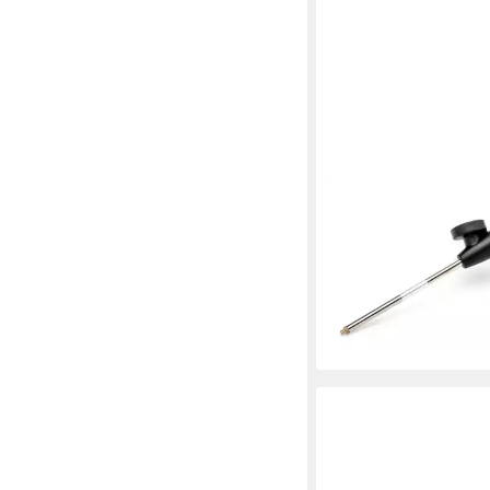
IRION
Skelettpistole Irion Do
Ergo X7
19,99 €
lieferbar - in 4-5 Werktag