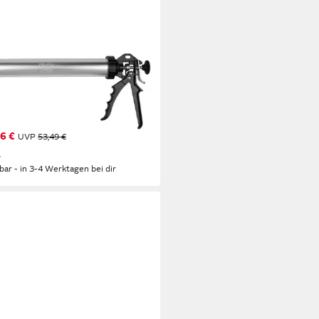
N
uschenpistole Irion HPS600-A
tstoff Alurohrpresse 600ml
uschen oder Beutel, 450 ml,
bares Aluminiumrohr
6 €
UVP
53,49 €
%
rbar - in 3-4 Werktagen bei dir