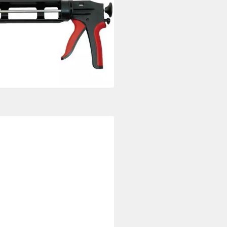
le 571159 Kartuschenpresse
4 Kunststoff drehbare Schale
8 €
UVP
28,54 €
rbar - in 3-4 Werktagen bei dir