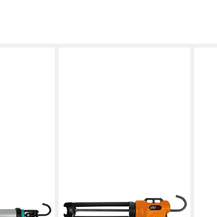
IRION
on FX7-60
Kartuschenpistole Irion eXcePt-310
esse 600ml
Dichtstoff Kartuschenpresse 310ml