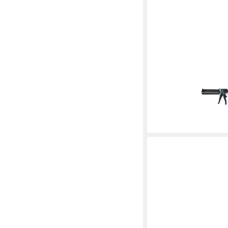
IRION
Kartuschenpistole Mo
schwarz lack. für Dop
210ml
ab 44,67 €
UVP
77,29 €
-42%
lieferbar - in 3-4 Werktag