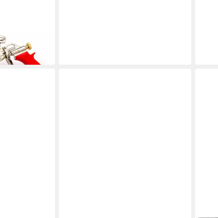
sierpistole
en bei dir
CONTORION
IRIO