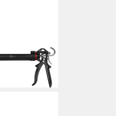
N
uschenpistole Irion X7-310
tstoff Klebstoff
uschenpresse 310ml
uschen, 310 ml, (im Karton)
2,99 €
rbar - in 4-5 Werktagen bei dir