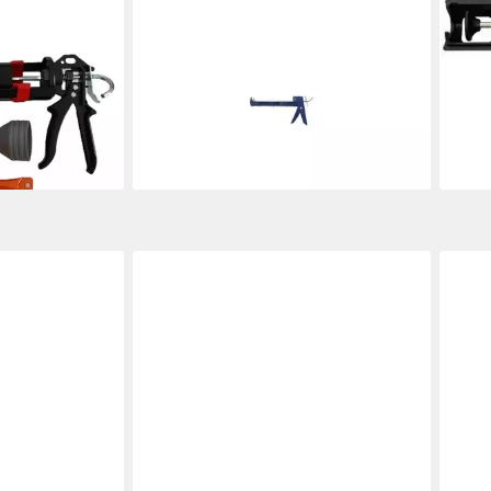
on X7-1000
Kartuschenpistole Kartuschenpresse
Scha
stole-spritze
Stahlbl.glatte Schubst.
HPS4
ab 13,26 €
24,7
riff und Abzug
UVP
15,41 €
-14%
-13%
lieferbar - in 3-4 Werktagen bei dir
liefe
€
en bei dir