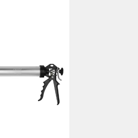
N
uschenpistole Irion HPS400-A
tstoff Alurohrpresse 400ml
uschen oder Beutel, 310 ml,
bares Aluminiumrohr
2 €
UVP
47,54 €
%
rbar - in 3-4 Werktagen bei dir