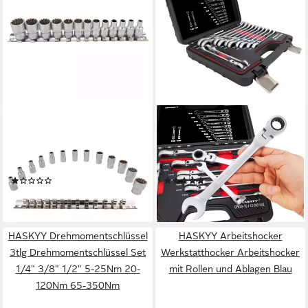
HASKYY
HASKYY
Steckschlüssel Multiprofil
Maulschlüssel 12 tlg.
Steckschlüssel Satz 13-tlg 4-
Ratschenset Gelenk-Maul-
14 mm 5/32"-1/2" zoll
Ring Schlüssel 8-19mm
(1)
(1)
11,99 €
45,99 €
lieferbar - in 2-3 Werktagen bei dir
lieferbar - in 2-3 Werktagen bei dir
HASKYY Drehmomentschlüssel
HASKYY Arbeitshocker
3tlg Drehmomentschlüssel Set
Werkstatthocker Arbeitshocker
1/4" 3/8" 1/2" 5-25Nm 20-
mit Rollen und Ablagen Blau
120Nm 65-350Nm