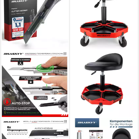
HASKYY
HASKYY
Cuttermesser Cuttermesser
Arbeitshocker HASKYY
Universal Professional
Werkstatthocker mit