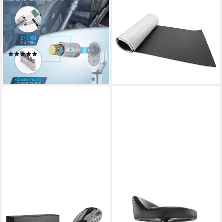
Steckschlüssel Innenvielzahn-
Akustikplatte HASKYY
Satz XZN M4-M18 Bit Steck-
Schaumdämmung Akustik
Nuss-Schlüssel-Einsatz 1/2"
Schaumstoff 10mm Soft-Butyl
Se
Rolle 1qm
(1)
18,99 €
19,99 €
lieferbar - in 2-3 Werktagen bei dir
lieferbar - in 2-3 Werktagen bei dir