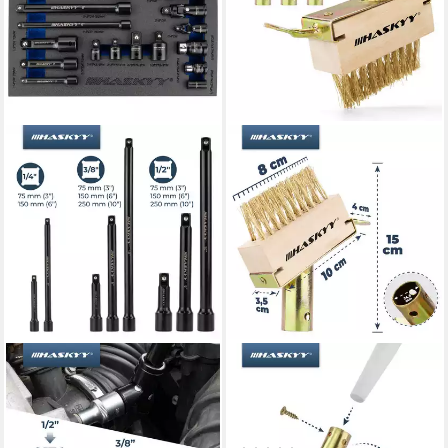
HASKYY
HASKYY
Steckschlüssel Steckschlüssel
Fugenbürste Fugenbürste
Verlängerung 1/4 3/8 1/2
Fugenkratzer Unkrautbürste
Zoll Kipp Adapter
4er Set 2-in 1