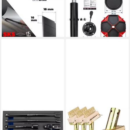
Teppichmesser SK5 Klinge
Rückenlehne,
Cutter Me
höhenverstellbar
(4)
6,99 €
54,99 €
lieferbar - in 2-3 Werktagen bei dir
lieferbar - in 2-3 Werktagen bei dir