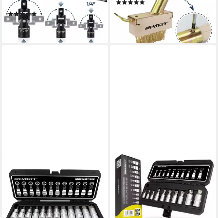
(1)
Kardangelenk
13,99 €
(1)
lieferbar - in 2-3 Werktagen bei dir
34,99 €
lieferbar - in 2-3 Werktagen bei dir