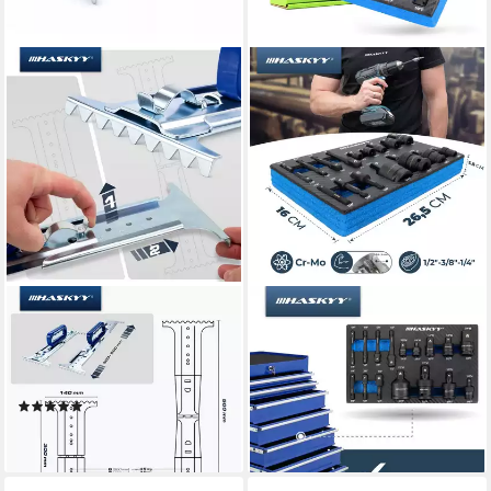
HASKYY
HASKYY
Plattenheber Plattenheber
Stecknuss 17 tlg. Steck-Nuss-
Terrassenplattenheber 300–
Adapter-Satz für Schlagnuss
500 mm verstellbar 50kg, -]
1/4" 3/8" 1/2" 3/4"
(1)
24,99 €
16,99 €
lieferbar - in 2-3 Werktagen bei dir
lieferbar - in 2-3 Werktagen bei dir