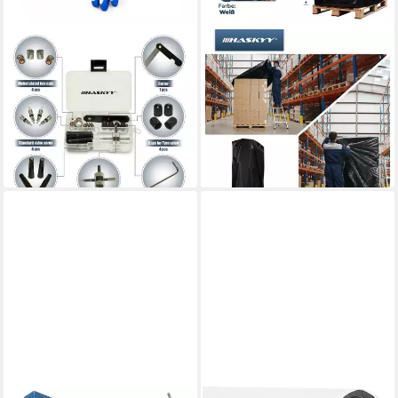
HASKYY
HASKYY
Reifen-Reparaturset 60tlg.
Schutzhaube Abdeckhaube
Auto-Reifen-Reparatur-Set
Palettenhaube PE bag UV-
Pannenset Flickzeug PKW
beständig 130x90x250cm
8,99 €
LKW Motorrad
lieferbar - in 2-3 Werktagen bei dir
25,99 €
lieferbar - in 2-3 Werktagen bei dir