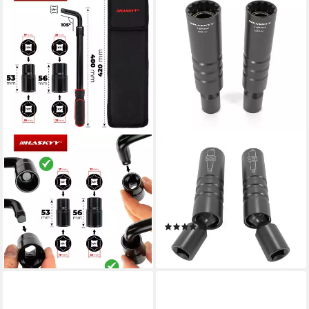
HASKYY
HASKYY
Radmutternschlüssel
Zündkerzennuss Magnet
Radmutternschlüssel
Zündkerzenschlüssel
Teleskop Radschlüssel 1/2
Glühkerze Gelenk
Zoll Stecknuss Drehmomen
Kerzenschlüssel Satz Zwölf
(2)
23,95 €
14,99 €
lieferbar - in 2-3 Werktagen bei dir
lieferbar - in 2-3 Werktagen bei dir