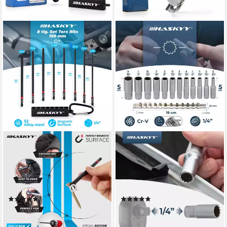
HASKYY
HASKYY
Torx-Bit Lang Torx Bits Set
Steckschlüssel Zoll
150mm 1/4"
Steckschlüsselsatz 12-tlg.
Schraubendreher T8-T40
SAE 5/32"-9/16" CR-V (1/4)
Schwarz Torx
Imperial
(5)
(3)
10,99 €
15,99 €
lieferbar - in 2-3 Werktagen bei dir
lieferbar - in 2-3 Werktagen bei dir