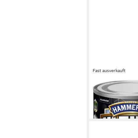
Fast ausverkauft
HAMMERITE
Metallschutzlack Ham
Metallschutzlack ULT
12,44 €
(49,76 €/ 1 l)
in 3-4 Werktagen bei dir