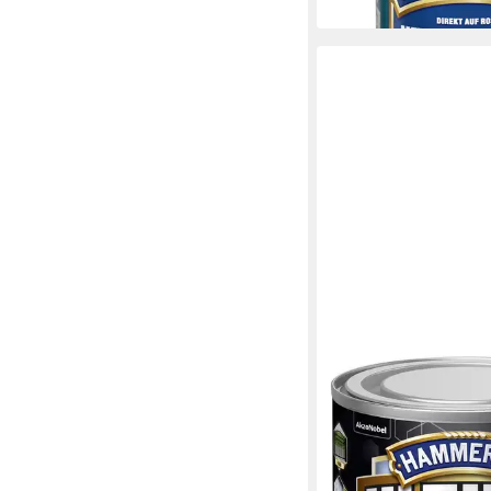
in 2-3 Werktagen bei dir
HAMMERITE
Metallschutzlack Ham
Metallschutzlack ULT
16,49 €
(65,96 €/ 1 l)
in 2-3 Werktagen bei dir