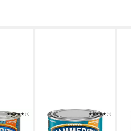
(1)
HAMMERITE
(1)
HAMM
kelgrau
Metallschutzlack Anthrazitgrau matt
Meta
/ 22836
schw