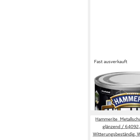
Fast ausverkauft
HAMMERITE
Metallschutzlack Ham
Metallschutzlack ULT
12,44 €
(49,76 €/ 1 l)
in 3-4 Werktagen bei dir
Hammerite Metallschu
glänzend / 64092,
Witterungsbeständig, 