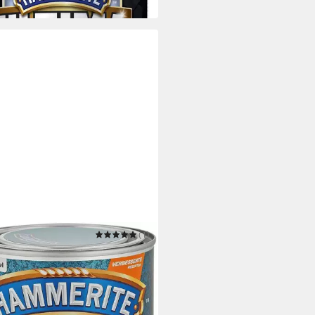
 Werktagen bei dir
ERITE
(1)
llschutzlack Dunkelgrün
zend / 63095
1 €
 €/ 1 l)
 Werktagen bei dir