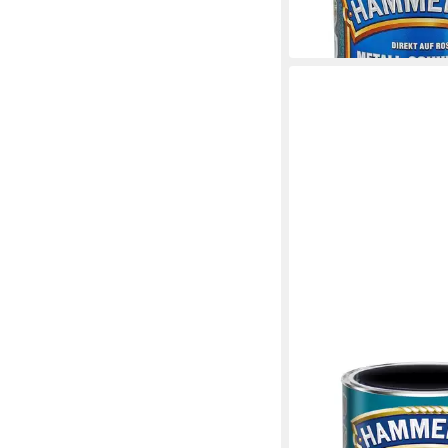
29,84 €
(39,79 €/ 1 l)
in 2-3 Werktagen bei dir
HAMMERITE
Metallschutzlack schw
15753
29,83 €
(39,77 €/ 1 l)