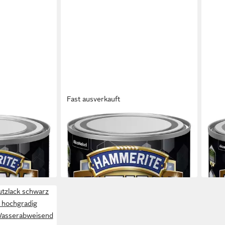
Fast ausverkauft
HAMMERITE
HAMM
merite
Metallschutzlack Hammerite
Meta
IMA glänzend
Metallschutzlack ULTIMA 750 ml
Meta
24,69 €
12,4
(32,92 €/ 1 l)
(49,76
in 3-4 Werktagen bei dir
in 3-4
tzlack schwarz
 hochgradig
Wasserabweisend