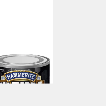
ERITE
llschutzlack Hammerite
llschutzlack ULTIMA glänzend
4 €
 €/ 1 l)
 Werktagen bei dir