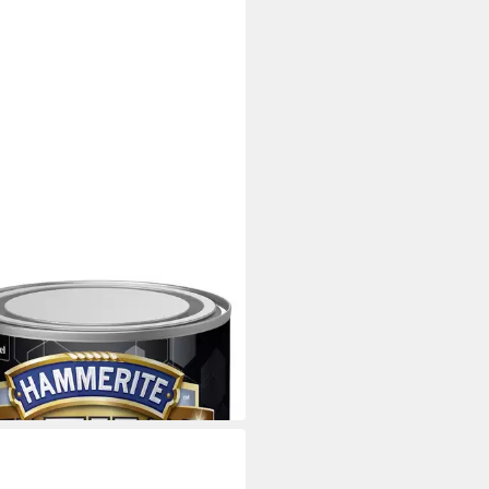
ERITE
llschutzlack Hammerite
llschutzlack ULTIMA 750 ml
9 €
 €/ 1 l)
 Werktagen bei dir