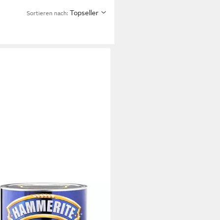
Topseller
Sortieren nach:
ERITE
llschutzlack Hammerschlag-
arz glänzend / 60063