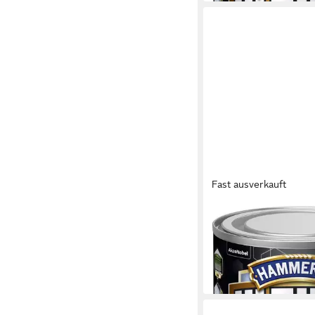
Fast ausverkauft
HAMMERITE
Metallschutzlack Ham
Metallschutzlack ULT
12,44 €
(49,76 €/ 1 l)
in 3-4 Werktagen bei dir