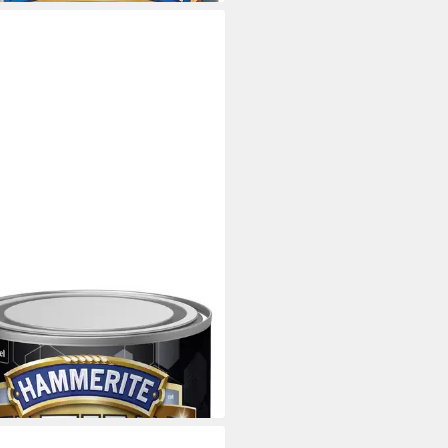
ERITE
llschutzlack Hammerite
llschutzlack ULTIMA 750 ml
9 €
 €/ 1 l)
 Werktagen bei dir