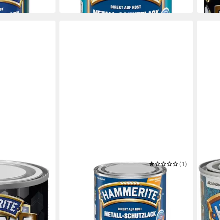
in 2-3
HAMMERITE
(1)
HAMM
merite
Metallschutzlack silber glänzend /
Meta
IMA glänzend
66096
glän
26,84 €
29,8
(35,79 €/ 1 l)
(39,75
in 2-3 Werktagen bei dir
in 2-3