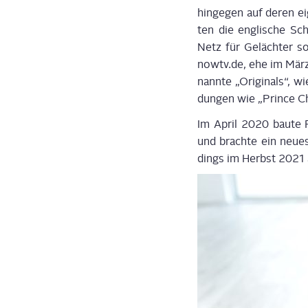
hin­ge­gen auf deren 
ten die eng­li­sche Sch
Netz für Geläch­ter s
nowtv.de, ehe im März
nann­te „Origi­nals“, 
dun­gen wie „Prin­ce Ch
Im April 2020 bau­te R
und brach­te ein neu­e
dings im Herbst 2021