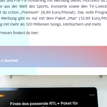
nals und Pre-TV-Strea­ming mit Wer­bung bie­tet. Möch­test du zu
le aus der Welt des Sports, Kon­zer­te sowie den TV-Live­s
t du schon „Pre­mi­um“ (8,99 Euro/Monat). Das vol­le Pro­g
ne Wer­bung gibt es nur mit dem Paket „Max“ (12,99 Euro/Mo
 mit mehr als 120 Mil­lio­nen Songs, Hör­bü­chern und mehr.
i­sen fin­dest du hier:
TL+ buchen