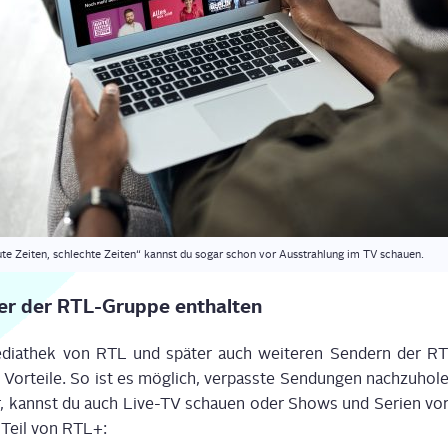
ute Zei­ten, schlech­te Zei­ten“ kannst du sogar schon vor Aus­strah­lung im TV schauen.
­der der RTL-Grup­­pe enthalten
dia­thek von RTL und spä­ter auch wei­te­ren Sen­dern der RTL-
or­tei­le. So ist es mög­lich, ver­pass­te Sen­dun­gen nach­zu­ho­
 kannst du auch Live-TV schau­en oder Shows und Seri­en vor de
d Teil von RTL+: