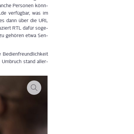
n­che Per­so­nen könn­
.de ver­füg­bar, was im
b es dann über die URL
­ziert RTL dafür soge­
Dazu gehö­ren etwa Sen­
Bedien­freund­lich­keit
re Umbruch stand aller­