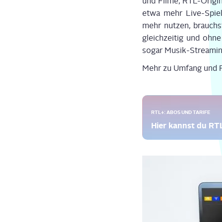
und Fil­me, RTL-Ori­gi­
etwa mehr Live-Spie­
mehr nut­zen, brauchs
gleich­zei­tig und oh
sogar Musik-Strea­ming
Mehr zu Umfang und Pre
RTL+: ABOS UND TARIFE
Hier kannst du R