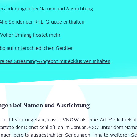
r­än­de­run­gen bei Namen und Ausrichtung
: Alle Sen­der der RTL-Grup­­pe enthalten
 Vol­ler Umfang kos­tet mehr
o auf unter­schied­li­chen Geräten
i­tes Stre­a­­ming-Ange­­bot mit exklu­si­ven Inhalten
un­gen bei Namen und Ausrichtung
s nicht von unge­fähr, dass TVNOW als eine Art Media­thek d
star­te­te der Dienst schließ­lich im Janu­ar 2007 unter dem Na
n­gen bereits aus­ge­strahl­ter Sen­dun­gen. Inhal­te wei­te­rer