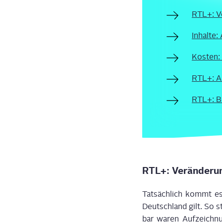
RTL+: Ve
Inhal­te
Kos­ten:
RTL+: Ab
RTL+: Bre
RTL+: Ver­än­de­r
Tat­säch­lich kommt e
Deutsch­land gilt. So 
bar waren Auf­zeich­nu