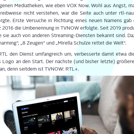
eige­nen Media­the­ken, wie eben VOX Now. Wohl aus Angst, ma
reib­wei­se nicht ver­ste­hen, war die Sei­te auch unter rtl-nau
org­te. Ers­te Ver­su­che in Rich­tung eines neu­en Namens ga
 2016 die Umbe­nen­nung in TVNOW erfolg­te. Seit 2019 pro­du
wie sie auch von ande­ren Stre­a­­ming-Diens­­ten bekannt sind. 
ar­ming“, „8 Zeu­gen“ und „Mirel­la Schul­ze ret­tet die Welt“.
TL den Dienst umfang­reich um, ver­bes­ser­te damit etwa die 
s Logo an den Start. Der nächs­te (und bis­her letz­te) grö­ße­
 an, denn seit­dem ist TVNOW: RTL+.