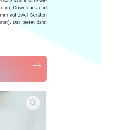
sätz­li­che Inhal­te wie
tream, Down­loads und
ramm auf zwei Gerä­ten
nat). Das bie­tet dann