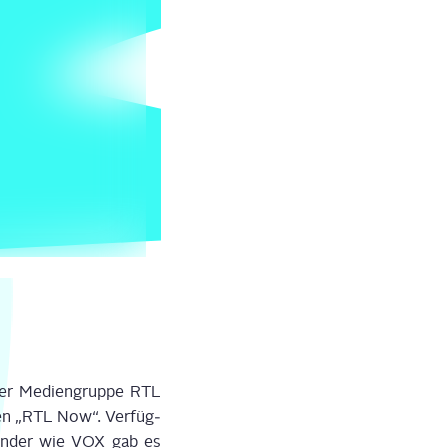
er Medi­en­grup­pe RTL
men „RTL Now“. Ver­füg­
 Sen­der wie VOX gab es