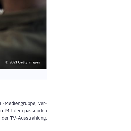
© 2021 Get­ty Images
Medi­en­­grup­­pe, ver­
len. Mit dem pas­sen­den
r TV-Aus­­s­trah­­lung.