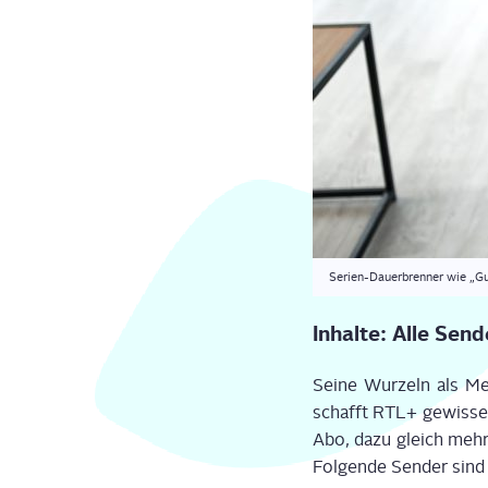
Seri­en-Dau­er­bren­ner wie „G
Inhal­te: Alle Sen
Sei­ne Wur­zeln als Me
schafft RTL+ gewis­se V
Abo, dazu gleich mehr,
Fol­gen­de Sen­der sin