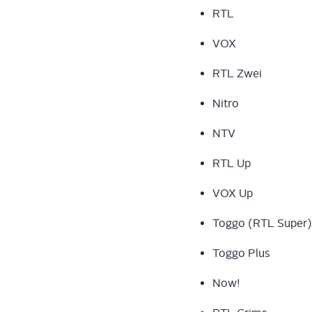
RTL
VOX
RTL Zwei
Nit­ro
NTV
RTL Up
VOX Up
Tog­go (RTL Super)
Tog­go Plus
Now!