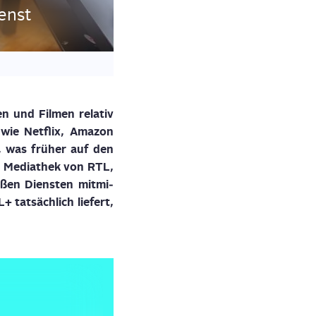
enst
nen und Fil­men
rela­tiv
 wie Net­flix, Ama­zon
 was frü­her auf den
ie Media­thek von RTL,
­ßen Diens­ten mit­mi­
at­säch­lich lie­fert,