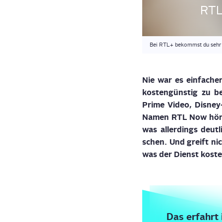
RTL
Bei RTL+ bekommst du sehr v
Nie war es ein­fa­che
kos­ten­güns­tig zu b
Prime Video, Dis­ne
Namen RTL
Now
hör­
was aller­dings deut­
schen. Und greift nic
was der Dienst kos­te
Das erfahrt 