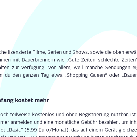
he lizen­zier­te Fil­me, Seri­en und Shows, sowie die oben erwäh
m­men mit Dau­er­bren­nern wie „Gute Zei­ten, schlech­te Zei­ten
l­ten zur Ver­fü­gung. Vor allem, weil man­che Sen­dun­gen e
 du den gan­zen Tag etwa „Shop­ping Queen“ oder „Bau­er
mfang kos­tet mehr
 teil­wei­se kos­ten­los und ohne Regis­trie­rung nutz­bar, i
mer anmel­den und eine monat­li­che Gebühr bezah­len, um Inhal
 „Basic“ (5,99 Euro/Monat), das auf einem Gerät gleich­zei­ti