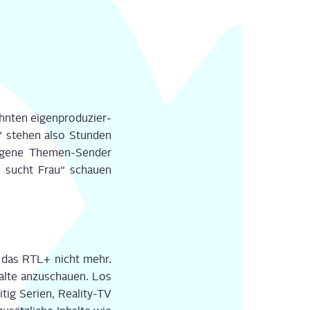
n­ten eigen­pro­du­zier­
“ ste­hen also Stun­den
ige­ne The­men-Sen­der
 sucht Frau“ schau­en
st das RTL+ nicht mehr.
­te anzu­schau­en. Los
g Seri­en, Rea­li­ty-TV