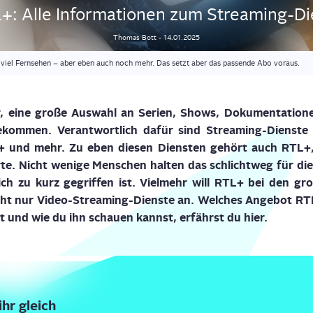
+: Alle Infor­ma­tio­nen zum Streaming-Di
Thomas
Bott
-
14.01.2025
iel Fernsehen – aber eben auch noch mehr. Das setzt aber das passende Abo voraus.
r, eine gro­ße Aus­wahl an Seri­en, Shows, Doku­men­ta­tio­
ekom­men. Ver­ant­wort­lich dafür sind Stre­a­­ming-Diens­­te
y+ und mehr. Zu eben die­sen Diens­ten gehört auch RTL+,
te. Nicht weni­ge Men­schen hal­ten das schlicht­weg für d
lich zu kurz gegrif­fen ist. Viel­mehr will RTL+ bei den gro
ht nur Video-Strea­ming-Diens­te an. Wel­ches Ange­bot RTL+ t
t und wie du ihn schau­en kannst, erfährst du hier.
ihr gleich