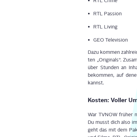
RTL Crime
RTL Pas­si­on
RTL Living
GEO Tele­vi­si­on
Dazu kom­men zahl­rei­c
ten „Ori­gi­nals“. Zusa
über Stun­den an Inha
bekom­men, auf denen
kannst.
Kos­ten: Vol­ler U
War TVNOW frü­her noch
Du musst dich also im
geht das mit dem Paket