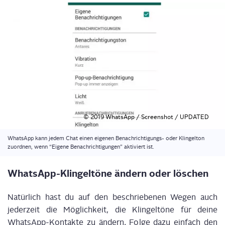
© 2019 Whats­App / Screen­shot / UPDATED
Whats­App kann jedem Chat einen eige­nen Benach­rich­ti­gungs- oder Klin­gel­ton
zuord­nen, wenn “Eige­ne Benach­rich­ti­gun­gen” akti­viert ist.
Whats­App-Klin­gel­tö­ne ändern oder löschen
Natür­lich hast du auf den beschrie­be­nen Wegen auch
jeder­zeit die Mög­lich­keit, die Klin­gel­tö­ne für dei­ne
Whats­App-Kon­tak­te zu ändern. Fol­ge dazu ein­fach den