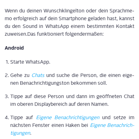
Wenn du dei­nen Wunsch­klin­gel­ton oder dein Sprach­me­
mo erfolg­reich auf dein Smart­phone gela­den hast, kannst
du den Sound in Whats­App einem bestimm­ten Kon­takt
zuweisen.Das funk­tio­niert folgendermaßen:
Android
Star­te WhatsApp.
Gehe zu
Chats
und suche die Per­son, die einen eige­
nen Benach­rich­ti­gungs­ton bekom­men soll.
Tip­pe auf die­se Per­son und dann im geöff­ne­ten Chat
im obe­ren Dis­play­be­reich auf deren Namen.
Tip­pe auf
Eige­ne Benach­rich­ti­gun­gen
und set­ze im
nächs­ten Fens­ter einen Haken bei
Eige­ne Benach­rich­
ti­gun­gen
.