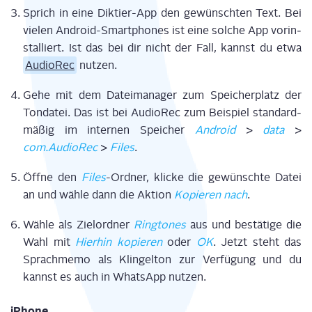
Sprich in eine Dik­tier-App den gewünsch­ten Text. Bei
vie­len Android-Smart­phones ist eine sol­che App vor­in­
stal­liert. Ist das bei dir nicht der Fall, kannst du etwa
Audio­Rec
nutzen.
Gehe mit dem Datei­ma­na­ger zum Spei­cher­platz der
Ton­da­tei. Das ist bei Audio­Rec zum Bei­spiel stan­dard­
mä­ßig im inter­nen Spei­cher
Android
>
data
>
com.AudioRec
>
Files
.
Öff­ne den
Files
-Ord­ner, kli­cke die gewünsch­te Datei
an und wäh­le dann die Akti­on
Kopie­ren nach
.
Wäh­le als Ziel­ord­ner
Ring­to­nes
aus und bestä­ti­ge die
Wahl mit
Hier­hin kopie­ren
oder
OK
. Jetzt steht das
Sprach­me­mo als Klin­gel­ton zur Ver­fü­gung und du
kannst es auch in Whats­App nutzen.
iPho­ne