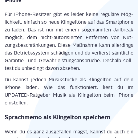
iPho­ne
Für iPho­ne-Besit­zer gibt es lei­der kei­ne regu­lä­re Mög­
lich­keit, ein­fach so neue Klin­gel­tö­ne auf das Smart­phone
zu laden. Das ist nur mit einem soge­nann­ten Jailb­reak
mög­lich, dem nicht-auto­ri­sier­ten Ent­fer­nen von Nut­
zungs­be­schrän­kun­gen. Die­se Maß­nah­me kann aller­dings
das Betriebs­sys­tem schä­di­gen und du ver­lierst sämt­li­che
Garan­tie- und Gewähr­leis­tungs­an­sprü­che. Des­halb soll­
test du unbe­dingt davon absehen.
Du kannst jedoch Musik­stü­cke als Klin­gel­ton auf dein
iPho­ne laden. Wie das funk­tio­niert, liest du im
UPDATED-Rat­ge­ber Musik als Klin­gel­ton beim iPho­ne
einstellen.
Sprach­me­mo als Klin­gel­ton speichern
Wenn du es ganz aus­ge­fal­len magst, kannst du auch ein