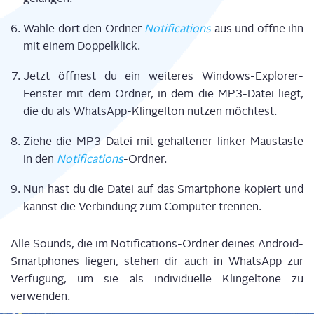
Wäh­le dort den Ord­ner
Noti­fi­ca­ti­ons
aus und öff­ne ihn
mit einem Doppelklick.
Jetzt öff­nest du ein wei­te­res Win­dows-Explo­rer-
Fens­ter mit dem Ord­ner, in dem die MP3-Datei liegt,
die du als Whats­App-Klin­gel­ton nut­zen möchtest.
Zie­he die MP3-Datei mit gehal­te­ner lin­ker Maus­tas­te
in den
Noti­fi­ca­ti­ons
-Ord­ner.
Nun hast du die Datei auf das Smart­phone kopiert und
kannst die Ver­bin­dung zum Com­pu­ter trennen.
Alle Sounds, die im Noti­fi­ca­ti­ons-Ord­ner dei­nes Android-
Smart­phones lie­gen, ste­hen dir auch in Whats­App zur
Ver­fü­gung, um sie als indi­vi­du­el­le Klin­gel­tö­ne zu
verwenden.