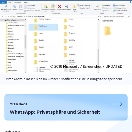
© 2019 Micro­soft / Screen­shot / UPDATED
Unter Android las­sen sich im Ord­ner “Noti­fi­ca­ti­ons” neue Klin­gel­tö­ne speichern.
MEHR DAZU
Whats­App: Pri­vat­sphä­re und Sicherheit