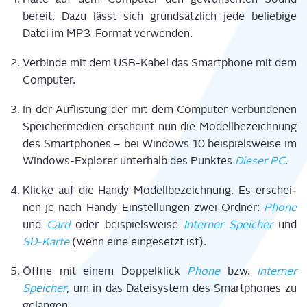
bereit. Dazu lässt sich grund­sätz­lich jede belie­bi­ge
Datei im MP3-For­mat verwenden.
Ver­bin­de mit dem USB-Kabel das Smart­phone mit dem
Computer.
In der Auf­lis­tung der mit dem Com­pu­ter ver­bun­de­nen
Spei­cher­me­di­en erscheint nun die Modell­be­zeich­nung
des Smart­phones – bei Win­dows 10 bei­spiels­wei­se im
Win­dows-Explo­rer unter­halb des Punk­tes
Die­ser PC
.
Kli­cke auf die Han­dy-Modell­be­zeich­nung. Es erschei­
nen je nach Han­dy-Ein­stel­lun­gen zwei Ord­ner:
Pho­ne
und
Card
oder bei­spiels­wei­se
Inter­ner Spei­cher
und
SD-Kar­te
(wenn eine ein­ge­setzt ist).
Öff­ne mit einem Dop­pel­klick
Pho­ne
bzw.
Inter­ner
Spei­cher
, um in das Datei­sys­tem des Smart­phones zu
gelangen.