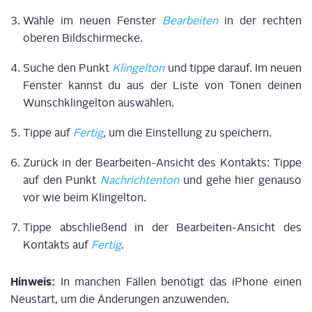
Wäh­le im neu­en Fens­ter
Bear­bei­ten
in der rech­ten
obe­ren Bildschirmecke.
Suche den Punkt
Klin­gel­ton
und tip­pe dar­auf. Im neu­en
Fens­ter kannst du aus der Lis­te von Tönen dei­nen
Wunsch­klin­gel­ton auswählen.
Tip­pe auf
Fer­tig
, um die Ein­stel­lung zu speichern.
Zurück in der Bear­bei­ten-Ansicht des Kon­takts: Tip­pe
auf den Punkt
Nach­rich­ten­ton
und gehe hier genau­so
vor wie beim Klingelton.
Tip­pe abschlie­ßend in der Bear­bei­ten-Ansicht des
Kon­takts auf
Fer­tig
.
Hin­weis:
In man­chen Fäl­len benö­tigt das iPho­ne einen
Neu­start, um die Ände­run­gen anzuwenden.