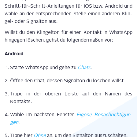
Schritt-für-Schritt-Anlei­tun­gen für iOS bzw. Android und
wäh­le an der ent­spre­chen­den Stel­le einen ande­ren Klin­
gel- oder Signal­ton aus.
Willst du den Klin­gel­ton für einen Kon­takt in Whats­App
hin­ge­gen löschen, gehst du fol­gen­der­ma­ßen vor:
Android
Star­te Whats­App und gehe zu
Chats
.
Öff­ne den Chat, des­sen Signal­ton du löschen willst.
Tip­pe in der obe­ren Leis­te auf den Namen des
Kontakts.
Wäh­le im nächs­ten Fens­ter
Eige­ne Benach­rich­ti­gun­
gen
.
Tip­pe hier
Ohne
an, um den Signal­ton auszuschalten.