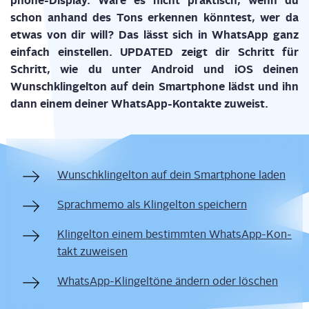
phone-Dis­play. Wäre es nicht prak­tisch, wenn du
schon anhand des Tons erken­nen könn­test, wer da
etwas von dir will? Das lässt sich in Whats­App ganz
ein­fach ein­stel­len. UPDATED zeigt dir Schritt für
Schritt, wie du unter Android und iOS dei­nen
Wunsch­klin­gel­ton auf dein Smart­phone lädst und ihn
dann einem dei­ner Whats­App-Kon­tak­te zuweist.
Wunsch­klin­gel­ton auf dein Smart­phone laden
Sprach­me­mo als Klin­gel­ton speichern
Klin­gel­ton einem bestimm­ten Whats­App-Kon­
takt zuweisen
Whats­App-Klin­gel­tö­ne ändern oder löschen