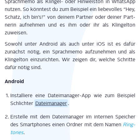
Sprach­me­mo als Klin­gel- oder Hin­weis­ton in Whats­App
nut­zen. So könn­test du zum Bei­spiel ein lie­be­vol­les “Hey,
Schatz, ich bin’s!” von dei­nem Part­ner oder dei­ner Part­
ne­rin auf­neh­men und es ihm oder ihr als Klin­gel­ton
zuweisen.
Sowohl unter Android als auch unter iOS ist es dafür
zunächst nötig, ein Sprach­me­mo auf­zu­neh­men und als
Klin­gel­ton ein­zu­rich­ten. Wir zei­gen dir, wel­che Schrit­te
dafür nötig sind.
Android
Instal­lie­re eine Datei­ma­na­ger-App wie zum Bei­spiel
Schlich­ter
Datei­ma­na­ger
.
Erstel­le mit dem Datei­ma­na­ger im inter­nen Spei­cher
des Smart­phones einen Ord­ner mit dem Namen
Ring­
to­nes
.