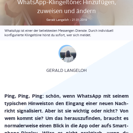
Whats­App-Klin­gel­tö­ne: Hin­zu­fü­gen,
zuwei­sen und ändern
Gerald
Langeloh
-
21.01.2019
WhatsApp ist einer der beliebtesten Messenger-Dienste. Durch individuell
konfigurierte Klingeltöne hörst du sofort, wer sich meldet.
GERALD LANGELOH
Ping, Ping, Ping: schön, wenn Whats­App mit sei­nem
typi­schen Hin­weis­ton den Ein­gang einer neu­en Nach­
richt signa­li­siert. Aber ist sie wich­tig oder nicht? Von
wem kommt sie? Um das her­aus­zu­fin­den, braucht es
nor­ma­ler­wei­se einen Blick in die App oder aufs Smart­