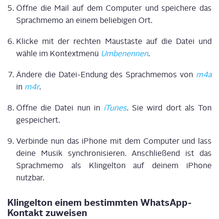
Öff­ne die Mail auf dem Com­pu­ter und spei­che­re das
Sprach­me­mo an einem belie­bi­gen Ort.
Kli­cke mit der rech­ten Maus­tas­te auf die Datei und
wäh­le im Kon­text­me­nü
Umbe­nen­nen
.
Ände­re die Datei-Endung des Sprach­me­mos von
m4a
in
m4r
.
Öff­ne die Datei nun in
iTu­nes
. Sie wird dort als Ton
gespeichert.
Ver­bin­de nun das iPho­ne mit dem Com­pu­ter und lass
dei­ne Musik syn­chro­ni­sie­ren. Anschlie­ßend ist das
Sprach­me­mo als Klin­gel­ton auf dei­nem iPho­ne
nutzbar.
Klin­gel­ton einem bestimm­ten Whats­App-
Kon­takt zuweisen