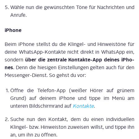
Wäh­le nun die gewünsch­ten Töne für Nach­rich­ten und
Anrufe.
iPho­ne
Beim iPho­ne stellst du die Klin­gel- und Hin­weis­tö­ne für
dei­ne Whats­App-Kon­tak­te nicht direkt in Whats­App ein,
über die zen­tra­le Kon­tak­te-App dei­nes iPho­
son­dern
nes
. Denn die hie­si­gen Ein­stel­lun­gen gel­ten auch für den
Mes­sen­ger-Dienst. So gehst du vor:
Öff­ne die Tele­fon-App (wei­ßer Hörer auf grü­nem
Grund) auf dei­nem iPho­ne und tip­pe im Menü am
unte­ren Bild­schirm­rand auf
Kon­tak­te
.
Suche nun den Kon­takt, dem du einen indi­vi­du­el­len
Klin­gel- bzw. Hin­weis­ton zuwei­sen willst, und tip­pe ihn
an, um ihn zu öffnen.