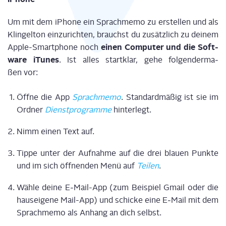
Um mit dem iPho­ne ein Sprach­me­mo zu erstel­len und als
Klin­gel­ton ein­zu­rich­ten, brauchst du zusätz­lich zu dei­nem
einen Com­pu­ter und die Soft­
Apple-Smart­phone noch
ware iTu­nes
. Ist alles start­klar, gehe fol­gen­der­ma­
ßen vor:
Öff­ne die App
Sprach­me­mo
. Stan­dard­mä­ßig ist sie im
Ord­ner
Dienst­pro­gram­me
hinterlegt.
Nimm einen Text auf.
Tip­pe unter der Auf­nah­me auf die drei blau­en Punk­te
und im sich öff­nen­den Menü auf
Tei­len
.
Wäh­le dei­ne E‑Mail-App (zum Bei­spiel Gmail oder die
haus­ei­ge­ne Mail-App) und schi­cke eine E‑Mail mit dem
Sprach­me­mo als Anhang an dich selbst.