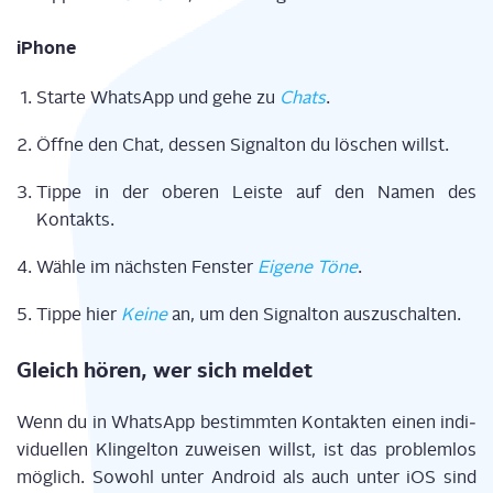
iPho­ne
Star­te Whats­App und gehe zu
Chats
.
Öff­ne den Chat, des­sen Signal­ton du löschen willst.
Tip­pe in der obe­ren Leis­te auf den Namen des
Kontakts.
Wäh­le im nächs­ten Fens­ter
Eige­ne Töne
.
Tip­pe hier
Kei­ne
an, um den Signal­ton auszuschalten.
Gleich hören, wer sich meldet
Wenn du in Whats­App bestimm­ten Kon­tak­ten einen indi­
vi­du­el­len Klin­gel­ton zuwei­sen willst, ist das pro­blem­los
mög­lich. Sowohl unter Android als auch unter iOS sind