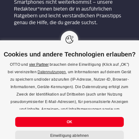
Smartphones nicht weiterkommst – unsere
Redakteur*innen bieten dir in ausführlichen
Ratgebern und leicht verständlichen Praxistipps
genau die Hilfe, die du gerade suchst.
Cookies und andere Technologien erlauben?
OTTO und
vier Partner
brauchen deine Einwilligung (Klick auf „OK”)
bei vereinzelten
Datennutzungen
, um Informationen auf deinem Gerät
KON­TAKT
zu speichern und/oder abzurufen (IP-Adresse, Nutzer-ID, Browser-
Informationen, Geräte-Kennungen). Die Datennutzung erfolgt zum
REDAK­TI­ON
Zweck der Identifikation auf Drittseiten (auch unter Nutzung
IMPRES­SUM
pseudonymisierter E-Mail-Adressen), für personalisierte Anzeigen
und Inhalte, Anzeigen- und Inhaltsmessungen sowie um
DATENSCHUTZ
Erkenntnisse über Zielgruppen und Produktentwicklungen zu
COOKIE-EINSTELLUNGEN
OK
gewinnen. Mehr Infos zur Einwilligung (inkl. Widerrufsmöglichkeit)
und zu Einstellungsmöglichkeiten gibt’s jederzeit
hier
. Mit Klick auf
Einwilligung ablehnen