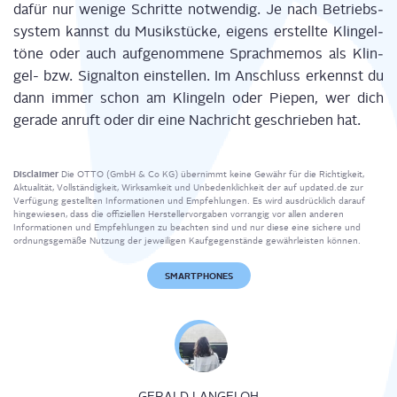
dafür nur weni­ge Schrit­te not­wen­dig. Je nach Betriebs­
sys­tem kannst du Musik­stü­cke, eigens erstell­te Klin­gel­
tö­ne oder auch auf­ge­nom­me­ne Sprach­me­mos als Klin­
gel- bzw. Signal­ton ein­stel­len. Im Anschluss erkennst du
dann immer schon am Klin­geln oder Pie­pen, wer dich
gera­de anruft oder dir eine Nach­richt geschrie­ben hat.
Disclaimer
Die OTTO (GmbH & Co KG) übernimmt keine Gewähr für die Richtigkeit,
Aktualität, Vollständigkeit, Wirksamkeit und Unbedenklichkeit der auf updated.de zur
Verfügung gestellten Informationen und Empfehlungen. Es wird ausdrücklich darauf
hingewiesen, dass die offiziellen Herstellervorgaben vorrangig vor allen anderen
Informationen und Empfehlungen zu beachten sind und nur diese eine sichere und
ordnungsgemäße Nutzung der jeweiligen Kaufgegenstände gewährleisten können.
SMARTPHONES
GERALD LANGELOH