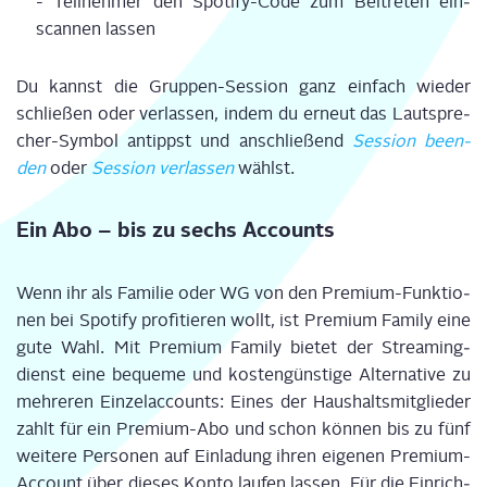
- Teil­neh­mer den Spo­ti­fy-Code zum Bei­tre­ten ein­
scan­nen las­sen
Du kannst die Grup­pen-Ses­si­on ganz ein­fach wie­der
schlie­ßen oder ver­las­sen, indem du erneut das Laut­spre­
cher-Sym­bol antippst und anschlie­ßend
Ses­si­on been­
den
oder
Ses­si­on ver­las­sen
wählst.
Ein Abo – bis zu sechs Accounts
Wenn ihr als Fami­lie oder WG von den Pre­mi­um-Funk­tio­
nen bei Spo­ti­fy pro­fi­tie­ren wollt, ist Pre­mi­um Fami­ly eine
gute Wahl. Mit Pre­mi­um Fami­ly bie­tet der Strea­ming­
dienst eine beque­me und kos­ten­güns­ti­ge Alter­na­ti­ve zu
meh­re­ren Ein­zel­ac­counts: Eines der Haus­halts­mit­glie­der
zahlt für ein Pre­mi­um-Abo und schon kön­nen bis
zu fünf
wei­te­re Per­so­nen
auf Ein­la­dung ihren eige­nen Pre­mi­um-
Account über die­ses Kon­to lau­fen las­sen. Für die Ein­rich­