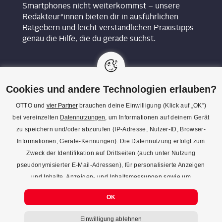
Smartphones nicht weiterkommst – unsere
Redakteur*innen bieten dir in ausführlichen
Ratgebern und leicht verständlichen Praxistipps
genau die Hilfe, die du gerade suchst.
Cookies und andere Technologien erlauben?
OTTO und
vier Partner
brauchen deine Einwilligung (Klick auf „OK”)
bei vereinzelten
Datennutzungen
, um Informationen auf deinem Gerät
KON­TAKT
zu speichern und/oder abzurufen (IP-Adresse, Nutzer-ID, Browser-
Informationen, Geräte-Kennungen). Die Datennutzung erfolgt zum
REDAK­TI­ON
Zweck der Identifikation auf Drittseiten (auch unter Nutzung
IMPRES­SUM
pseudonymisierter E-Mail-Adressen), für personalisierte Anzeigen
und Inhalte, Anzeigen- und Inhaltsmessungen sowie um
DATENSCHUTZ
Erkenntnisse über Zielgruppen und Produktentwicklungen zu
COOKIE-EINSTELLUNGEN
OK
gewinnen. Mehr Infos zur Einwilligung (inkl. Widerrufsmöglichkeit)
und zu Einstellungsmöglichkeiten gibt’s jederzeit
hier
. Mit Klick auf
Einwilligung ablehnen