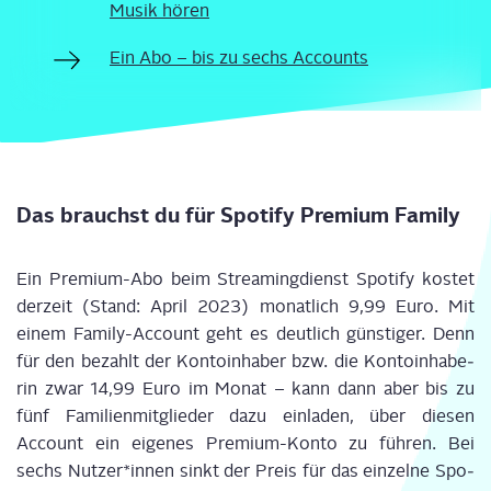
Musik hören
Ein Abo – bis zu sechs Accounts
Das brauchst du für Spo­ti­fy Pre­mi­um Family
Ein Pre­mi­um-Abo beim Strea­ming­dienst Spo­ti­fy kos­tet
der­zeit (Stand: April 2023) monat­lich 9,99 Euro. Mit
einem Fami­ly-Account geht es deut­lich güns­ti­ger. Denn
für den bezahlt der Kon­to­in­ha­ber bzw. die Kon­to­in­ha­be­
rin zwar 14,99 Euro im Monat – kann dann aber bis zu
fünf Fami­li­en­mit­glie­der dazu ein­la­den, über die­sen
Account ein eige­nes Pre­mi­um-Kon­to zu füh­ren. Bei
sechs Nutzer*innen sinkt der Preis für das ein­zel­ne Spo­