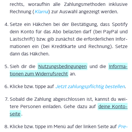
rechts, wor­auf­hin alle Zah­lungs­me­tho­den inklu­si­ve
Rech­nung (
Klar­na
) zur Aus­wahl ange­zeigt wer­den.
Set­ze ein Häk­chen bei der Bestä­ti­gung, dass Spo­ti­fy
dein Kon­to für das Abo belas­ten darf (bei Pay­Pal und
Last­schrift) bzw. gib zunächst die erfor­der­li­chen Infor­
ma­tio­nen ein (bei Kre­dit­kar­te und Rech­nung). Set­ze
dann das Häk­chen.
Sieh dir die
Nut­zungs­be­din­gun­gen
und die
Infor­ma­
tio­nen zum Wider­rufs­recht
an.
Kli­cke bzw. tip­pe auf
Jetzt zah­lungs­pflich­tig bestel­len
.
Sobald die Zah­lung abge­schlos­sen ist, kannst du wei­
te­re Per­so­nen ein­la­den. Gehe dazu auf
dei­ne Kon­to­
sei­te
.
Kli­cke bzw. tip­pe im Menü auf der lin­ken Sei­te auf
Pre­