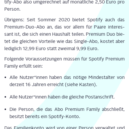
ti­fy-Abo also umge­rech­net auf monat­li­che 2,50 Euro pro
Per­son.
Übri­gens: Seit Som­mer 2020 bie­tet Spo­ti­fy auch das
Pre­mi­um-Duo-Abo an, das vor allem für Paa­re inter­es­
sant ist, die sich einen Haus­halt tei­len. Pre­mi­um Duo bie­
tet die glei­chen Vor­tei­le wie das Sin­gle-Abo, kos­tet aber
ledig­lich 12,99 Euro statt zwei­mal 9,99 Euro.
Fol­gen­de Vor­aus­set­zun­gen müs­sen für Spo­ti­fy Pre­mi­um
Fami­ly erfüllt sein:
Alle Nutzer*innen haben das nöti­ge Min­dest­al­ter von
der­zeit 16 Jah­ren erreicht (sie­he Kas­ten).
Alle Nutzer*innen haben die glei­che Post­an­schrift.
Die Per­son, die das Abo Pre­mi­um Fami­ly abschließt,
besitzt bereits ein Spo­ti­fy-Kon­to.
Das Fami­li­en­kon­to wird von einer Per­son ver­wal­tet und