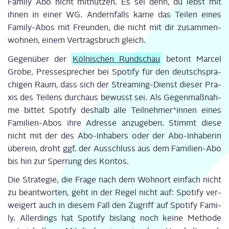
Fami­ly Abo nicht mit­nut­zen. Es sei denn, du lebst mit
ihnen in einer WG. Andern­falls käme das Tei­len eines
Fami­ly-Abos mit Freun­den, die nicht mit dir zusam­men­
woh­nen, einem Ver­trags­bruch gleich.
Gegen­über der
Köl­ni­schen Rund­schau
betont Mar­cel
Gro­be, Pres­se­spre­cher bei Spo­ti­fy für den deutsch­spra­
chi­gen Raum, dass sich der Strea­ming-Dienst die­ser Pra­
xis des Tei­lens durch­aus bewusst sei. Als Gegen­maß­nah­
me bit­tet Spo­ti­fy des­halb alle Teilnehmer*innen eines
Fami­li­en-Abos ihre Adres­se anzu­ge­ben. Stimmt die­se
nicht mit der des Abo-Inha­bers oder der Abo-Inha­be­rin
über­ein, droht ggf. der Aus­schluss aus dem Fami­li­en-Abo
bis hin zur Sper­rung des Kontos.
Die Stra­te­gie, die Fra­ge nach dem Wohn­ort ein­fach nicht
zu beant­wor­ten, geht in der Regel nicht auf: Spo­ti­fy ver­
wei­gert auch in die­sem Fall den Zugriff auf Spo­ti­fy Fami­
ly.
Aller­dings hat Spo­ti­fy bis­lang noch kei­ne Metho­de