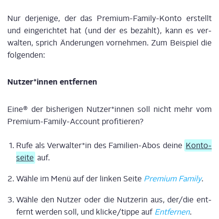
Nur der­je­ni­ge, der das Pre­mi­um-Fami­ly-Kon­to erstellt
und ein­ge­rich­tet hat (und der es bezahlt), kann es ver­
wal­ten, sprich Ände­run­gen vor­neh­men. Zum Bei­spiel die
folgenden:
Nutzer*innen ent­fer­nen
Eine® der bis­he­ri­gen Nutzer*innen soll nicht mehr vom
Pre­mi­um-Fami­ly-Account pro­fi­tie­ren?
Rufe als Verwalter*in des Fami­li­en-Abos dei­ne
Kon­to­
sei­te
auf.
Wäh­le im Menü auf der lin­ken Sei­te
Pre­mi­um Fami­ly
.
Wäh­le den Nut­zer oder die Nut­ze­rin aus, der/die ent­
fernt wer­den soll, und klicke/tippe auf
Ent­fer­nen
.