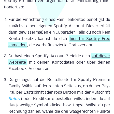
Spo­ti­fy Pre­mi­um ver­sor­gen kann
.
Die Ein­rich­tung funk­
tio­niert so:
Für die Ein­rich­tung eines Fami­li­en­kon­tos benö­tigst du
zunächst einen eige­nen Spo­ti­fy-Account. Die­ser erhält
dann gewis­ser­ma­ßen ein „Upgrade“. Falls du noch kein
Kon­to besitzt, kannst du dich
hier für Spo­ti­fy Free
anmel­den
, die wer­be­fi­nan­zier­te Gra­tis­ver­si­on.
Du hast einen Spo­ti­fy-Account? Mel­de dich
auf die­ser
Web­sei­te
mit dei­nen Kon­to­da­ten oder über dei­nen
Face­book-Account an.
Du gelangst auf die Bestell­sei­te für Spo­ti­fy Pre­mi­um
Fami­ly. Wäh­le auf der rech­ten Sei­te aus, ob du per Pay­
Pal, per Last­schrift (der rosa But­ton mit der Auf­schrift
Sofort
) oder Kre­dit­kar­te bestel­len willst, indem du auf
das jewei­li­ge Sym­bol klickst bzw. tippst. Willst du per
Rech­nung zah­len, wäh­le die drei waa­ge­rech­ten Punk­te