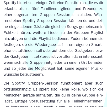
Spo­ti­fy bie­tet seit eini­ger Zeit eine Funk­ti­on an, die es dir
erlaubt, bis zu fünf Fami­li­en­mit­glie­der und Freun­de zu
einer soge­nann­ten Grup­pen-Ses­si­on ein­zu­la­den. Wäh­
rend einer Spo­ti­fy Grup­pen-Ses­si­on kön­nen du und dei­
ne ein­ge­la­de­nen Gäs­te die glei­chen Songs gemein­sam in
Echt­zeit hören, wei­te­re Lie­der zu der Grup­pen-Play­list
hin­zu­fü­gen und die Play­list bedie­nen. Zudem kön­nen sie
fest­le­gen, ob die Wie­der­ga­be auf ihrem eige­nen Smart­
phone statt­fin­den soll oder auf dem des Gast­ge­bers bzw.
der Gast­ge­be­rin. Letz­te­res ist vor allem dann inter­es­sant,
wenn sich alle Grup­pen­mit­glie­der an einem Ort befin­den
und so jeder die Mög­lich­keit hat, sei­ne eige­nen Musik­
wün­sche bei­zu­steu­ern.
Die Spo­ti­fy Grup­pen-Ses­si­on funk­tio­niert aber auch
orts­un­ab­hän­gig. Es spielt also kei­ne Rol­le, wo sich die
Men­schen gera­de auf­hal­ten, die du in dei­ne Grup­pe ein­
lädst. Ein­zi­ge Vor­aus­set­zung für alle Teilnehmer*innen: