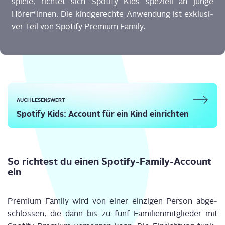
spie­le, rich­tet sich Spo­ti­fy Kids spe­zi­ell an jun­ge
Hörer*innen. Die kind­ge­rech­te Anwen­dung ist exklu­si­
ver Teil von Spo­ti­fy Pre­mi­um Family.
AUCH LESENSWERT
Spo­ti­fy Kids: Account für ein Kind einrichten
So rich­test du einen Spo­ti­fy-Fami­ly-Account
ein
Pre­mi­um Fami­ly wird von einer ein­zi­gen Per­son abge­
schlos­sen, die dann bis zu fünf Fami­li­en­mit­glie­der mit