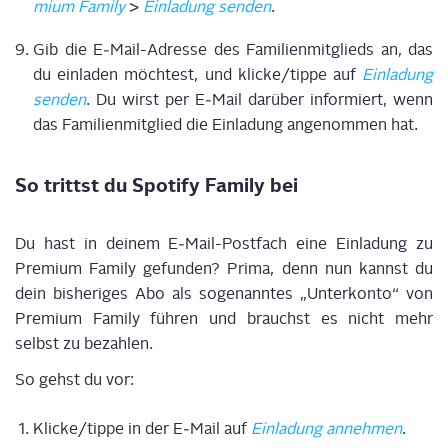
mi­um Fami­ly
>
Ein­la­dung sen­den
.
Gib die E‑Mail-Adres­se des Fami­li­en­mit­glieds an, das
du ein­la­den möch­test, und klicke/tippe auf
Ein­la­dung
sen­den
. Du wirst per E‑Mail dar­über infor­miert, wenn
das Fami­li­en­mit­glied die Ein­la­dung ange­nom­men hat.
So trittst du Spo­ti­fy Fami­ly bei
Du hast in dei­nem E‑Mail-Post­fach eine Ein­la­dung zu
Pre­mi­um Fami­ly gefun­den? Pri­ma, denn nun kannst du
dein bis­he­ri­ges Abo als soge­nann­tes „Unter­kon­to“ von
Pre­mi­um Fami­ly füh­ren und brauchst es nicht mehr
selbst zu bezah­len.
So gehst du vor:
Klicke/tippe in der E‑Mail auf
Ein­la­dung anneh­men
.