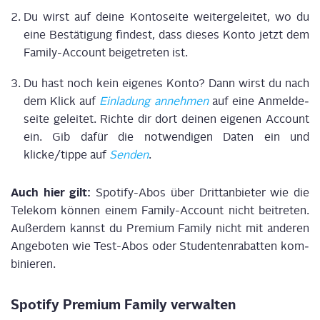
Du wirst auf dei­ne Kon­to­sei­te wei­ter­ge­lei­tet, wo du
eine Bestä­ti­gung fin­dest, dass die­ses Kon­to jetzt dem
Fami­ly-Account bei­getre­ten ist.
Du hast noch kein eige­nes Kon­to? Dann wirst du nach
dem Klick auf
Ein­la­dung anneh­men
auf eine Anmel­de­
sei­te gelei­tet. Rich­te dir dort dei­nen eige­nen Account
ein. Gib dafür die not­wen­di­gen Daten ein und
klicke/tippe auf
Sen­den
.
Auch hier gilt:
Spo­ti­fy-Abos über Dritt­an­bie­ter wie die
Tele­kom kön­nen einem Fami­ly-Account nicht bei­tre­ten.
Außer­dem kannst du Pre­mi­um Fami­ly nicht mit ande­ren
Ange­bo­ten wie Test-Abos oder Stu­den­ten­ra­bat­ten kom­
bi­nie­ren.
Spo­ti­fy Pre­mi­um Fami­ly verwalten