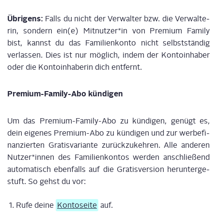
Übri­gens:
Falls du nicht der Ver­wal­ter bzw. die Ver­wal­te­
rin, son­dern ein(e) Mitnutzer*in von Pre­mi­um Fami­ly
bist, kannst du das Fami­li­en­kon­to nicht selbst­stän­dig
ver­las­sen. Dies ist nur mög­lich, indem der Kon­to­in­ha­ber
oder die Kon­to­in­ha­be­rin dich ent­fernt.
Pre­mi­um-Fami­ly-Abo kündigen
Um das Pre­mi­um-Fami­ly-Abo zu kün­di­gen, genügt es,
dein eige­nes Pre­mi­um-Abo zu kün­di­gen und zur wer­be­fi­
nan­zier­ten Gra­tis­va­ri­an­te zurück­zu­keh­ren. Alle ande­ren
Nutzer*innen des Fami­li­en­kon­tos wer­den anschlie­ßend
auto­ma­tisch eben­falls auf die Gra­tis­ver­si­on her­un­ter­ge­
stuft. So gehst du vor:
Rufe dei­ne
Kon­to­sei­te
auf.