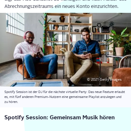
Abrech­nungs­zeit­raums ein neu­es Kon­to ein­zu­rich­ten.
© 2021 Get­ty Images
Spo­ti­fy Ses­si­on ist der DJ für die nächs­te vir­tu­el­le Par­ty: Das neue Fea­ture erlaubt
es, mit fünf ande­ren Pre­mi­um-Nut­zern eine gemein­sa­me Play­list anzu­le­gen und
zu hören.
Spo­ti­fy Ses­si­on: Gemein­sam Musik hören