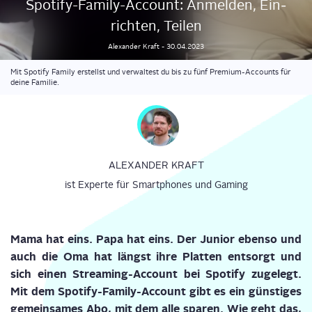
Spo­ti­fy-Fami­ly-Account: Anmel­den, Ein­
rich­ten, Teilen
Alexander
Kraft
-
30.04.2023
Mit Spotify Family erstellst und verwaltest du bis zu fünf Premium-Accounts für
deine Familie.
ALEXANDER KRAFT
ist Experte für Smartphones und Gaming
Mama hat eins. Papa hat eins. Der Juni­or eben­so und
auch die Oma hat längst ihre Plat­ten ent­sorgt und
sich einen Strea­ming-Account bei Spo­ti­fy zuge­legt.
Mit dem Spo­ti­fy-Fami­ly-Account gibt es ein güns­ti­ges
gemein­sa­mes Abo, mit dem alle spa­ren. Wie geht das,