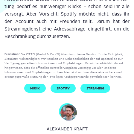
tung bedarf es nur weni­ger Klicks – schon seid ihr alle
ver­sorgt.
Aber Vor­sicht: Spo­ti­fy möch­te nicht, dass
i
hr
den Account auch mit Freun­den teilt. Dar­um hat d
e
r
S
t
r
e
a
m
i
n
g
d
i
e
n
s
t
e
i
n
e
A
d
r
e
s
s
a
b
f
r
a
g
e
ein­ge­führt,
u
m die
Beschrän­kung durchzusetzen.
Disclaimer
Die OTTO (GmbH & Co KG) übernimmt keine Gewähr für die Richtigkeit,
Aktualität, Vollständigkeit, Wirksamkeit und Unbedenklichkeit der auf updated.de zur
Verfügung gestellten Informationen und Empfehlungen. Es wird ausdrücklich darauf
hingewiesen, dass die offiziellen Herstellervorgaben vorrangig vor allen anderen
Informationen und Empfehlungen zu beachten sind und nur diese eine sichere und
ordnungsgemäße Nutzung der jeweiligen Kaufgegenstände gewährleisten können.
MUSIK
SPOTIFY
STREAMING
ALEXANDER KRAFT