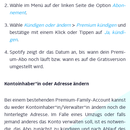
Wäh­le im Menü auf der lin­ken Sei­te die Opti­on
Abon­
ne­ment
.
Wäh­le
Kün­di­gen oder ändern
>
Pre­mi­um kün­di­gen
und
bestä­ti­ge mit einem Klick oder Tip­pen auf
Ja, kün­di­
gen
.
Spo­ti­fy zeigt dir das Datum an, bis wann dein Pre­mi­
um-Abo noch läuft bzw. wann es auf die Gra­tis­ver­si­on
umge­stellt wird.
Kontoinhaber*in oder Adres­se ändern
Bei einem bestehen­den Pre­mi­um-Fami­ly-Account kannst
du weder Kontoinhaber*in/Verwalter*in ändern noch die
hin­ter­leg­te Adres­se. Im Fal­le eines Umzugs oder falls
jemand ande­res das Kon­to ver­wal­ten soll, ist es not­wen­
dig, das Abo zunächst zu kün­di­gen und nach Ablauf des