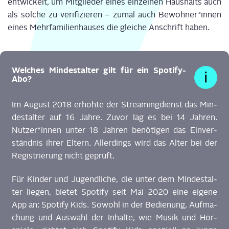
ent­wi­ckelt, um Mit­glie­der eines ein­zel­nen Haus­halts auch
als sol­che zu veri­fi­zie­ren – zumal auch Bewohner*innen
eines Mehr­fa­mi­li­en­hau­ses die glei­che Anschrift haben.
Wel­ches Min­dest­al­ter gilt für ein Spotify-
Abo?
Im August 2018 erhöh­te der Strea­ming­dienst das Min­
dest­al­ter auf 16 Jah­re. Zuvor lag es bei 14 Jah­ren.
Nutzer*innen unter 18 Jah­ren benö­ti­gen das Ein­ver­
ständ­nis ihrer Eltern. Aller­dings wird das Alter bei der
Regis­trie­rung nicht geprüft.
Für Kin­der und Jugend­li­che, die unter dem Min­dest­al­
ter lie­gen, bie­tet Spo­ti­fy seit Mai 2020 eine eige­ne
App an: Spo­ti­fy Kids. Sowohl in der Bedie­nung, Auf­ma­
chung und Aus­wahl der Inhal­te, wie Musik und Hör­