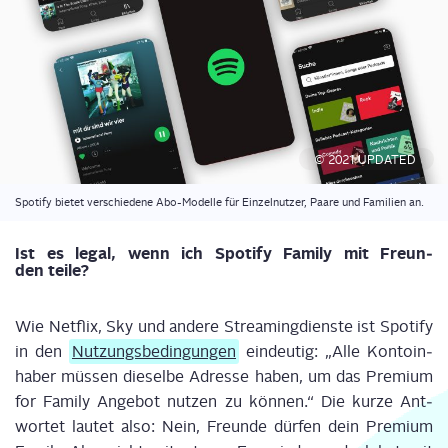
© 2021 UPDATED
Spo­ti­fy bie­tet ver­schie­de­ne Abo-Model­le für Ein­zel­nut­zer, Paa­re und Fami­li­en an.
Ist es legal, wenn ich Spo­ti­fy Fami­ly mit Freun­
den teile?
Wie Net­flix, Sky und ande­re Strea­ming­diens­te ist Spo­ti­fy
in den
Nut­zungs­be­din­gun­gen
ein­deu­tig: „Alle Kon­to­in­
ha­ber müs­sen die­sel­be Adres­se haben, um das Pre­mi­um
for Fami­ly Ange­bot nut­zen zu kön­nen.“ Die kur­ze Ant­
wor­tet lau­tet also: Nein, Freun­de dür­fen dein Pre­mi­um