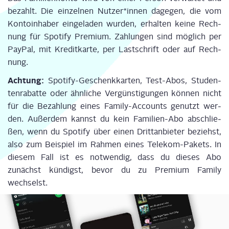
bezahlt. Die ein­zel­nen Nutzer*innen dage­gen, die vom
Kon­to­in­ha­ber ein­ge­la­den wur­den, erhal­ten kei­ne Rech­
nung für Spo­ti­fy Pre­mi­um. Zah­lun­gen sind mög­lich per
Pay­Pal, mit Kre­dit­kar­te, per Last­schrift oder auf Rech­
nung.
Ach­tung:
Spo­ti­fy-Geschenk­kar­ten, Test-Abos, Stu­den­
ten­ra­bat­te oder ähn­li­che Ver­güns­ti­gun­gen kön­nen nicht
für die Bezah­lung eines Fami­ly-Accounts genutzt wer­
den. Außer­dem kannst du kein Fami­li­en-Abo abschlie­
ßen, wenn du Spo­ti­fy über einen Dritt­an­bie­ter beziehst,
also zum Bei­spiel im Rah­men eines Tele­kom-Pakets. In
die­sem Fall ist es not­wen­dig, dass du die­ses Abo
zunächst kün­digst, bevor du zu Pre­mi­um Fami­ly
wechselst.