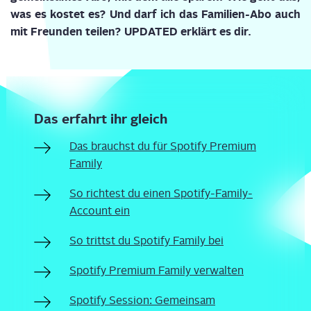
was es kos­tet es? Und darf ich das Fami­li­en-Abo auch
mit Freun­den tei­len? UPDATED erklärt es dir.
Das erfahrt ihr gleich
Das brauchst du für Spo­ti­fy Pre­mi­um
Family
So rich­test du einen Spo­ti­fy-Fami­ly-
Account ein
So trittst du Spo­ti­fy Fami­ly bei
Spo­ti­fy Pre­mi­um Fami­ly verwalten
Spo­ti­fy Ses­si­on: Gemein­sam