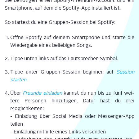
Sie benö­ti­gen einen Spo­ti­fy-Pre­mi­um-Account und ein
Smart­phone, auf dem die Spo­ti­fy-App instal­liert ist.
So star­test du eine Grup­pen-Ses­si­on bei Spo­ti­fy:
Öff­ne Spo­ti­fy auf dei­nem Smart­phone und star­te die
Wie­der­ga­be eines belie­bi­gen Songs.
Tip­pe unten links auf das Laut­spre­cher-Sym­bol.
Tip­pe unter Grup­pen-Ses­si­on begin­nen auf
Ses­si­on
star­ten
.
Über
Freun­de ein­la­den
kannst du nun bis zu fünf wei­
te­re Per­so­nen hin­zu­fü­gen. Dafür hast du drei
Möglichkeiten:
- Ein­la­dung über Social Media oder Mes­sen­ger-App
teilen
- Ein­la­dung mit­hil­fe eines Links versenden