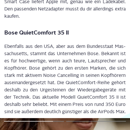
Smart Case lie­fert Apple mit, genau wie ein Lade­ka­bel.
Den pas­sen­den Netz­ad­ap­ter musst du dir aller­dings extra
kaufen.
Bose Quiet­Com­fort 35 II
Eben­falls aus den USA, aber aus dem Bun­des­staat Mas­
sa­chu­setts, stammt das Unter­neh­men Bose. Bekannt ist
es für hoch­wer­ti­ge, wenn auch teu­re,
Laut­spre­cher und
Kopf­hö­rer. Bose gehört zu den ers­ten Mar­ken, die sich
stark mit akti­vem Noi­se
Can­cel­ling
in sei­nen Kopf­hö­rern
aus­ein­an­der­ge­setzt hat. Die
Quiet­Com­fort
-Rei­he gehört
des­halb zu den Urge­stei­nen der Wie­der­ga­be­ge­rä­te mit
der Tech­nik. Das aktu­el­le Modell
Quiet­Com­fort
35 II ist
des­halb sehr beliebt. Mit einem Preis von rund 350 Euro
sind sie außer­dem deut­lich güns­ti­ger als die
Air­Pods
Max.