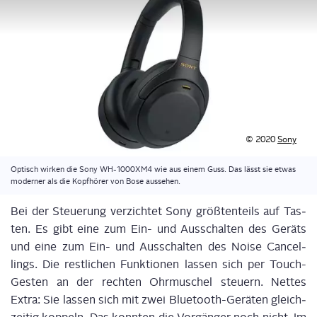
© 2020
Sony
Optisch wir­ken die Sony WH-1000XM4 wie aus einem Guss. Das lässt sie etwas
moder­ner als die Kopf­hö­rer von Bose aussehen.
Bei der Steue­rung ver­zich­tet Sony größ­ten­teils auf Tas­
ten. Es gibt eine zum Ein- und Aus­schal­ten des Geräts
und eine zum Ein- und Aus­schal­ten des Noi­se
Can­cel­
lings
. Die rest­li­chen Funk­tio­nen las­sen sich per Touch-
Ges­ten an der rech­ten Ohr­mu­schel steu­ern. Net­tes
Extra: Sie las­sen sich mit zwei Blue­tooth-Gerä­ten gleich­