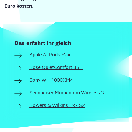
Euro
kos­ten
.
Das erfahrt ihr gleich
Apple Air­Pods Max
Bose Quiet­Com­fort 35 II
Sony WH-1000XM4
Senn­hei­ser Momen­tum Wire­less 3
Bowers & Wil­kins Px7 S2