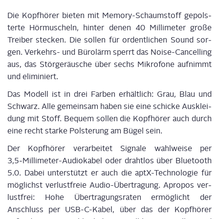
Die Kopf­hö­rer bie­ten mit Memo­ry-Schaum­stoff gepols­
ter­te Hör­mu­scheln, hin­ter denen 40 Mil­li­me­ter gro­ße
Trei­ber ste­cken. Die sol­len für ordent­li­chen Sound sor­
gen. Ver­kehrs- und Büro­lärm sperrt das Noi­se-Can­cel­ling
aus, das Stör­ge­räu­sche über sechs Mikro­fo­ne auf­nimmt
und eliminiert.
Das Modell ist in drei Far­ben erhält­lich: Grau, Blau und
Schwarz. Alle gemein­sam haben sie eine schi­cke Aus­klei­
dung mit Stoff. Bequem sol­len die Kopf­hö­rer auch durch
eine recht star­ke Pols­te­rung am Bügel sein.
Der Kopf­hö­rer ver­ar­bei­tet Signa­le wahl­wei­se per
3,5‑Millimeter-Audiokabel oder draht­los über Blue­tooth
5.0. Dabei unter­stützt er auch die aptX-Tech­no­lo­gie für
mög­lichst ver­lust­freie Audio-Über­tra­gung. Apro­pos ver­
lust­frei: Hohe Über­tra­gungs­ra­ten ermög­licht der
Anschluss per USB-C-Kabel, über das der Kopf­hö­rer