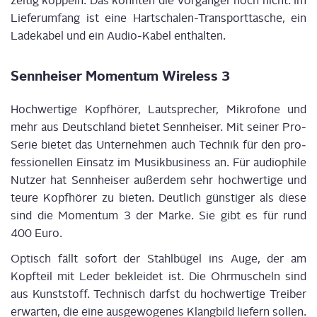
zei­tig kop­peln. Das konn­ten
die Vor­gän­ger noch nicht. Im
Lie­fer­um­fang ist eine Hart­scha­len-Trans­port­ta­sche, ein
Lade­ka­bel und ein Audio-Kabel enthalten.
Senn­hei­ser Momen­tum Wire­less 3
Hoch­wer­ti­ge Kopf­hö­rer, Laut­spre­cher, Mikro­fo­ne und
mehr aus Deutsch­land bie­tet Senn­hei­ser. Mit sei­ner Pro-
Serie bie­tet das Unter­neh­men auch Tech­nik für den pro­
fes­sio­nel­len Ein­satz im Musik­busi­ness an. Für audio­phi­le
Nut­zer hat Senn­hei­ser außer­dem sehr hoch­wer­ti­ge und
teu­re Kopf­hö­rer zu bie­ten. Deut­lich güns­ti­ger als die­se
sind die
Momen­tum
3 der Mar­ke. Sie gibt es für rund
400 Euro.
Optisch fällt sofort der Stahl­bü­gel ins Auge, der am
Kopf­teil mit Leder beklei­det ist. Die Ohr­mu­scheln sind
aus Kunst­stoff. Tech­nisch darfst du hoch­wer­ti­ge Trei­ber
erwar­ten, die eine aus­ge­wo­ge­nes Klang­bild lie­fern sol­len.