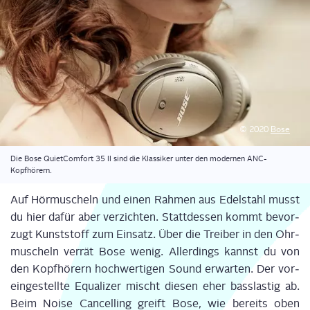
© 2020
Bose
Die Bose Quiet­Com­fort 35 II sind die Klas­si­ker unter den moder­nen ANC-
Kopfhörern.
Auf Hör­mu­scheln und einen Rah­men aus Edel­stahl musst
du hier dafür aber ver­zich­ten. Statt­des­sen kommt bevor­
zugt Kunst­stoff zum Ein­satz.
Über die Trei­ber in den Ohr­
mu­scheln ver­rät Bose wenig. Aller­dings kannst du von
den Kopf­hö­rern hoch­wer­ti­gen Sound erwar­ten.
Der vor­
ein­ge­stell­te Equa­li­zer mischt die­sen eher
bass­las­tig
ab.
Beim
Noi­se
Can­cel­ling
greift Bose, wie bereits oben