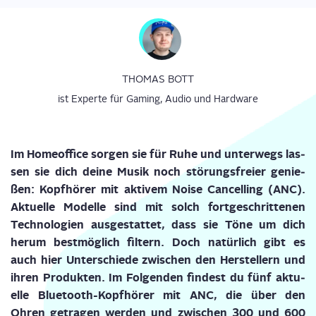
THOMAS BOTT
ist Experte für Gaming, Audio und Hardware
Im Home­of­fice sor­gen sie für Ruhe und unter­wegs las­
sen sie dich dei­ne Musik noch stö­rungs­frei­er genie­
ßen: Kopf­hö­rer mit
akti­vem
Noi­se
Can­cel­ling
(
A
NC).
Aktu­el­le Model­le sind mit solch fort­ge­schrit­te­nen
Tech­no­lo­gien aus­ge­stat­tet, dass sie Töne um dich
her­um best­mög­lich fil­tern. Doch natür­lich gibt es
auch hier Unter­schie­de zwi­schen den Her­stel­lern und
ihren Pro­duk­ten. Im Fol­gen­den fin­dest du fünf aktu­
el­le Blue­tooth-Kopf­hö­rer mit
A
NC
, die
über den
Ohren
ge
tra­gen
wer­den und
zwi­schen 300 und 600