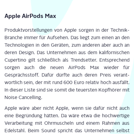
Apple Air­Pods Max
Pro­dukt­vor­stel­lun­gen von Apple sor­gen in der Tech­nik-
Bran­che immer für Auf­se­hen.
Das liegt zum einen an den
Tech­no­lo­gien in den Gerä­ten, zum ande­ren aber auch an
deren Design. Das Unter­neh­men aus dem kali­for­ni­schen
Cup­er­ti­no gilt schließ­lich als Trend­set­ter. Ent­spre­chend
sor­gen auch die neu­en
Air­Pods
Max wie­der für
Gesprächs­stoff.
Dafür dürf­te auch der
en Preis
ver­ant­
wort­lich sein
, der mit rund 600 Euro rela­tiv hoch aus­fällt.
In die­ser Lis­te sind sie somit die teu­ers­ten Kopf­hö­rer mit
Noi­se
Can­cel­ling
.
Apple wäre aber nicht Apple, wenn sie dafür nicht auch
eine Begrün­dung hät­ten.
Da wäre etwa die hoch­wer­ti­ge
Ver­ar­bei­tung mit Ohr­mu­scheln und einem Rah­men aus
Edel­stahl. Beim Sound spricht
d
as Unter­neh­men selbst