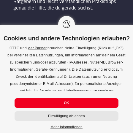
Ratgebern und leicht verständlichen Praxistipps
genau die Hilfe, die du gerade suchst.
Cookies und andere Technologien erlauben?
OTTO und
vier Partner
brauchen deine Einwilligung (Klick auf „OK”)
bei vereinzelten
Datennutzungen
, um Informationen auf deinem Gerät
KON­TAKT
zu speichern und/oder abzurufen (IP-Adresse, Nutzer-ID, Browser-
Informationen, Geräte-Kennungen). Die Datennutzung erfolgt zum
REDAK­TI­ON
Zweck der Identifikation auf Drittseiten (auch unter Nutzung
IMPRES­SUM
pseudonymisierter E-Mail-Adressen), für personalisierte Anzeigen
und Inhalte, Anzeigen- und Inhaltsmessungen sowie um
DATENSCHUTZ
Erkenntnisse über Zielgruppen und Produktentwicklungen zu
COOKIE-EINSTELLUNGEN
OK
gewinnen. Mehr Infos zur Einwilligung (inkl. Widerrufsmöglichkeit)
und zu Einstellungsmöglichkeiten gibt’s jederzeit
hier
. Mit Klick auf
Einwilligung ablehnen
den Button "Einwilligung ablehnen" kannst du deine Einwilligung
jederzeit ablehnen.
Mehr Informationen