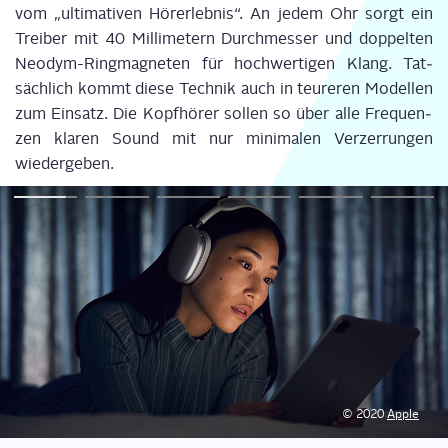
vom „ulti­ma­ti­ven Hör­erleb­nis“. An jedem Ohr sorgt ein
Trei­ber mit 40 Mil­li­me­tern Durch­mes­ser und dop­pel­ten
Neo­dym-Ring­ma­gne­ten für hoch­wer­ti­gen Klang. Tat­
säch­lich kommt die­se Tech­nik auch in teu­re­ren
Model­len
zum Ein­satz. Die Kopf­hö­rer sol­len so über alle Fre­quen­
zen kla­ren Sound mit nur mini­ma­len Ver­zer­run­gen
wiedergeben.
© 2020
Apple