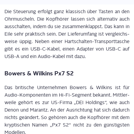
Die Steue­rung erfolgt ganz klas­sisch über Tas­ten an den
Ohr­mu­scheln. Die Kopf­hö­rer las­sen sich alter­na­tiv auch
aus­schal­ten, indem du sie zusam­men­klappst. Das kann in
Eile sehr
prak­tisch sein. Der Lie­fer­um­fang ist ver­gleichs­
wei­se üppig. Neben einer Hart­schal­ten-Trans­port­ta­sche
gibt es ein USB-C-Kabel, einen Adap­ter von USB‑C auf
USB‑A und ein Audio-Kabel mit dazu.
Bowers & Wil­kins Px7 S2
Das bri­ti­sche Unter­neh­men Bowers & Wil­kins ist für
Audio-Kom­po­nen­ten im Hi-Fi-Seg­ment bekannt. Mitt­ler­
wei­le gehört es zur US-Fir­ma „DEI Hol­dings“, wie auch
Denon und Marantz. An der Aus­rich­tung hat sich dadurch
nichts geän­dert. So gehö­ren auch die Kopf­hö­rer mit dem
kryp­ti­schen Namen „Px7 S2“ nicht zu den güns­tigs­ten
Modellen.