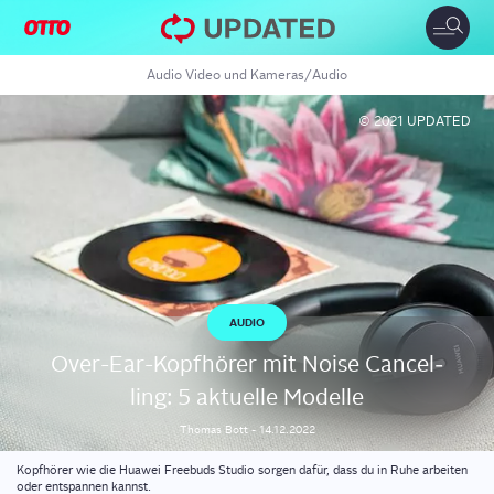
Toggle
naviga
Audio Video und Kameras
/
Audio
© 2021 UPDATED
AUDIO
Over-Ear-Kopf­hö­rer mit Noi­se Can­cel­
ling: 5 aktu­el­le Modelle
Thomas
Bott
-
14.12.2022
Kopfhörer wie die Huawei Freebuds Studio sorgen dafür, dass du in Ruhe arbeiten
oder entspannen kannst.