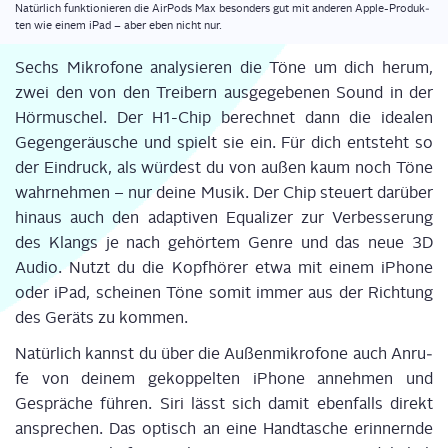
Natür­lich funk­tio­nie­ren die Air­Pods Max beson­ders gut mit ande­ren Apple-Pro­duk­
ten wie einem iPad – aber eben nicht nur.
Sechs Mikro­fo­ne ana­ly­sie­ren die Töne um dich her­um,
zwei den von den Trei­bern aus­ge­ge­be­nen Sound in der
Hör­mu­schel. Der H1-Chip berech­net dann die idea­len
Gegen­ge­räu­sche und spielt sie ein. Für dich ent­steht so
der Ein­druck, als wür­dest du von außen kaum noch Töne
wahr­neh­men – nur dei­ne Musik. Der Chip steu­ert
dar­über
hin­aus
auch den adap­ti­ven Equa­li­zer zur Ver­bes­se­rung
des Klangs je nach gehör­tem Gen­re und das neue 3D
Audio. Nutzt du die Kopf­hö­rer etwa mit einem iPho­ne
oder iPad, schei­nen Töne somit immer aus der Rich­tung
des Geräts zu kommen.
Natür­lich kannst du über die Außen­mi­kro­fo­ne auch Anru­
fe von dei­nem gekop­pel­ten iPho­ne anneh­men und
Gesprä­che füh­ren. Siri lässt sich damit
eben­falls
direkt
anspre­chen. Das optisch an eine Hand­ta­sche erin­nern­de