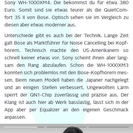
Sony WH-1000XM4. Die bekommst du für etwa 380
Euro. Somit sind sie etwas teu­rer als die
Quiet­Com­
fort
35 II von Bose. Optisch sehen sie im Ver­gleich zu
die­sen aber etwas moder­ner aus.
Unter­schie­de gibt es auch bei der Tech­nik. Lan­ge Zeit
galt Bose als Markt­füh­rer für Noi­se
Can­cel­ling
bei Kopf­
hö­rern. Tech­nisch mach­te den US-Ame­ri­ka­nern so
schnell kei­ner etwas vor. Sony scheint ihnen aber lang­
sam den Rang abzu­lau­fen. Schon die WH-1000XM3
konn­ten sich pro­blem­los mit den Bose-Kopf­hö­rern mes­
sen. Beim neu­en Modell haben die Japa­ner nach­ge­legt
und an eini­gen Stel­len ver­bes­sert. Unge­woll­ten Lärm
sperrt der QN1-Chip
zuver­läs­sig und prä­zi­se aus. Der
Klang ist auch hier ab Werk
bass­las­tig
, lässt sich in der
App aber per Equa­li­zer an den eige­nen Geschmack
anpassen.