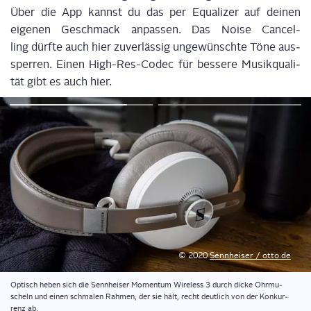
Über die App kannst du das per Equa­li­zer auf dei­nen
eige­nen Geschmack anpas­sen. Das Noi­se
Can­cel­
ling
dürf­te auch hier zuver­läs­sig
unge­wünsch­te
Töne aus­
sper­ren. Einen High-Res-Codec für bes­se­re Musik­qua­li­
tät gibt es auch hier.
© 2020
Senn­hei­ser / otto.de
Optisch heben sich die Senn­hei­ser Momen­tum Wire­less 3 durch dicke Ohr­mu­
scheln und einen schma­len Rah­men, der sie hält, recht deut­lich von der Kon­kur­
renz ab.