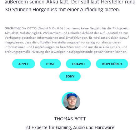
außer­dem sei­nen Akku lädt. Der soll laut Her­stel­ler rund
30 Stun­den Hör­ge­nuss mit einer Auf­la­dung bieten.
Disclaimer
Die OTTO (GmbH & Co KG) übernimmt keine Gewähr für die Richtigkeit,
Aktualität, Vollständigkeit, Wirksamkeit und Unbedenklichkeit der auf updated.de zur
Verfügung gestellten Informationen und Empfehlungen. Es wird ausdrücklich darauf
hingewiesen, dass die offiziellen Herstellervorgaben vorrangig vor allen anderen
Informationen und Empfehlungen zu beachten sind und nur diese eine sichere und
ordnungsgemäße Nutzung der jeweiligen Kaufgegenstände gewährleisten können.
APPLE
BOSE
HUAWEI
KOPFHÖRER
SONY
THOMAS BOTT
ist Experte für Gaming, Audio und Hardware