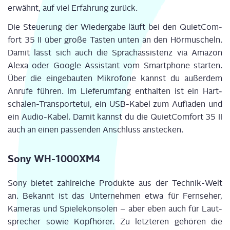
erwähnt, auf viel Erfah­rung zurück.
Die Steue­rung der Wie­der­ga­be läuft bei den
Quiet­Com­
fort
35 II über gro­ße Tas­ten unten an den Hör­mu­scheln.
Damit lässt sich auch die Sprach­as­sis­tenz via Ama­zon
Ale­xa oder Goog­le
Assistant
vom Smart­phone star­ten.
Über die ein­ge­bau­ten Mikro­fo­ne kannst du außer­dem
Anru­fe füh­ren. Im Lie­fer­um­fang ent­hal­ten ist ein Hart­
scha­len-Trans­por­t­etui, ein USB-Kabel zum Auf­la­den und
ein Audi
o
-Kabel. Damit kannst du die
Quiet­Com­fort
35 II
auch an einen pas­sen­den Anschluss anstecken.
Sony WH-1000XM4
Sony bie­tet zahl­rei­che Pro­duk­te aus der Tech­nik-Welt
an.
Bekannt ist das Unter­neh­men etwa für Fern­se­her,
Kame­ras und Spie­le­kon­so­len – aber eben auch für Laut­
spre­cher sowie Kopf­hö­rer. Zu letz­te­ren gehö­ren die