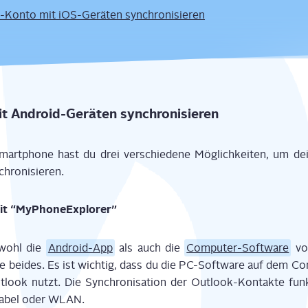
-Kon­to mit iOS-Gerä­ten synchronisieren
it Android-Gerä­ten synchronisieren
t­phone hast du drei ver­schie­de­ne Mög­lich­kei­ten, um dei
chronisieren.
 mit “MyPho­ne­Ex­plo­rer”
owohl die
Android-App
als auch die
Com­pu­ter-Soft­ware
von
e­re bei­des. Es ist wich­tig, dass du die PC-Soft­ware auf dem Com­
ook nutzt. Die Syn­chro­ni­sa­ti­on der Out­look-Kon­tak­te funk
Kabel oder WLAN.