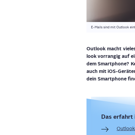
E-Mails sind mit Outlook ein
Out­look macht vie­le
look vor­ran­gig auf
dem Smart­phone? Kei
auch mit iOS-Gerä­ten
dein Smart­phone fin
Das erfahrt 
Out­look