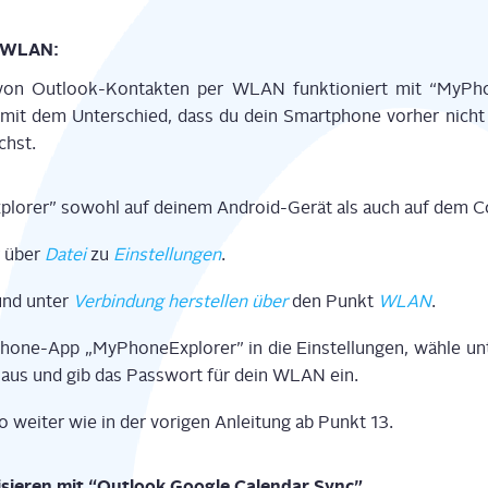
er WLAN:
on von Out­look-Kon­tak­ten per WLAN funk­tio­niert mit “MyPho­
it dem Unter­schied, dass du dein Smart­phone vor­her nicht i
chst.
x­plo­rer” sowohl auf dei­nem Android-Gerät als auch auf dem 
r über
Datei
zu
Ein­stel­lun­gen
.
und unter
Ver­bin­dung her­stel­len über
den Punkt
WLAN
.
one-App „MyPho­ne­Ex­plo­rer” in die Ein­stel­lun­gen, wäh­le u
us und gib das Pass­wort für dein WLAN ein.
 wei­ter wie in der vori­gen Anlei­tung ab Punkt 13.
ni­sie­ren mit “Out­look Goog­le Calen­dar Sync”