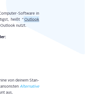
Com­pu­ter-Soft­ware in
igst, heißt “
Out­look
 Out­look nutzt.
der:
­mi­ne von dei­nem Stan­
 ansons­ten
Alter­na­ti­ve
nt aus.