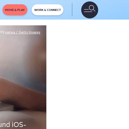
MOVE & PLAY
WORK & CONNECT
019
oatwa / Getty Images
 und iOS-