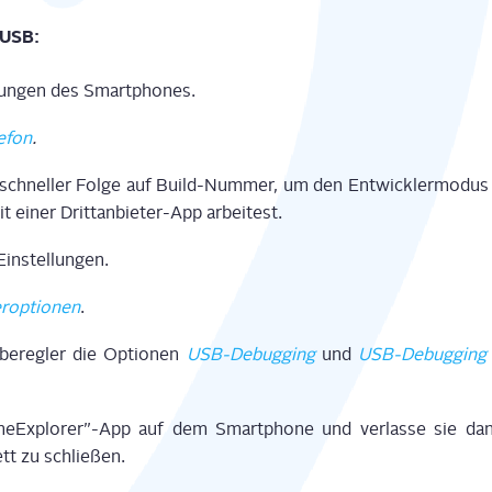
r USB:
­lun­gen des Smartphones.
e­fon
.
 schnel­ler Fol­ge auf Build-Num­mer, um den Ent­wick­ler­mo­dus z
t einer Dritt­an­bie­ter-App arbeitest.
Einstellungen.
r­op­tio­nen
.
­be­reg­ler die Optio­nen
USB-Debug­ging
und
USB-Debug­ging 
eExplorer”-App auf dem Smart­phone und ver­las­se sie dan
tt zu schließen.