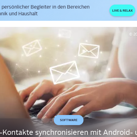
 persönlicher Begleiter in den Bereichen
LIVE & RELAX
nik und Haushalt
© 2
SOFTWARE
-Kon­tak­te syn­chro­ni­sie­ren mit Android-