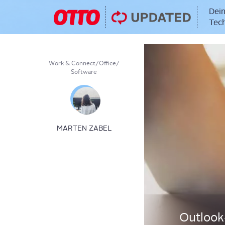
Dein
Tech
Work & Connect
/
Office
/
Software
MARTEN ZABEL
Out­look