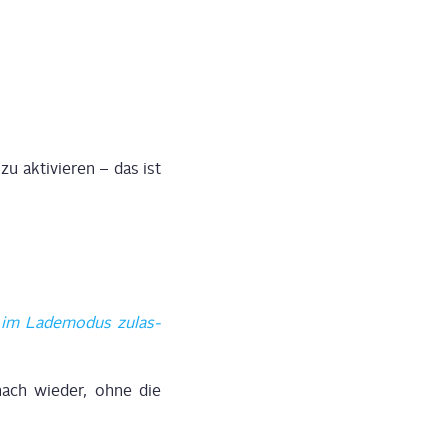
u akti­vie­ren – das ist
im Lade­mo­dus zulas­
ach wie­der, ohne die