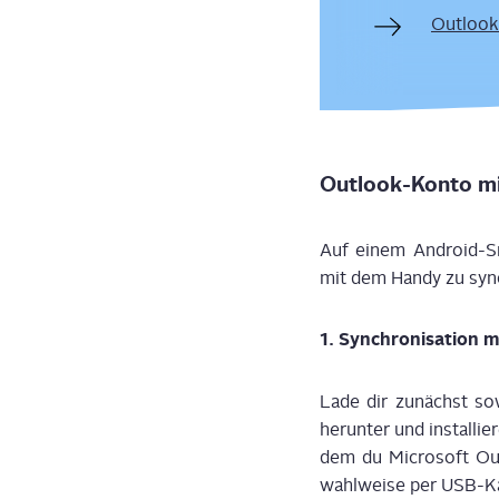
Out­look
Out­look-Kon­to m
Auf einem Android-Smar
mit dem Han­dy zu syn
1. Syn­chro­ni­sa­ti­on
Lade dir zunächst s
her­un­ter und instal­li
dem du Micro­soft Out­l
wahl­wei­se per USB-