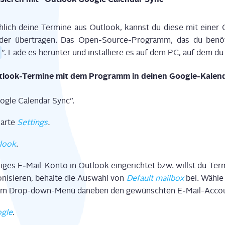
­lich dei­ne Ter­mi­ne aus Out­look, kannst du die­se mit einer 
­der über­tra­gen. Das Open-Source-Pro­gramm, das du benö­t
”. Lade es her­un­ter und instal­lie­re es auf dem PC, auf dem du
t­look-Ter­mi­ne mit dem Pro­gramm in dei­nen Google-Kalen
og­le Calen­dar Sync”.
kar­te
Set­tings
.
­look
.
i­ges E‑Mail-Kon­to in Out­look ein­ge­rich­tet bzw. willst du Ter
ni­sie­ren, behal­te die Aus­wahl von
Default mail­box
bei. Wäh­le
im Drop-down-Menü dane­ben den gewünsch­ten E‑Mail-Accou
g­le
.