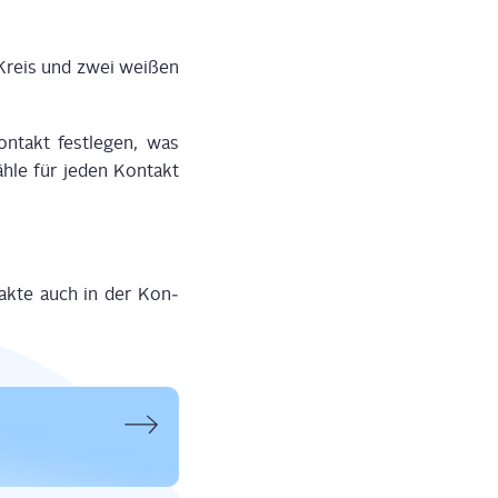
 Kreis und zwei wei­ßen
­takt fest­le­gen, was
h­le für jeden Kon­takt
­tak­te auch in der Kon­