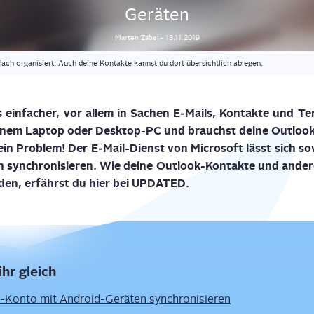
Geräten
Marten
Zabel
-
13.11.2019
fach organisiert. Auch deine Kontakte kannst du dort übersichtlich ablegen.
s ein­fa­cher, vor allem in Sachen E‑Mails, Kon­tak­te und Te
 einem Lap­top oder Desk­top-PC und brauchst dei­ne Out­lo
n Pro­blem! Der E‑Mail-Dienst von Micro­soft lässt sich so
 syn­chro­ni­sie­ren. Wie dei­ne Out­look-Kon­tak­te und and
­den, erfährst du hier bei UPDATED.
ihr gleich
-Kon­to mit Android-Gerä­ten synchronisieren