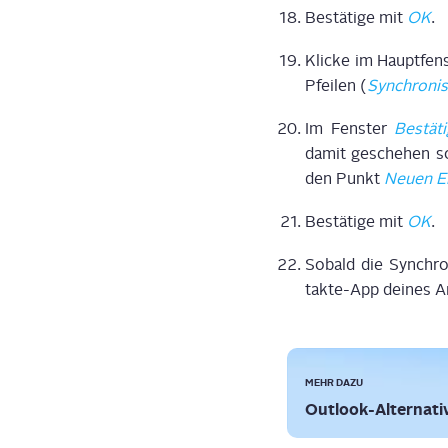
Bestä­ti­ge mit
OK
.
Kli­cke im Haupt­fen
Pfei­len (
Syn­chro­ni­
Im Fens­ter
Bestä­ti
damit gesche­hen so
den Punkt
Neu­en Ei
Bestä­ti­ge mit
OK
.
Sobald die Syn­chro­
tak­te-App dei­nes
MEHR DAZU
Out­look-Alter­na­ti