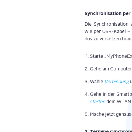
Syn­chro­ni­sa­ti­on p
Die Syn­chro­ni­sa­ti­
wie per USB-Kabel – m
dus zu ver­set­zen brau
Star­te „MyPho­ne­E
Gehe am Com­pu­te
Wäh­le
Ver­bin­dung
Gehe in der Smart­ph
star­ten
dein WLAN a
Mache jetzt genau­so
2. Ter­mi­ne syn­chro­