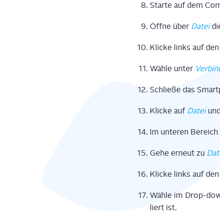
Star­te auf dem Com­
Öff­ne über
Datei
d
Kli­cke links auf d
Wäh­le unter
Ver­bin
Schlie­ße das Smar
Kli­cke auf
Datei
und
Im unte­ren Bereich 
Gehe erneut zu
Dat
Kli­cke links auf d
Wäh­le im Drop-d
liert ist.