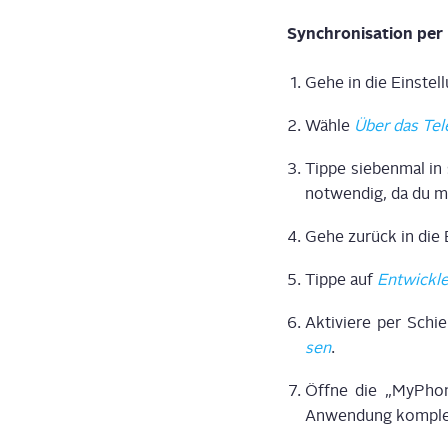
Syn­chro­ni­sa­ti­on pe
Gehe in die Ein­stel
Wäh­le
Über das Tel
Tip­pe sie­ben­mal in
not­wen­dig, da du mi
Gehe zurück in die 
Tip­pe auf
Ent­wick­le
Akti­vie­re per Schie
sen
.
Öff­ne die „MyPhon
Anwen­dung kom­ple