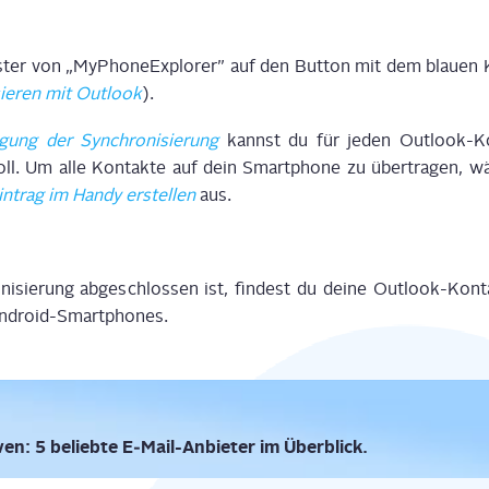
s­ter von „MyPho­ne­Ex­plo­rer” auf den But­ton mit dem blau­en
sie­ren mit Out­look
).
­gung der Syn­chro­ni­sie­rung
kannst du für jeden Out­look-Kon
ll. Um alle Kon­tak­te auf dein Smart­phone zu über­tra­gen, wä
n­trag im Han­dy erstel­len
aus.
ni­sie­rung abge­schlos­sen ist, fin­dest du dei­ne Out­look-Kon
 Android-Smartphones.
­ven: 5 belieb­te E‑Mail-Anbie­ter im Überblick.