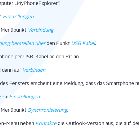
pu­ter „MyPho­ne­Ex­plo­rer”.
ie
Ein­stel­lun­gen
.
en Menü­punkt
Ver­bin­dung
.
­dung her­stel­len über
den Punkt
USB Kabel
.
t­phone per USB-Kabel an den PC an.
 dann auf
Ver­bin­den
.
des Fens­ters erscheint eine Mel­dung, dass das Smart­phone nu
ei
>
Ein­stel­lun­gen
.
en Menü­punkt
Syn­chro­ni­sie­rung
.
own-Menü neben
Kon­tak­te
die Out­look-Ver­si­on aus, die auf de