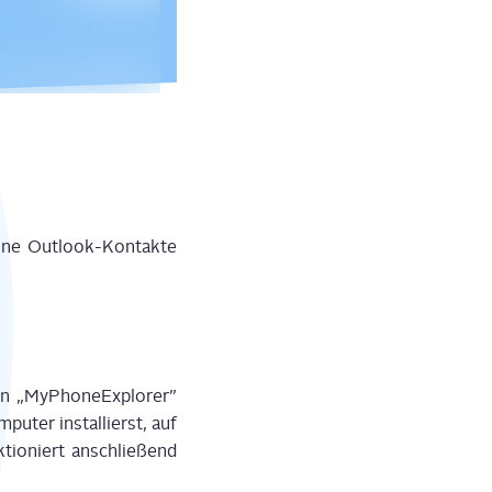
­ne Out­look-Kon­tak­te
 „MyPho­ne­Ex­plo­rer”
pu­ter instal­lierst, auf
­tio­niert anschlie­ßend