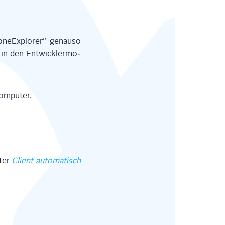
ne­Ex­plo­rer” genau­so
n den Ent­wick­ler­mo­
Computer.
nter
Cli­ent auto­ma­tisch