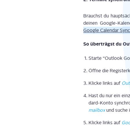
Brauchst du haupt­säch
dei­nen Goog­le-Kalen
Goog­le Calen­dar Sync
So über­trägst du Ou
Star­te “Out­look Go
Öff­ne die Regis­ter­
Kli­cke links auf
Out
Hast du nur ein ein­z
dard-Kon­to syn­chro­
mail­box
und suche 
Kli­cke links auf
Goo