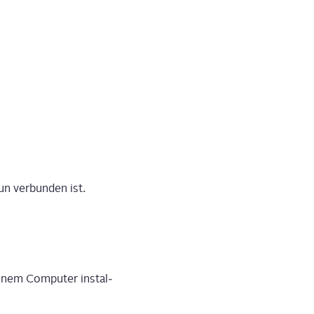
n ver­bun­den ist.
i­nem Com­pu­ter instal­