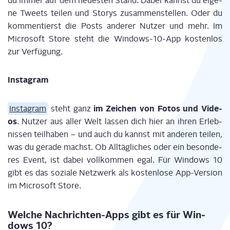
du immer auf dem neu­es­ten Stand. Dabei kannst du eige­
ne Tweets tei­len und Sto­rys zusam­men­stel­len. Oder du
kom­men­tierst die Posts ande­rer Nut­zer und mehr. Im
Micro­soft Store steht die Win­dows-10-App kos­ten­los
zur Verfügung.
Insta­gram
im Zei­chen von Fotos und Vide­
Insta­gram
steht ganz
os
. Nut­zer aus aller Welt las­sen dich hier an ihren Erleb­
nis­sen teil­ha­ben – und auch du kannst mit ande­ren tei­len,
was du gera­de machst. Ob All­täg­li­ches oder ein beson­de­
res Event, ist dabei voll­kom­men egal. Für Win­dows 10
gibt es das sozia­le Netz­werk als kos­ten­lo­se App-Ver­si­on
im Micro­soft Store.
Wel­che Nach­rich­ten-Apps gibt es für Win­
dows 10?