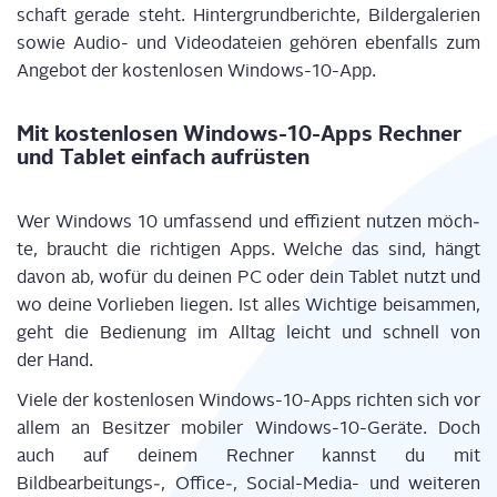
schaft gera­de steht. Hin­ter­grund­be­rich­te, Bil­der­ga­le­rien
sowie Audio- und Video­da­tei­en gehö­ren eben­falls zum
Ange­bot der kos­ten­lo­sen Windows-10-App.
Mit kos­ten­lo­sen Win­dows-10-Apps Rech­ner
und Tablet ein­fach aufrüsten
Wer Win­dows 10 umfas­send und effi­zi­ent nut­zen möch­
te, braucht die rich­ti­gen Apps. Wel­che das sind, hängt
davon ab, wofür du dei­nen PC oder dein Tablet nutzt und
wo dei­ne Vor­lie­ben lie­gen. Ist alles Wich­ti­ge bei­sam­men,
geht die Bedie­nung im All­tag leicht und schnell von
der Hand.
Vie­le der kos­ten­lo­sen Win­dows-10-Apps rich­ten sich vor
allem an Besit­zer mobi­ler Win­dows-10-Gerä­te. Doch
auch auf dei­nem Rech­ner kannst du mit
Bildbearbeitungs‑, Office‑, Social-Media- und wei­te­ren