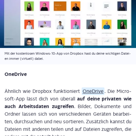
© 2020
Drop­box / Micro­soft Store
Mit der kos­ten­lo­sen Win­dows-10-App von Drop­box hast du dei­ne wich­ti­gen Datei­
en immer (vir­tu­ell) dabei.
One­Dri­ve
Ähn­lich wie Drop­box funk­tio­niert
One­Dri­ve
. Die Micro­
auf dei­ne pri­va­ten wie
soft-App lässt dich von über­all
auch Arbeits­da­ten zugrei­fen
. Bil­der, Doku­men­te und
Ord­ner las­sen sich von ver­schie­de­nen Gerä­ten bear­bei­
ten, durch­su­chen und neu sor­tie­ren. Zusätz­lich kannst du
Datei­en mit ande­ren tei­len und auf Datei­en zugrei­fen, die