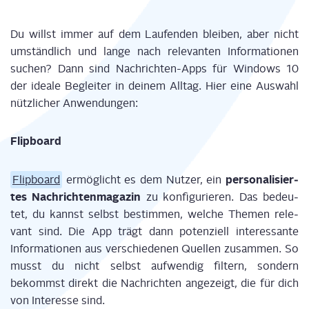
Du willst immer auf dem Lau­fen­den blei­ben, aber nicht
umständ­lich und lan­ge nach rele­van­ten Infor­ma­tio­nen
suchen? Dann sind Nach­rich­ten-Apps für Win­dows 10
der idea­le Beglei­ter in dei­nem All­tag. Hier eine Aus­wahl
nütz­li­cher Anwendungen:
Flip­board
per­so­na­li­sier­
Flip­board
ermög­licht es dem Nut­zer, ein
tes Nach­rich­ten­ma­ga­zin
zu kon­fi­gu­rie­ren. Das bedeu­
tet, du kannst selbst bestim­men, wel­che The­men rele­
vant sind. Die App trägt dann poten­zi­ell inter­es­san­te
Infor­ma­tio­nen aus ver­schie­de­nen Quel­len zusam­men. So
musst du nicht selbst auf­wen­dig fil­tern, son­dern
bekommst direkt die Nach­rich­ten ange­zeigt, die für dich
von Inter­es­se sind.