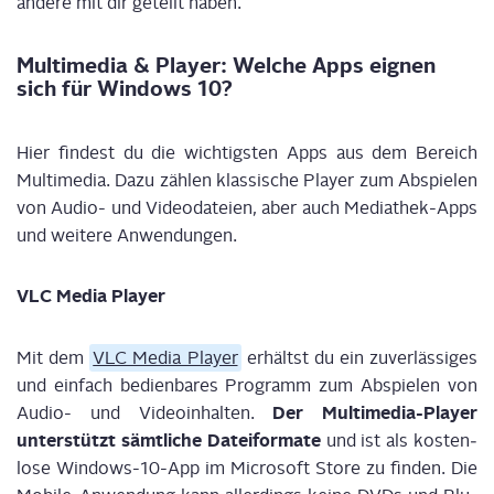
ande­re mit dir geteilt haben.
Mul­ti­me­dia & Play­er: Wel­che Apps eig­nen
sich für Win­dows 10?
Hier fin­dest du die wich­tigs­ten Apps aus dem Bereich
Mul­ti­me­dia. Dazu zäh­len klas­si­sche Play­er zum Abspie­len
von Audio- und Video­da­tei­en, aber auch Media­thek-Apps
und wei­te­re Anwendungen.
VLC Media Player
Mit dem
VLC Media Play­er
erhältst du ein zuver­läs­si­ges
und ein­fach bedien­ba­res Pro­gramm zum Abspie­len von
Der Mul­ti­me­dia-Play­er
Audio- und Video­in­hal­ten.
unter­stützt sämt­li­che Datei­for­ma­te
und ist als kos­ten­
lo­se Win­dows-10-App im Micro­soft Store zu fin­den. Die