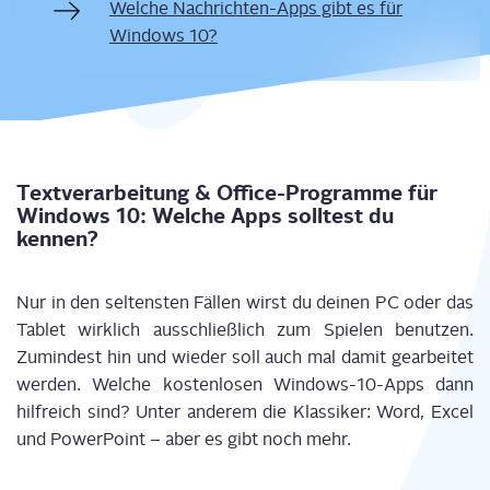
Wel­che Nach­rich­ten-Apps gibt es für
Win­dows 10?
Text­ver­ar­bei­tung & Office-Pro­gram­me für
Win­dows 10: Wel­che Apps soll­test du
kennen?
Nur in den sel­tens­ten Fäl­len wirst du dei­nen PC oder das
Tablet wirk­lich aus­schließ­lich zum Spie­len benut­zen.
Zumin­dest hin und wie­der soll auch mal damit gear­bei­tet
wer­den. Wel­che kos­ten­lo­sen Win­dows-10-Apps dann
hilf­reich sind? Unter ande­rem die Klas­si­ker: Word, Excel
und Power­Point – aber es gibt noch mehr.