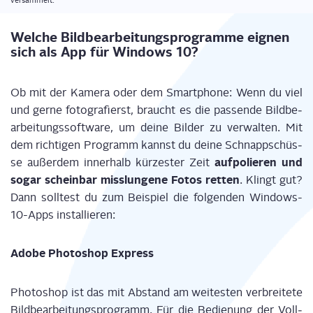
versammelt.
Wel­che Bild­be­ar­bei­tungs­pro­gram­me eig­nen
sich als App für Win­dows 10?
Ob mit der Kame­ra oder dem Smart­phone: Wenn du viel
und ger­ne foto­gra­fierst, braucht es die pas­sen­de Bild­be­
ar­bei­tungs­soft­ware, um dei­ne Bil­der zu ver­wal­ten. Mit
dem rich­ti­gen Pro­gramm kannst du dei­ne Schnapp­schüs­
auf­po­lie­ren und
se außer­dem inner­halb kür­zes­ter Zeit
sogar schein­bar miss­lun­ge­ne Fotos ret­ten
. Klingt gut?
Dann soll­test du zum Bei­spiel die fol­gen­den Win­dows-
10-Apps installieren:
Ado­be Pho­to­shop Express
Pho­to­shop ist das mit Abstand am wei­tes­ten ver­brei­te­te
Bild­be­ar­bei­tungs­pro­gramm. Für die Bedie­nung der Voll­