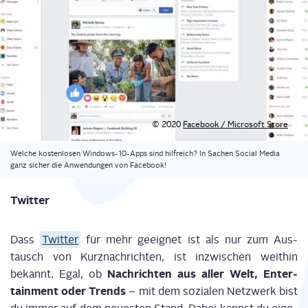
© 2020
Face­book / Micro­soft Store
Wel­che kos­ten­lo­sen Win­dows-10-Apps sind hilf­reich? In Sachen Social Media
ganz sicher die Anwen­dun­gen von Facebook!
Twit­ter
Dass
Twit­ter
für mehr geeig­net ist als nur zum Aus­
tausch von Kurz­nach­rich­ten, ist inzwi­schen weit­hin
Nach­rich­ten aus aller Welt, Enter­
bekannt. Egal, ob
tain­ment oder Trends
– mit dem sozia­len Netz­werk bist