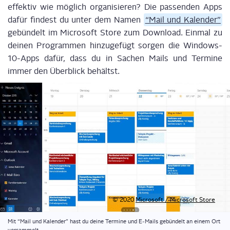
effek­tiv wie mög­lich orga­ni­sie­ren? Die pas­sen­den Apps
dafür fin­dest du unter dem Namen
“Mail und Kalen­der”
gebün­delt im Micro­soft Store zum Down­load. Ein­mal zu
dei­nen Pro­gram­men hin­zu­ge­fügt sor­gen die Win­dows-
10-Apps dafür, dass du in Sachen Mails und Ter­mi­ne
immer den Über­blick behältst.
© 2020
Micro­soft / Micro­soft Store
Mit “Mail und Kalen­der” hast du dei­ne Ter­mi­ne und E‑Mails gebün­delt an einem Ort