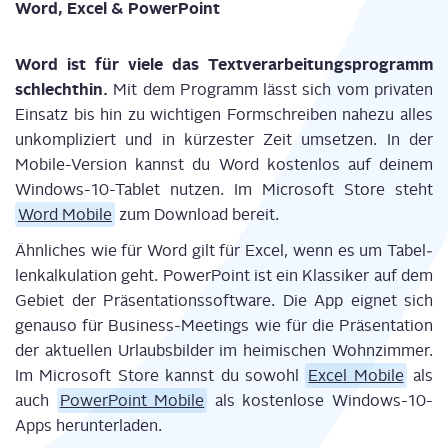
Word, Excel & PowerPoint
Word
ist für vie­le das Text­ver­ar­bei­tungs­pro­gramm
schlecht­hin.
Mit dem Pro­gramm lässt sich vom pri­va­ten
Ein­satz bis hin zu wich­ti­gen Form­schrei­ben nahe­zu alles
unkom­pli­ziert und in kür­zes­ter Zeit umset­zen. In der
Mobi­le-Ver­si­on kannst du Word kos­ten­los auf dei­nem
Win­dows-10-Tablet nut­zen. Im Micro­soft Store steht
Word Mobi­le
zum Down­load bereit.
Ähn­li­ches wie für Word gilt für Excel, wenn es um Tabel­
len­kal­ku­la­ti­on geht. Power­Point ist ein Klas­si­ker auf dem
Gebiet der Prä­sen­ta­ti­ons­soft­ware. Die App eig­net sich
genau­so für Busi­ness-Mee­tings wie für die Prä­sen­ta­ti­on
der aktu­el­len Urlaubs­bil­der im hei­mi­schen Wohn­zim­mer.
Im Micro­soft Store kannst du sowohl
Excel Mobi­le
als
auch
Power­Point Mobi­le
als kos­ten­lo­se Win­dows-10-
Apps herunterladen.