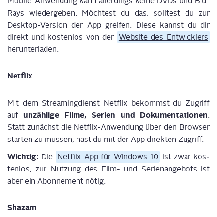
Mobi­le-Anwen­dung kann aller­dings kei­ne DVDs und Blu-
Rays wie­der­ge­ben. Möch­test du das, soll­test du zur
Desk­top-Ver­si­on der App grei­fen. Die­se kannst du dir
direkt und kos­ten­los von der
Web­site des Ent­wick­lers
herunterladen.
Net­flix
Mit dem Strea­ming­dienst Net­flix bekommst du Zugriff
unzäh­li­ge Fil­me, Seri­en und Doku­men­ta­tio­nen
auf
.
Statt zunächst die Net­flix-Anwen­dung über den Brow­ser
star­ten zu müs­sen, hast du mit der App direk­ten Zugriff.
Wich­tig:
Die
Net­flix-App für Win­dows 10
ist zwar kos­
ten­los, zur Nut­zung des Film- und Seri­en­an­ge­bots ist
aber ein Abon­ne­ment nötig.
Shazam