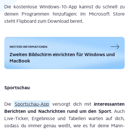
Die kos­ten­lo­se Win­dows-10-App kannst du schnell zu
dei­nen Pro­gram­men hin­zu­fü­gen: Im Micro­soft Store
steht Flip­board zum Down­load bereit.
WEI­TE­RE INFORMATIONEN
Zwei­ten Bild­schirm ein­rich­ten für Win­dows und
MacBook
Sport­schau
inter­es­san­ten
Die
Sport­schau-App
ver­sorgt dich mit
Berich­ten und Nach­rich­ten rund um den Sport
. Auch
Live-Ticker, Ergeb­nis­se und Tabel­len war­ten auf dich,
sodass du immer genau weißt, wie es für dei­ne Mann­