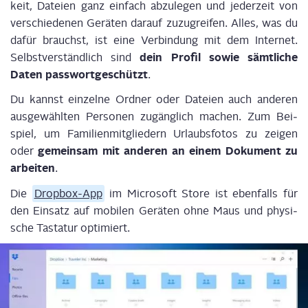
keit, Datei­en ganz ein­fach abzu­le­gen und jeder­zeit von
ver­schie­de­nen Gerä­ten dar­auf zuzu­grei­fen. Alles, was du
dafür brauchst, ist eine Ver­bin­dung mit dem Inter­net.
dein Pro­fil sowie sämt­li­che
Selbst­ver­ständ­lich sind
Daten pass­wort­ge­schützt
.
Du kannst ein­zel­ne Ord­ner oder Datei­en auch ande­ren
aus­ge­wähl­ten Per­so­nen zugäng­lich machen. Zum Bei­
spiel, um Fami­li­en­mit­glie­dern Urlaubs­fo­tos zu zei­gen
gemein­sam mit ande­ren an einem Doku­ment zu
oder
arbei­ten
.
Die
Drop­box-App
im Micro­soft Store ist eben­falls für
den Ein­satz auf mobi­len Gerä­ten ohne Maus und phy­si­
sche Tas­ta­tur optimiert.