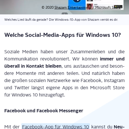
© 2020
Shazam Enter­tain­ment / Micro­soft Store
Wel­ches Lied läuft da gera­de? Die Win­dows-10-App von Shazam ver­rät es dir.
Wel­che Social-Media-Apps für Win­dows 10?
Sozia­le Medi­en haben unser Zusam­men­le­ben und die
immer und
Kom­mu­ni­ka­ti­on revo­lu­tio­niert. Wir kön­nen
über­all in Kon­takt blei­ben
, uns aus­tau­schen und beson­
de­re Momen­te mit ande­ren tei­len. Und natür­lich haben
die gro­ßen sozia­len Netz­wer­ke wie Face­book, Insta­gram
und Twit­ter längst eige­ne Apps in den Micro­soft Store
für Win­dows 10 hinzugefügt.
Face­book und Face­book Messenger
Neu­
Mit der
Face­book-App für Win­dows 10
kannst du