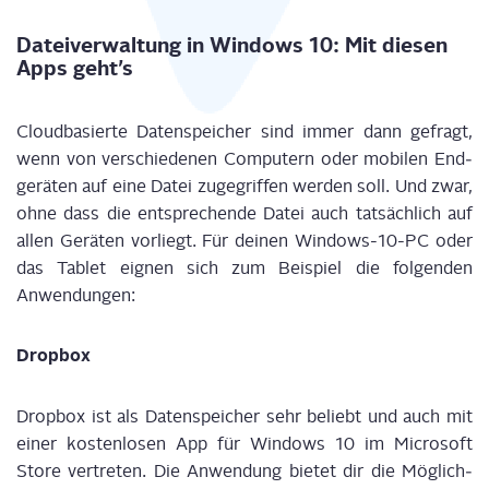
Datei­ver­wal­tung in Win­dows 10: Mit die­sen
Apps geht’s
Cloud­ba­sier­te Daten­spei­cher sind immer dann gefragt,
wenn von ver­schie­de­nen Com­pu­tern oder mobi­len End­
ge­rä­ten auf eine Datei zuge­grif­fen wer­den soll. Und zwar,
ohne dass die ent­spre­chen­de Datei auch tat­säch­lich auf
allen Gerä­ten vor­liegt. Für dei­nen Win­dows-10-PC oder
das Tablet eig­nen sich zum Bei­spiel die fol­gen­den
Anwendungen:
Drop­box
Drop­box ist als Daten­spei­cher sehr beliebt und auch mit
einer kos­ten­lo­sen App für Win­dows 10 im Micro­soft
Store ver­tre­ten. Die Anwen­dung bie­tet dir die Mög­lich­