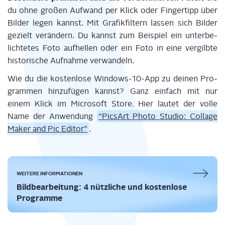
du ohne gro­ßen Auf­wand per Klick oder Fin­ger­tipp über
Bil­der legen kannst. Mit Gra­fik­fil­tern las­sen sich Bil­der
gezielt ver­än­dern. Du kannst zum Bei­spiel ein unter­be­
lich­te­tes Foto auf­hel­len oder ein Foto in eine ver­gilb­te
his­to­ri­sche Auf­nah­me verwandeln.
Wie du die kos­ten­lo­se Win­dows-10-App zu dei­nen Pro­
gram­men hin­zu­fü­gen kannst? Ganz ein­fach mit nur
einem Klick im Micro­soft Store. Hier lau­tet der vol­le
Name der Anwen­dung
“PicsArt Pho­to Stu­dio: Col­la­ge
Maker and Pic Edi­tor”
.
WEI­TE­RE INFORMATIONEN
Bild­be­ar­bei­tung: 4 nütz­li­che und kos­ten­lo­se
Programme