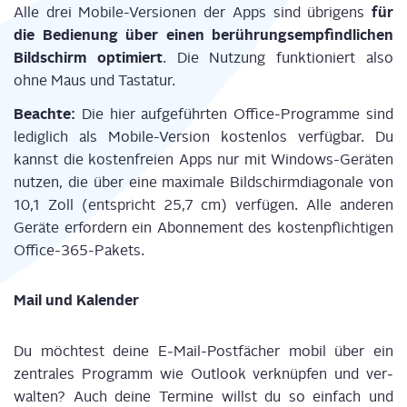
für
Alle drei Mobi­le-Ver­sio­nen der Apps sind übri­gens
die Bedie­nung über einen berüh­rungs­emp­find­li­chen
Bild­schirm opti­miert
. Die Nut­zung funk­tio­niert also
ohne Maus und Tastatur.
Beach­te:
Die hier auf­ge­führ­ten Office-Pro­gram­me sind
ledig­lich als Mobi­le-Ver­si­on kos­ten­los ver­füg­bar. Du
kannst die kos­ten­frei­en Apps nur mit Win­dows-Gerä­ten
nut­zen, die über eine maxi­ma­le Bild­schirm­dia­go­na­le von
10,1 Zoll (ent­spricht 25,7 cm) ver­fü­gen. Alle ande­ren
Gerä­te erfor­dern ein Abon­ne­ment des kos­ten­pflich­ti­gen
Office-365-Pakets.
Mail und Kalender
Du möch­test dei­ne E‑Mail-Post­fä­cher mobil über ein
zen­tra­les Pro­gramm wie Out­look ver­knüp­fen und ver­
wal­ten? Auch dei­ne Ter­mi­ne willst du so ein­fach und