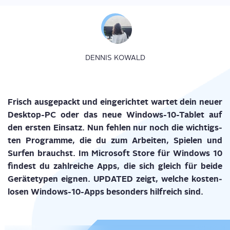
DENNIS KOWALD
Frisch aus­ge­packt und ein­ge­rich­tet war­tet dein neu­er
Desk­top-PC oder das neue Win­dows-10-Tablet auf
den ers­ten Ein­satz. Nun feh­len nur noch die wich­tigs­
ten Pro­gram­me, die du zum Arbei­ten, Spie­len und
Sur­fen brauchst. Im Micro­soft Store für Win­dows 10
fin­dest du zahl­rei­che Apps, die sich gleich für bei­de
Gerä­te­ty­pen eig­nen. UPDATED zeigt, wel­che kos­ten­
lo­sen Win­dows-10-Apps beson­ders hilf­reich sind.