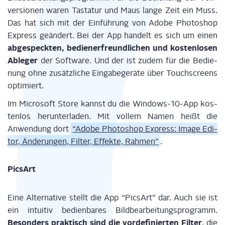
ver­sio­nen waren Tas­ta­tur und Maus lan­ge Zeit ein Muss.
Das hat sich mit der Ein­füh­rung von Ado­be Pho­to­shop
Express geän­dert. Bei der App han­delt es sich um einen
abge­speck­ten, bedie­ner­freund­li­chen und kos­ten­lo­sen
Able­ger
der Soft­ware. Und der ist zudem für die Bedie­
nung ohne zusätz­li­che Ein­ga­be­ge­rä­te über Touch­screens
optimiert.
Im Micro­soft Store kannst du die Win­dows-10-App kos­
ten­los her­un­ter­la­den. Mit vol­lem Namen heißt die
Anwen­dung dort
“Ado­be Pho­to­shop Express: Image Edi­
tor, Ände­run­gen, Fil­ter, Effek­te, Rah­men”
.
PicsArt
Eine Alter­na­ti­ve stellt die App “PicsArt” dar. Auch sie ist
ein intui­tiv bedien­ba­res Bild­be­ar­bei­tungs­pro­gramm.
Beson­ders prak­tisch sind die vor­de­fi­nier­ten Fil­ter
, die