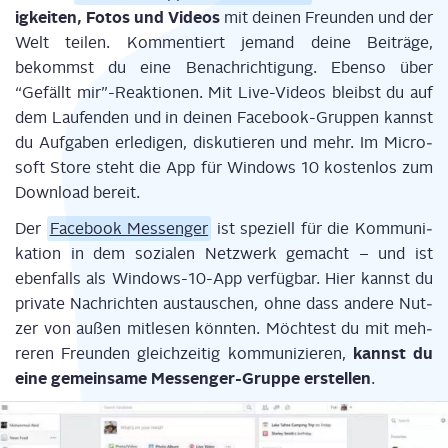
ig­kei­ten, Fotos und Vide­os
mit dei­nen Freun­den und der
Welt tei­len. Kom­men­tiert jemand dei­ne Bei­trä­ge,
bekommst du eine Benach­rich­ti­gung. Eben­so über
“Gefällt mir”-Reaktionen. Mit Live-Vide­os bleibst du auf
dem Lau­fen­den und in dei­nen Face­book-Grup­pen kannst
du Auf­ga­ben erle­di­gen, dis­ku­tie­ren und mehr. Im Micro­
soft Store steht die App für Win­dows 10 kos­ten­los zum
Down­load bereit.
Der
Face­book Mes­sen­ger
ist spe­zi­ell für die Kom­mu­ni­
ka­ti­on in dem sozia­len Netz­werk gemacht – und ist
eben­falls als Win­dows-10-App ver­füg­bar. Hier kannst du
pri­va­te Nach­rich­ten aus­tau­schen, ohne dass ande­re Nut­
zer von außen mit­le­sen könn­ten. Möch­test du mit meh­
kannst du
re­ren Freun­den gleich­zei­tig kom­mu­ni­zie­ren,
eine gemein­sa­me Mes­sen­ger-Grup­pe erstel­len
.