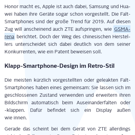
Honor macht es, Apple ist auch dabei, Sam­sung und Hua­
wei haben ihre Gerä­te sogar schon vor­ge­stellt. Die Falt-
Smart­phones sind der gro­ße Trend für 2019. Auf die­sen
Zug will anschei­nend auch ZTE auf­sprin­gen, wie
GSMA­
re­na
berich­tet. Doch der Weg des chi­ne­si­schen Her­stel­
lers unter­schei­det sich dabei deut­lich von dem sei­ner
Kon­kur­ren­ten, wie ein Patent bewei­sen soll.
Klapp-Smart­phone-Design im Retro-Stil
Die meis­ten kürz­lich vor­ge­stell­ten oder gele­ak­ten Falt-
Smart­phones haben eines gemein­sam: Sie las­sen sich im
geschlos­se­nen Zustand ver­wen­den und erwei­tern ihren
Bild­schirm auto­ma­tisch beim Aus­ein­an­der­fal­ten oder
‑klap­pen. Dafür befin­det sich ein Dis­play außen
wie innen.
Gera­de das scheint bei dem Gerät von ZTE aller­dings