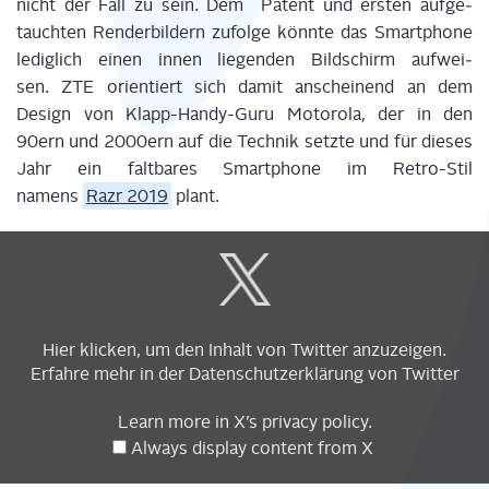
nicht der Fall zu sein. Dem Patent und ers­ten auf­ge­
tauch­ten Ren­der­bil­dern zufol­ge könn­te das Smart­phone
ledig­lich einen innen lie­gen­den Bild­schirm auf­wei­
sen. ZTE ori­en­tiert sich damit anschei­nend an dem
Design von Klapp-Han­dy-Guru Moto­ro­la, der in den
90ern und 2000ern auf die Tech­nik setz­te und für die­ses
Jahr ein falt­ba­res Smart­phone im Retro-Stil
namens
Razr 2019
plant.
Display
content
from
X
Hier kli­cken, um den Inhalt von Twit­ter anzuzeigen.
Erfah­re mehr in der
Daten­schutz­er­klä­rung
von Twitter
Learn more in
X’s pri­va­cy poli­cy
.
Always dis­play con­tent from X