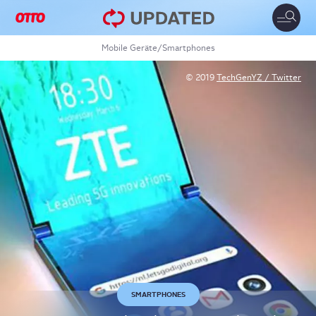
Toggle
naviga
Mobile Geräte
/
Smartphones
© 2019
TechGenYZ / Twitter
SMARTPHONES