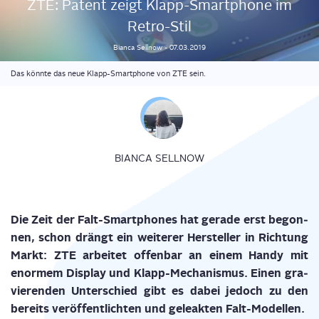
ZTE: Patent zeigt Klapp-Smart­phone im
Retro-Stil
Bianca
Sellnow
-
07.03.2019
Das könnte das neue Klapp-Smartphone von ZTE sein.
BIANCA SELLNOW
Die Zeit der Falt-Smart­phones hat gera­de erst begon­
nen, schon drängt ein wei­te­rer Her­stel­ler in Rich­tung
Markt: ZTE arbei­tet offen­bar an einem Han­dy mit
enor­mem Dis­play und Klapp-Mecha­nis­mus. Einen gra­
vie­ren­den Unter­schied gibt es dabei jedoch zu den
bereits ver­öf­fent­lich­ten und gele­ak­ten Falt-Modellen.