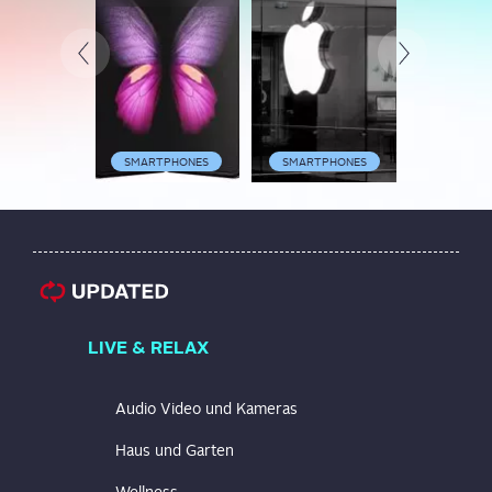
2020
SMARTPHONES
SMARTPHONES
SMARTP
LIVE & RELAX
Audio Video und Kameras
Haus und Garten