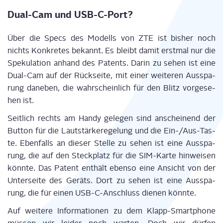
Dual-Cam und USB-C-Port?
Über die Specs des Modells von ZTE ist bis­her noch
nichts Kon­kre­tes bekannt. Es bleibt damit erst­mal nur die
Spe­ku­la­ti­on anhand des Patents. Dar­in zu sehen ist eine
Dual-Cam auf der Rück­sei­te, mit einer wei­te­ren Aus­spa­
rung dane­ben, die wahr­schein­lich für den Blitz vor­ge­se­
hen ist.
Seit­lich rechts am Han­dy gele­gen sind anschei­nend der
But­ton für die Laut­stär­ke­re­ge­lung und die Ein-/Aus-Tas­
te. Eben­falls an die­ser Stel­le zu sehen ist eine Aus­spa­
rung, die auf den Steck­platz für die SIM-Kar­te hin­wei­sen
könn­te. Das Patent ent­hält eben­so eine Ansicht von der
Unter­sei­te des Geräts. Dort zu sehen ist eine Aus­spa­
rung, die für einen USB-C-Anschluss die­nen könnte.
Auf wei­te­re Infor­ma­tio­nen zu dem Klapp-Smart­phone