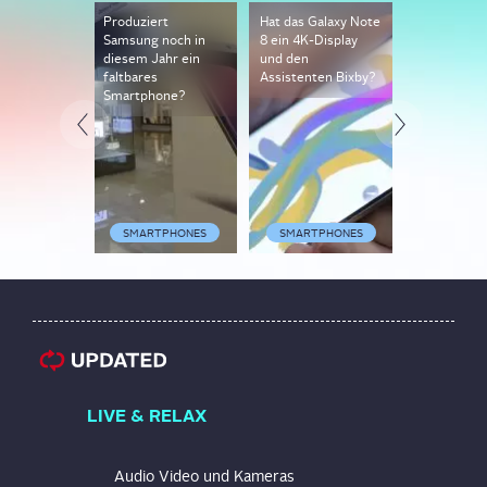
Produziert
Hat das Galaxy Note
Samsung: N
Samsung noch in
8 ein 4K-Display
Display-So
diesem Jahr ein
und den
kommt für 
faltbares
Assistenten Bixby?
S7-Modelle
Smartphone?
SMARTPHONES
SMARTPHONES
SMARTP
LIVE & RELAX
Audio Video und Kameras