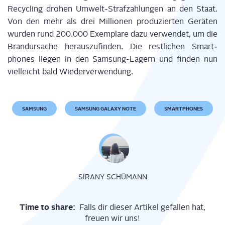
Recy­cling dro­hen Umwelt-Straf­zah­lun­gen an den Staat.
Von den mehr als drei Mil­lio­nen pro­du­zier­ten Gerä­ten
wur­den rund 200.000 Exem­pla­re dazu ver­wen­det, um die
Brand­ur­sa­che her­aus­zu­fin­den. Die rest­li­chen Smart­
phones lie­gen in den Sam­sung-Lagern und fin­den nun
viel­leicht bald Wiederverwendung.
SAMSUNG
SAMSUNG GALAXY NOTE
SMARTPHONES
SIRANY SCHÜMANN
Time to share:
Falls dir dieser Artikel gefallen hat,
freuen wir uns!