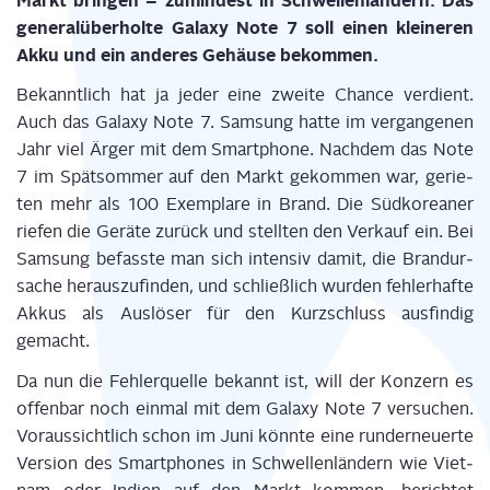
Markt brin­gen – zumin­dest in Schwel­len­län­dern. Das
gene­ral­über­hol­te Gala­xy Note 7 soll einen klei­ne­ren
Akku und ein ande­res Gehäu­se bekommen.
Bekannt­lich hat ja jeder eine zwei­te Chan­ce ver­dient.
Auch das Gala­xy Note 7. Sam­sung hat­te im ver­gan­ge­nen
Jahr viel Ärger mit dem Smart­phone. Nach­dem das Note
7 im Spät­som­mer auf den Markt gekom­men war, gerie­
ten mehr als 100 Exem­pla­re in Brand. Die Süd­ko­rea­ner
rie­fen die Gerä­te zurück und stell­ten den Ver­kauf ein. Bei
Sam­sung befass­te man sich inten­siv damit, die Brand­ur­
sa­che her­aus­zu­fin­den, und schließ­lich wur­den feh­ler­haf­te
Akkus als Aus­lö­ser für den Kurz­schluss aus­fin­dig
gemacht.
Da nun die Feh­ler­quel­le bekannt ist, will der Kon­zern es
offen­bar noch ein­mal mit dem Gala­xy Note 7 ver­su­chen.
Vor­aus­sicht­lich schon im Juni könn­te eine rund­erneu­er­te
Ver­si­on des Smart­phones in Schwel­len­län­dern wie Viet­