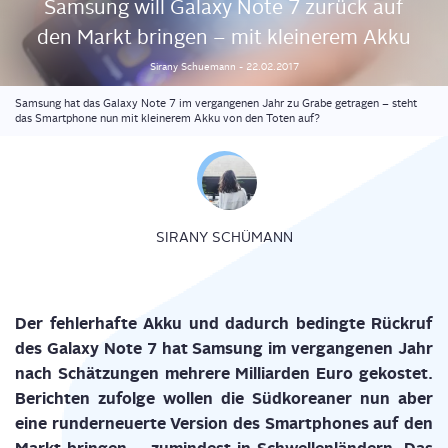
Sam­sung will Gala­xy Note 7 zurück auf
den Markt brin­gen – mit klei­ne­rem Akku
Sirany
Schuemann
-
22.02.2017
Samsung hat das Galaxy Note 7 im vergangenen Jahr zu Grabe getragen – steht
das Smartphone nun mit kleinerem Akku von den Toten auf?
SIRANY SCHÜMANN
Der feh­ler­haf­te Akku und dadurch beding­te Rück­ruf
des Gala­xy Note 7 hat Sam­sung im ver­gan­ge­nen Jahr
nach Schät­zun­gen meh­re­re Mil­li­ar­den Euro gekos­tet.
Berich­ten zufol­ge wol­len die Süd­ko­rea­ner nun aber
eine rund­erneu­er­te Ver­si­on des Smart­phones auf den