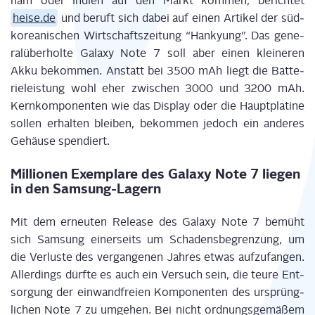
nam oder Indi­en auf den Markt kom­men, berich­tet
heise.de
und beruft sich dabei auf einen Arti­kel der süd­
ko­rea­ni­schen Wirt­schafts­zei­tung “Han­ky­ung”. Das gene­
ral­über­hol­te Gala­xy Note 7 soll aber einen klei­ne­ren
Akku bekom­men. Anstatt bei 3500 mAh liegt die Bat­te­
rie­leis­tung wohl eher zwi­schen 3000 und 3200 mAh.
Kern­kom­po­nen­ten wie das Dis­play oder die Haupt­pla­ti­ne
sol­len erhal­ten blei­ben, bekom­men jedoch ein ande­res
Gehäu­se spendiert.
Mil­lio­nen Exem­pla­re des Gala­xy Note 7 lie­gen
in den Samsung-Lagern
Mit dem erneu­ten Release des Gala­xy Note 7 bemüht
sich Sam­sung einer­seits um Scha­dens­be­gren­zung, um
die Ver­lus­te des ver­gan­ge­nen Jah­res etwas auf­zu­fan­gen.
Aller­dings dürf­te es auch ein Ver­such sein, die teu­re Ent­
sor­gung der ein­wand­frei­en Kom­po­nen­ten des ursprüng­
li­chen Note 7 zu umge­hen. Bei nicht ord­nungs­ge­mä­ßem