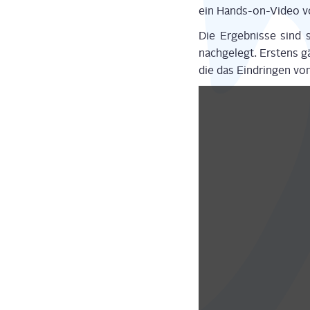
ein Hands-on-Video v
Die Ergeb­nis­se sind so
nach­ge­legt. Ers­tens 
die das Ein­drin­gen v
Display
"Samsung
Galaxy
Fold
Re-
do:
Everything
New!"
from
YouTube