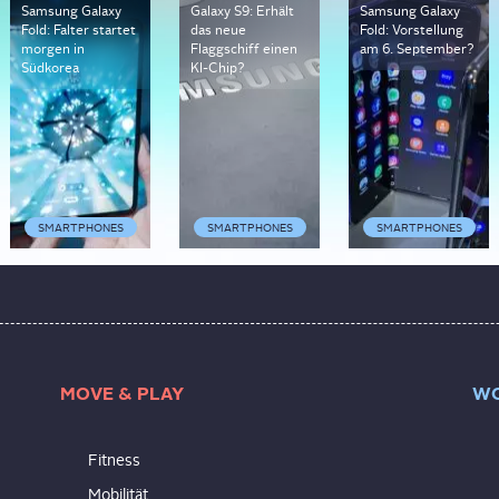
Samsung Galaxy
Galaxy S9: Erhält
Samsung Galaxy
Fold: Falter startet
das neue
Fold: Vorstellung
morgen in
Flaggschiff einen
am 6. September?
Südkorea
KI-Chip?
SMARTPHONES
SMARTPHONES
SMARTPHONES
MOVE & PLAY
WO
Fitness
Mobilität