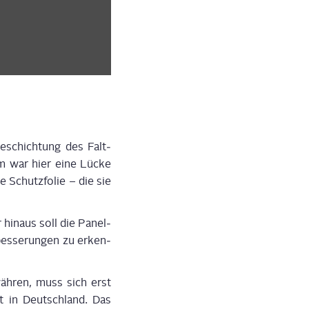
e­schich­tung des Falt­
m war hier eine Lücke
e Schutz­fo­lie – die sie
hin­aus soll die Panel­
bes­se­run­gen zu erken­
wäh­ren, muss sich erst
rt in Deutsch­land. Das