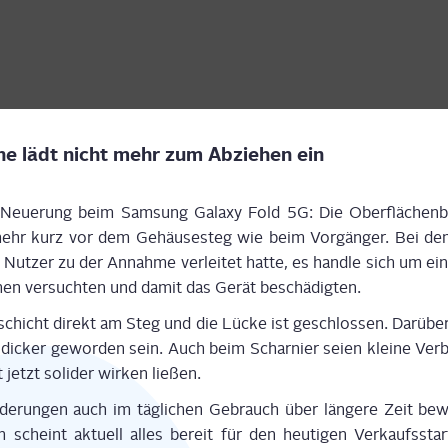
che lädt nicht mehr zum Abzie­hen ein
ge Neue­rung beim Sam­sung Gala­xy Fold 5G: Die Ober­flä­chen­b
ehr kurz vor dem Gehäu­se­steg wie beim Vor­gän­ger. Bei de
e Nut­zer zu der Annah­me ver­lei­tet hat­te, es hand­le sich um ein
­hen ver­such­ten und damit das Gerät beschädigten.
schicht direkt am Steg und die Lücke ist geschlos­sen. Dar­über 
t dicker gewor­den sein. Auch beim Schar­nier sei­en klei­ne Ver­
jetzt soli­der wir­ken ließen.
de­run­gen auch im täg­li­chen Gebrauch über län­ge­re Zeit be
 scheint aktu­ell alles bereit für den heu­ti­gen Ver­kaufs­sta