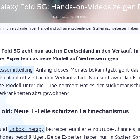
la­xy Fold 5G: Hands-on-Vide­os zei­gen 
Niko
Plaas
-
18.09.2019
mt hierzulande in den Handel und soll an entscheidenden Stellen nachgebessert haben.
 Fold 5G geht nun auch in Deutsch­land in den Ver­kauf. I
one-Exper­ten das neue Modell auf Verbesserungen.
s­se­mit­tei­lung
Anfang die­ses Monats bekannt­gab, geht das 
ch­land offi­zi­ell an den Ver­kaufs­start. Nun sind zwei Hands-
­te Modell unter die Lupe neh­men: Hat es der süd­ko­rea­ni­sche
­der­krank­hei­ten abzugewöhnen?
Fold: Neue T‑Teile schüt­zen Faltmechanismus
und
Unbox The­ra­py
betrei­ben eta­blier­te You­Tube-Chan­nels,
phones beschäf­ti­gen. Bei­de Exper­ten haben nun in Sachen S