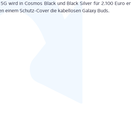
5G wird in Cos­mos Black und Black Sil­ver für 2.100 Euro erh
en einem Schutz-Cover die kabel­lo­sen Gala­xy Buds.