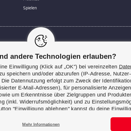
Spielen
 Alltag. Sie ist allgegenwärtig: von der akkubetriebenen Armb
 helfen dir dabei, Schritt zu halten mit dem Fortschritt und di
nd andere Technologien erlauben?
n, die keine Fachkenntnisse voraussetzen. Egal, ob die Spü
 neuen Smartphones nicht weiterkommst – unsere Redakteur*inn
ne Einwilligung (Klick auf „OK”) bei vereinzelten
Date
die Hilfe, die du gerade suchst.
zu speichern und/oder abzurufen (IP-Adresse, Nutzer
Die Datennutzung erfolgt zum Zweck der Identifikation
ierter E-Mail-Adressen), für personalisierte Anzeigen
owie um Erkenntnisse über Zielgruppen und Produkte
KON­TAKT
IMPRES­SUM
g (inkl. Widerrufsmöglichkeit) und zu Einstellungsmögl
Button "Einwilligung ablehnen" kannst du deine Einwilli
REDAK­TI­ON
DATENSCHUTZ
ablehnen.
Mehr Informationen