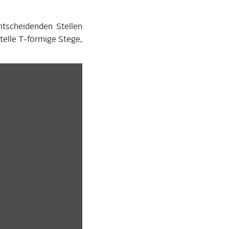
nt­schei­den­den Stel­len
tel­le T‑förmige Ste­ge,