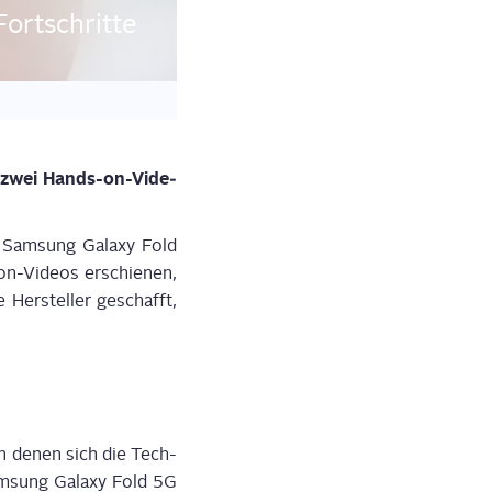
Fortschritte
n zwei Hands-on-Vide­
Sam­sung Gala­xy Fold
on-Vide­os erschie­nen,
 Her­stel­ler geschafft,
 in denen sich die Tech-
am­sung Gala­xy Fold 5G