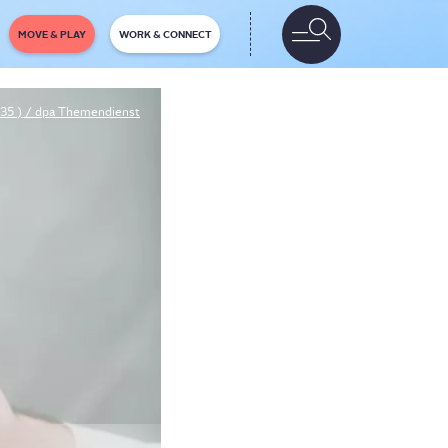
MOVE & PLAY
WORK & CONNECT
5635 ) / dpa Themendienst