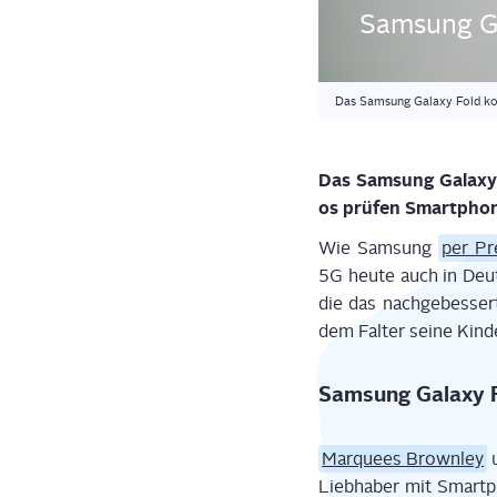
Sam­sung Ga
Das Samsung Galaxy Fold kom
Das Sam­sung Gala­xy
os prü­fen Smart­ph
Wie Sam­sung
per Pre
5G heu­te auch in Deuts
die das nach­ge­bes­ser
dem Fal­ter sei­ne Kin
Sam­sung Gala­xy 
Mar­quees Brown­ley
Lieb­ha­ber mit Smart­