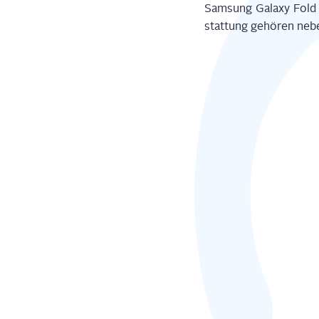
Sam­sung Gala­xy Fold 
stat­tung gehö­ren neb