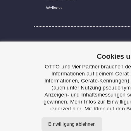
Wellness
Technik macht Spaß und erleichtert unseren
Alles wird technisch, elektrisch, smart. Wir
Cookies u
Bei UPDATED findest du praxisnahe Lösunge
blinkt oder du bei der Einrichtung deines
OTTO und
vier Partner
brauchen dei
und leicht verständlichen Praxistipps genau 
Informationen auf deinem Gerät 
Informationen, Geräte-Kennungen). 
(auch unter Nutzung pseudonymis
Anzeigen- und Inhaltsmessungen s
gewinnen. Mehr Infos zur Einwilligun
jederzeit
hier
. Mit Klick auf den 
Einwilligung ablehnen