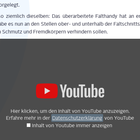
orgelegt.
 ziem­lich die­sel­ben: Das über­ar­bei­te­te Falt­han­dy hat an e
gäbe es nun an den Stel­len ober- und unter­halb der Falt­schnitt­s
on Schmutz und Fremd­kör­pern ver­hin­dern sollen.
Hier kli­cken, um den Inhalt von You­Tube anzuzeigen.
Erfah­re mehr in der
Daten­schutz­er­klä­rung
von YouTube
Inhalt von You­tube immer anzeigen