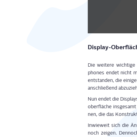
Dis­play-Ober­flä­
Die wei­te­re wich­ti­
phones endet nicht m
ent­stan­den, die eini­g
anschlie­ßend abzu­zie
Nun endet die Dis­play­
ober­flä­che ins­ge­sam
nen, die das Kon­strukt 
Inwie­weit sich die Än
noch zei­gen. Den­noch