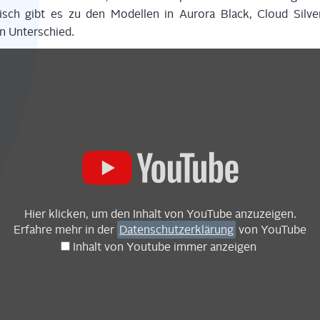
­nisch gibt es zu den Model­len in Auro­ra Black, Cloud Sil­v
en Unterschied.
Hier kli­cken, um den Inhalt von You­Tube anzuzeigen.
Erfah­re mehr in der
Daten­schutz­er­klä­rung
von YouTube
Inhalt von You­tube immer anzeigen