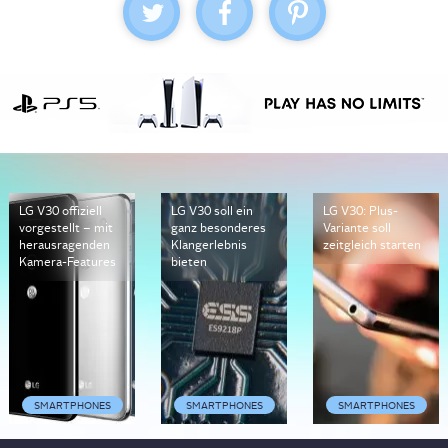
LG V30 offiziell
LG V30 soll ein
LG V30: Plus-
vorgestellt – mit
ganz besonderes
Variante soll
herausragenden
Klangerlebnis
zeitgleich starten
Kamera-Features
bieten
SMARTPHONES
SMARTPHONES
SMARTPHONES