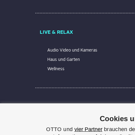
LIVE & RELAX
Audio Video und Kameras
Haus und Garten
Wellness
Technik macht Spaß und erleichtert unseren
Alles wird technisch, elektrisch, smart. Wir
Cookies u
Bei UPDATED findest du praxisnahe Lösunge
blinkt oder du bei der Einrichtung deines
OTTO und
vier Partner
brauchen dei
und leicht verständlichen Praxistipps genau 