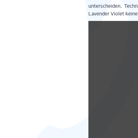
unter­schei­den. Tech
Laven­der Vio­let kei­n
Display
"LG
V30
UNVEILING
EVENT
-
Live
stream"
from
YouTube