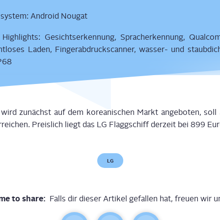
­sys­tem: Android Nougat
e High­lights: Gesichts­er­ken­nung, Sprach­er­ken­nung, Qual­
ht­lo­ses Laden, Fin­ger­ab­druck­scan­ner, was­ser- und staub­
IP68
n wird zunächst auf dem korea­ni­schen Markt ange­bo­ten, soll
rei­chen. Preis­lich liegt das LG Flagg­schiff der­zeit bei 899 Eur
LG
me to share:
Falls dir dieser Artikel gefallen hat, freuen wir u