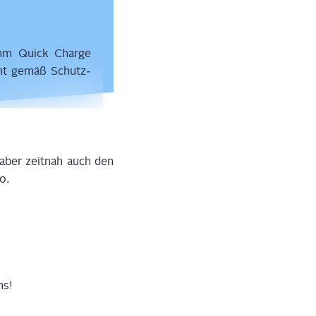
comm Quick Char­ge
dicht gemäß Schutz­
 aber zeit­nah auch den
o.
ns!