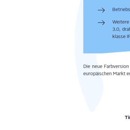
Betriebs
Wei­te­r
3.0, dra
klas­se 
Die neue Farb­ver­si­o
euro­päi­schen Markt er
Ti