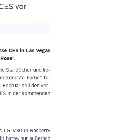
 CES vor
es­se CES in Las Vegas
 Rose”.
e Start­lö­cher und lie­
­rie­rends­te Far­be” für
 Febru­ar soll der Ver­
er CES in der kom­men­den
Das LG V30 in Rasber­ry
t hat­te, nur äußer­lich