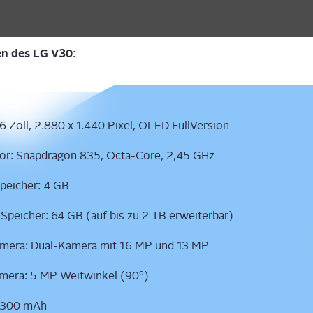
ten des LG V30:
: 6 Zoll, 2.880 x 1.440 Pixel, OLED FullVersion
sor: Snapd­ra­gon 835, Octa-Core, 2,45 GHz
spei­cher: 4 GB
r Spei­cher: 64 GB (auf bis zu 2 TB erweiterbar)
­me­ra: Dual-Kame­ra mit 16 MP und 13 MP
a­me­ra: 5 MP Weit­win­kel (90°)
.300 mAh