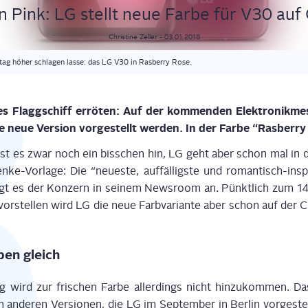
 in Pink: LG stellt neue Far­be für V30 auf
Christine
Zeller
-
03.01.2018
tag höher schlagen lasse: das LG V30 in Rasberry Rose.
­les Flagg­schiff errö­ten: Auf der kom­men­den Elek­tronik­m
neue Ver­si­on vor­ge­stellt wer­den. In der Far­be “Rasber­ry
ist es zwar noch ein biss­chen hin, LG geht aber schon mal in di
e-Vor­la­ge: Die “neu­es­te, auf­fäl­ligs­te und roman­tisch-inspi
t es der Kon­zern in sei­nem News­room an. Pünkt­lich zum 14.
ll vor­stel­len wird LG die neue Farb­va­ri­an­te aber schon auf d
­ben gleich
g wird zur fri­schen Far­be aller­dings nicht hin­zu­kom­men. 
ande­ren Ver­sio­nen, die LG im Sep­tem­ber in Ber­lin vor­ge­stell