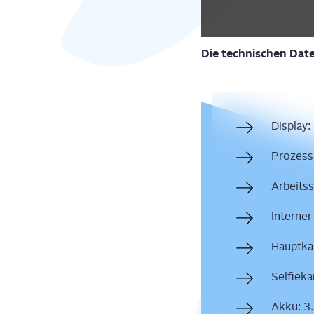
Die tech­ni­schen Da
Dis­play
Pro­zes­
Arbeits­
Inter­ne
Haupt­ka
Sel­fie­k
Akku: 3