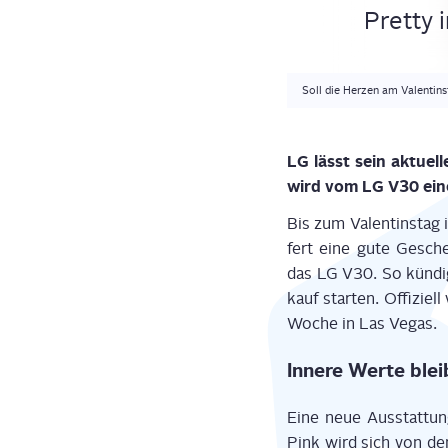
Pret­ty
Soll die Herzen am Valentins
LG lässt sein aktu­el
wird vom LG V30 eine 
Bis zum Valen­tins­tag 
fert eine gute Geschen­k
das LG V30. So kün­dig
kauf star­ten. Offi­zi­e
Woche in Las Vegas.
Inne­re Wer­te blei
Eine neue Aus­stat­tun
Pink wird sich von den 