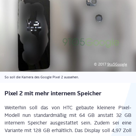
© 2017
9to5Google
So soll die Kame­ra des Goog­le Pixel 2 aussehen.
Pixel 2 mit mehr inter­nem Speicher
Wei­ter­hin soll das von HTC gebau­te klei­ne­re Pixel-
Modell nun stan­dard­mä­ßig mit 64 GB anstatt 32 GB
inter­nem Spei­cher aus­ge­stat­tet sein. Zudem sei eine
Vari­an­te mit 128 GB erhält­lich. D
as Dis­play soll 4,97 Zoll