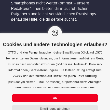
Smartphones nicht weiterkommst – unsere
Redakteur*innen bieten dir in ausführlichen
Ratgebern und leicht verständlichen Praxistipps
genau die Hilfe, die du gerade suchst.
Cookies und andere Technologien erlauben?
OTTO und
vier Partner
brauchen deine Einwilligung (Klick auf „OK”)
bei vereinzelten
Datennutzungen
, um Informationen auf deinem Gerät
KON­TAKT
zu speichern und/oder abzurufen (IP-Adresse, Nutzer-ID, Browser-
Informationen, Geräte-Kennungen). Die Datennutzung erfolgt zum
REDAK­TI­ON
Zweck der Identifikation auf Drittseiten (auch unter Nutzung
IMPRES­SUM
pseudonymisierter E-Mail-Adressen), für personalisierte Anzeigen
und Inhalte, Anzeigen- und Inhaltsmessungen sowie um
DATENSCHUTZ
Erkenntnisse über Zielgruppen und Produktentwicklungen zu
COOKIE-EINSTELLUNGEN
OK
gewinnen. Mehr Infos zur Einwilligung (inkl. Widerrufsmöglichkeit)
und zu Einstellungsmöglichkeiten gibt’s jederzeit
hier
. Mit Klick auf
Einwilligung ablehnen