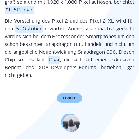
groß sein und mit 1.920 x 1.080 Pixel auf­lö­sen, berich­tet
9to5Google
.
Die Vor­stel­lung des Pixel 2 und des Pixel 2 XL wird für
den
5. Okto­ber
erwar­tet. Anders als zunächst gedacht
wird es sich bei dem Pro­zes­sor der Smart­phones um den
schon bekann­ten Snapd­ra­gon 835 han­deln und nicht um
die angeb­li­che Neu­ent­wick­lung Snapd­ra­gon 836. Die­sen
Chip soll es laut
Giga
, die sich auf einen
exklu­si­ven
Bericht des XDA-Deve­lo­pers-Forums bezie­hen, gar
nicht geben.
GOOGLE