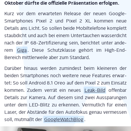
Okto­ber dürf­te die offi­zi­el­le Prä­sen­ta­ti­on erfolgen.
Kurz vor dem erwar­te­ten Release der neu­en Goog­le-
Smart­phones Pixel 2 und Pixel 2 XL kom­men neue
Details ans Licht. So sol­len bei­de Mobil­te­le­fo­ne
kom­plett
staub­dicht und auch bei einem Unter­tau­chen was­ser­dicht
nach der IP 68-Zer­ti­fi­zie­rung sein, berich­tet unter ande­
rem
Giga
. Die­se Schutz­klas­se gehört im High-End-
Bereich mitt­ler­wei­le aber zum Standard.
Dar­über hin­aus wer­den zumin­dest beim klei­ne­ren der
bei­den Smart­phones noch wei­te­re neue Fea­tures erwar­
tet: So soll Android 8.1 Oreo auf dem Pixel 2 zum Ein­satz
kom­men. Zudem ver­rät ein neu­es
Leak-Bild
offen­bar
Details zur Kame­ra. Auf die­sem sind zwei Aus­spa­run­gen
unter dem LED-Blitz zu erken­nen. Ver­mut­lich für einen
Laser, der Abstän­de für den Auto­fo­kus genau ver­mes­sen
soll, mut­maßt der
Goo­gle­Watch­Blog
.