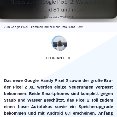
Neu­es zum Goog­le Pixel 2: Was­ser­dicht,
Android 8.1 und mehr
Florian
Heil
-
07.09.2017
Zum Google Pixel 2 kommen immer mehr Details ans Licht.
FLORIAN HEIL
Das neue Goog­le-Han­dy Pixel 2 sowie der gro­ße Bru­
der Pixel 2 XL wer­den eini­ge Neue­run­gen ver­passt
bekom­men: Bei­de Smart­phones sind kom­plett gegen
Staub und Was­ser geschützt, das Pixel 2 soll zudem
einen Laser-Auto­fo­kus sowie ein Spei­che­rup­grade
bekom­men und mit Android 8.1 erschei­nen. Anfang