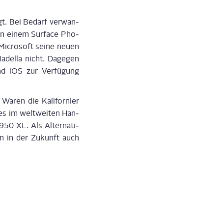
igt. Bei Bedarf ver­wan­
 an einem Sur­face Pho­
Micro­soft sei­ne neu­en
Nadel­la nicht. Dage­gen
und iOS zur Ver­fü­gung
aren die Kali­for­ni­er
es im welt­wei­ten Han­
950 XL. Als Alter­na­ti­
ten in der Zukunft auch