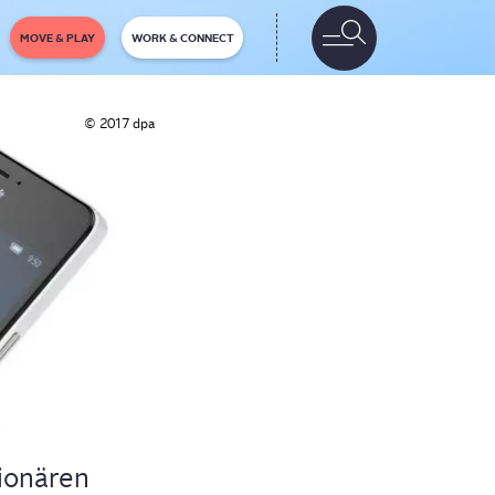
MOVE & PLAY
WORK & CONNECT
© 2017 dpa
io­nä­ren