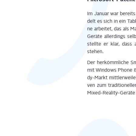
Im Janu­ar war bereits 
delt es sich in ein Ta
ne arbei­tet, das als M
Gerä­te aller­dings sel
stell­te er klar, dass
stehen.
Der her­kömm­li­che Sm
mit Win­dows Pho­ne 8.
dy-Markt mitt­ler­wei­l
ven zum tra­di­tio­nel
Mixed-Rea­li­ty-Gerä­te