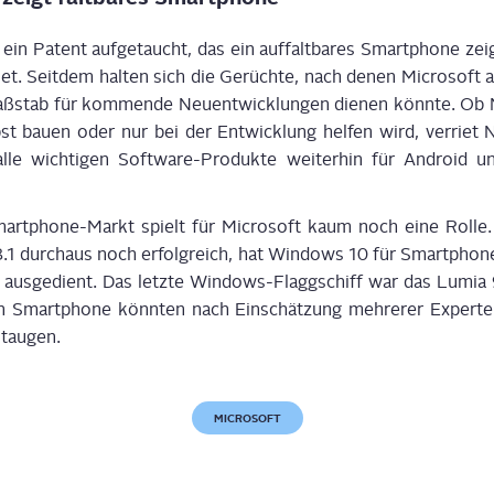
ein Patent auf­ge­taucht, das ein auf­falt­ba­res Smart­phone ze
blet. Seit­dem hal­ten sich die Gerüch­te, nach denen Micro­soft
aß­stab für kom­men­de Neu­ent­wick­lun­gen die­nen könn­te. Ob 
bst bau­en oder nur bei der Ent­wick­lung hel­fen wird, ver­riet 
 alle wich­ti­gen Soft­ware-Pro­duk­te wei­ter­hin für Android 
art­phone-Markt spielt für Micro­soft kaum noch eine Rol­le. W
1 durch­aus noch erfolg­reich, hat Win­dows 10 für Smart­phon
e aus­ge­dient. Das letz­te Win­dows-Flagg­schiff war das Lumia 
­len Smart­phone könn­ten nach Ein­schät­zung meh­re­rer Exper­
 taugen.
MICROSOFT