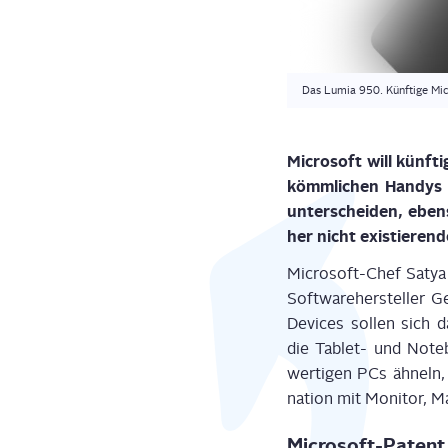
Das Lumia 950. Künftige Mic
Micro­soft will künf­
kömm­li­chen Han­dys
unter­schei­den, eben
her nicht exis­tie­ren­
Micro­soft-Chef Satya 
Soft­ware­her­stel­ler G
Devices sol­len sich 
die Tablet- und Note­b
wer­ti­gen PCs ähneln, 
na­ti­on mit Moni­tor, 
Micro­soft-Patent