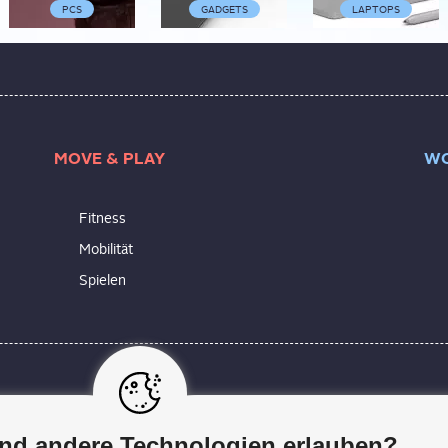
PCS
GADGETS
LAPTOPS
MOVE & PLAY
WO
Fitness
Mobilität
Spielen
 Alltag. Sie ist allgegenwärtig: von der akkubetriebenen Armb
 helfen dir dabei, Schritt zu halten mit dem Fortschritt und di
nd andere Technologien erlauben?