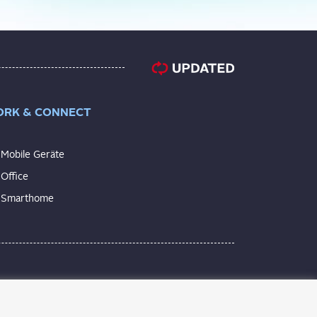
RK & CONNECT
Mobile Geräte
Office
Smarthome
anduhr bis zur elektrischen Zahnbürste.
e kontinuierliche Technisierung zu verstehen.