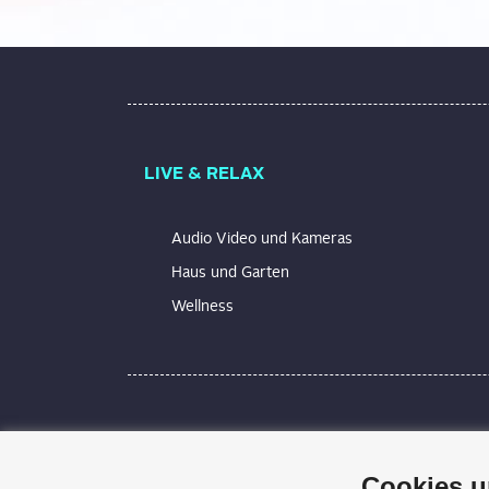
LIVE & RELAX
Audio Video und Kameras
Haus und Garten
Wellness
Technik macht Spaß und erleichtert unseren
Alles wird technisch, elektrisch, smart. Wir
Cookies u