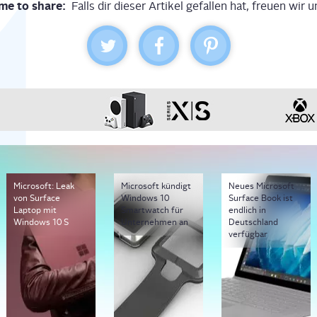
me to share:
Falls dir dieser Artikel gefallen hat, freuen wir u
Microsoft: Leak
Microsoft kündigt
Neues Microsoft
von Surface
Windows 10
Surface Book ist
Laptop mit
Smartwatch für
endlich in
Windows 10 S
Unternehmen an
Deutschland
verfügbar