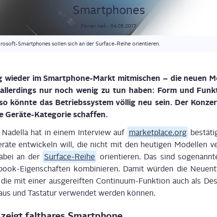
Smartphones
Florian
Heil
-
04.05.2017
rosoft-Smartphones sollen sich an der Surface-Reihe orientieren.
tig wie­der im Smart­phone-Markt mit­mi­schen – die neu­en Mod
 aller­dings nur noch wenig zu tun haben: Form und Funk­ti­
­so könn­te das Betriebs­sys­tem völ­lig neu sein. Der Kon­zer
de Gerä­te-Kate­go­rie schaffen.
Nadel­la hat in einem Inter­view auf
marketplace.org
bestä­ti
erä­te ent­wi­ckeln will, die nicht mit den heu­ti­gen Model­len ve
dabei an der
Sur­face-Rei­he
ori­en­tie­ren. Das sind soge­nann­te
ook-Eigen­schaf­ten kom­bi­nie­ren. Damit wür­den die Neu­ent­
die mit einer aus­ge­reif­ten Con­ti­nu­um-Funk­ti­on auch als D
Maus und Tas­ta­tur ver­wen­det wer­den können.
 zeigt falt­ba­res Smartphone