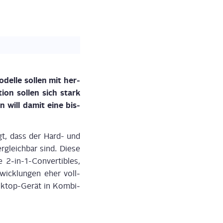
el­le sol­len mit her­
on sol­len sich stark
n will damit eine bis­
gt, dass der Hard- und
r­gleich­bar sind. Die­se
 2‑in-1-Con­ver­ti­bles,
wick­lun­gen eher voll­
esk­top-Gerät in Kom­bi­