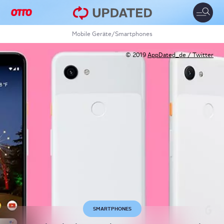
Toggle
naviga
Mobile Geräte
/
Smartphones
© 2019
AppDated_de / Twitter
SMARTPHONES