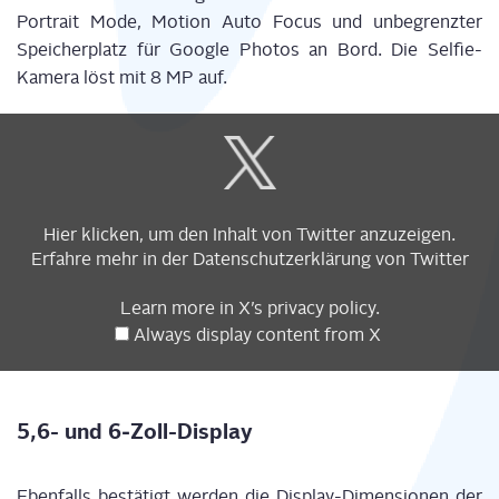
Por­trait Mode, Moti­on Auto Focus und unbe­grenz­ter
Spei­cher­platz für Goog­le Pho­tos an Bord. Die Sel­fie-
Kame­ra löst mit 8 MP auf.
Display
content
from
X
Hier kli­cken, um den Inhalt von Twit­ter anzuzeigen.
Erfah­re mehr in der
Daten­schutz­er­klä­rung
von Twitter
Learn more in
X’s pri­va­cy poli­cy
.
Always dis­play con­tent from X
5,6- und 6‑Zoll-Dis­play
Eben­falls bestä­tigt wer­den die Dis­play-Dimen­sio­nen der