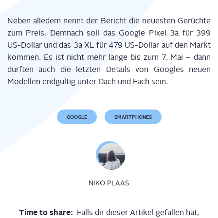
Neben alle­dem nennt der Bericht die neu­es­ten Gerüch­te
zum Preis. Dem­nach soll das Goog­le Pixel 3a für 399
US-Dol­lar und das 3a XL für 479 US-Dol­lar auf den Markt
kom­men. Es ist nicht mehr lan­ge bis zum 7. Mai – dann
dürf­ten auch die letz­ten Details von Goo­gles neu­en
Model­len end­gül­tig unter Dach und Fach sein.
GOOGLE
SMARTPHONES
NIKO PLAAS
Time to share:
Falls dir dieser Artikel gefallen hat,