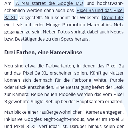
Am
7. Mai star­tet die Goog­le I/O
und höchst­wahr­
schein­lich wer­den dann auch das
Pixel 3a und das Pixel
3a XL
vor­ge­stellt. Nun scheint der Web­sei­te
Droid Life
ein Leak mit jeder Men­ge Pro­mo­ti­on-Mate­ri­al ins Netz
gegan­gen zu sein. Neben Fotos springt dabei auch Neu­es
bzw. Bestä­ti­gen­des zu den Specs heraus.
Drei Far­ben, eine Kameralinse
Neu sind etwa die Farb­va­ri­an­ten, in denen das Pixel 3a
und das Pixel 3a XL erschei­nen sol­len. Künf­ti­ge Nut­zer
kön­nen sich dem­nach für die Farb­tö­ne White, Pur­ple
oder Black ent­schei­den. Eine Bestä­ti­gung lie­fert der Leak
zur Kame­ra: Bei­de neu­en Model­le wer­den das vom Pixel
3 gewohn­te Sin­gle-Set-up bei der Haupt­ka­me­ra erhalten.
Man bli­cke einer “außer­ge­wöhn­li­chen” Kame­ra ent­ge­gen,
inklu­si­ve Goo­gles Night-Sight-Modus, wie er im Pixel 3
und Pixel 3 XL ver­füg­bar ist. Dar­über hin­aus sei­en der