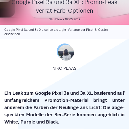
Goog­le Pixel 3a und 3a XL: Pro­mo-Leak
ver­rät Farb-Optionen
Niko
Plaas
-
02.05.2019
Google Pixel 3a und 3a XL sollen als Light-Variante der Pixel-3-Geräte
erscheinen.
NIKO PLAAS
Ein Leak zum Goog­le Pixel 3a und 3a XL basie­rend auf
umfang­rei­chem Pro­mo­ti­on-Mate­ri­al bringt unter
ande­rem die Far­ben der Neu­lin­ge ans Licht: Die abge­
speck­ten Model­le der 3er-Serie kom­men angeb­lich in
White, Pur­ple und Black.