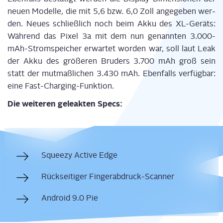
neu­en Model­le, die mit 5,6 bzw. 6,0 Zoll ange­ge­ben wer­
den. Neu­es schließ­lich noch beim Akku des XL-Geräts:
Wäh­rend das Pixel 3a mit dem nun genann­ten 3.000-
mAh-Stromspeicher erwar­tet wor­den war, soll laut Leak
der Akku des grö­ße­ren Bru­ders 3.700 mAh groß sein
statt der mut­maß­li­chen 3.430 mAh. Eben­falls ver­füg­bar:
eine Fast-Charging-Funktion.
Die wei­te­ren gele­ak­ten Specs:
Squeezy Acti­ve Edge
Rück­sei­ti­ger Fingerabdruck-Scanner
Android 9.0 Pie